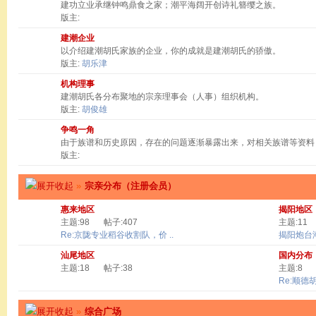
建功立业承继钟鸣鼎食之家；潮平海阔开创诗礼簪缨之族。
版主:
建潮企业
以介绍建潮胡氏家族的企业，你的成就是建潮胡氏的骄傲。
版主:
胡乐津
机构理事
建潮胡氏各分布聚地的宗亲理事会（人事）组织机构。
版主:
胡俊雄
争鸣一角
由于族谱和历史原因，存在的问题逐渐暴露出来，对相关族谱等资料
版主:
»
宗亲分布（注册会员）
惠来地区
揭阳地区
主题:98
帖子:407
主题:11
Re:京陇专业稻谷收割队，价 ..
揭阳炮台
汕尾地区
国内分布
主题:18
帖子:38
主题:8
Re:顺德
»
综合广场