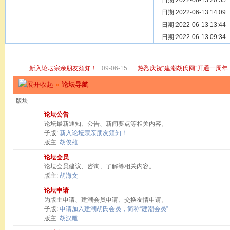
[ 宗亲新闻 ]
日期:2022-06-13 20:55
关于“金鸡落
[ 庙堂宗祠 ]
日期:2022-06-13 14:09
洽礼祖祠
[ 庙堂宗祠 ]
日期:2022-06-13 13:44
京华胡氏二
[ 庙堂宗祠 ]
日期:2022-06-13 09:34
祖祠、家庙
[ 论坛公告 ]
关于“建潮胡
新入论坛宗亲朋友须知！
09-06-15
热烈庆祝“建潮胡氏网”开通一周年
»
论坛导航
版块
论坛公告
论坛最新通知、公告、新闻要点等相关内容。
子版:
新入论坛宗亲朋友须知！
版主:
胡俊雄
论坛会员
论坛会员建议、咨询、了解等相关内容。
版主:
胡海文
论坛申请
为版主申请、建潮会员申请、交换友情申请。
子版:
申请加入建潮胡氏会员，简称“建潮会员”
版主:
胡汉雕