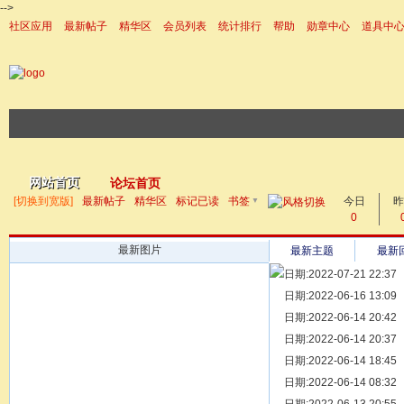
-->
社区应用
最新帖子
精华区
会员列表
统计排行
帮助
勋章中心
道具中
|帮助
网站首页
论坛首页
▼
[切换到宽版]
最新帖子
精华区
标记已读
书签
今日
帖子
昨
0
最新图片
最新主题
最新
日期:2022-07-21 22:37
[ 宗亲新闻 ]
日期:2022-06-16 13:09
同为宗亲，
[ 族谱知识 ]
日期:2022-06-14 20:42
漫话辈份
[ 族谱知识 ]
日期:2022-06-14 20:37
修族谱的用
[ 族谱知识 ]
日期:2022-06-14 18:45
一元等于多
[ 散文随笔 ]
日期:2022-06-14 08:32
写给远在天