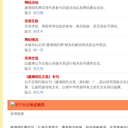
网站活动
建潮胡氏网宗亲代表参与宗族活动以及网站聚会活动。
版主:
胡汉雕
宗亲互助
宗亲求助、帮困等等信息的发布，敦宗睦族，其互助在于团结。
版主:
胡庆丰
网站情况
本版块以记录“建潮胡氏网”相关的建设情况及运作情况。
版主:
胡一宾
宗亲交流
以建潮公为主核心亲缘关系进行相关的沟通和交流。
版主:
胡玉珠
《建潮胡氏文苑》专刊
以不定期印刷出刊《建潮胡氏文苑（第N期）》，是以研究我族文化
展，弘扬民族传统文化，以期中华民族特有之姓氏文化得以蕴藏。
版主:
胡礼明
站点相关
友情链接
建潮胡氏网宗旨：弘扬宗亲观念，秉承敦宗睦族；提供寻根索源，共享家族信