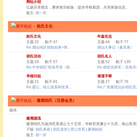
网站介绍
弘扬宗亲观念，秉承敦宗睦族；提供寻根索源，共享家族信息。
版主:
胡一宾
»
姓氏文化
姓氏文化
年鉴史志
主题:22
帖子:47
主题:44
帖子:77
Re:潮汕地区胡姓由来<弹 ..
潮汕大事记（秦至唐）
胡氏活动
胡氏名人
主题:20
帖子:57
主题:52
帖子:130
Re:中华胡氏“祭祖寻亲（联 ..
Re:胡世浩将军：浩笔丹心 
寻根问祖
谱谍字辈
主题:21
帖子:81
主题:27
帖子:76
Re:霸公、铨公派系和世系 ..
Re:广东雅瑶泊步胡氏世系
»
建潮胡氏（注册会员）
版块
建潮源流
建潮胡氏为溈汭世系满公七十五世，华林世系藩公十九世，南山世系
子版:
胡氏来源
|
胡氏派别
|
贤公世系
|
建潮始祖
版主:
胡一宾