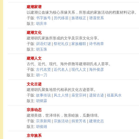
建潮家谱
以建潮公血缘为核心亲缘关系，所形成的家族活动的档案材料记录。
子版:
书字族号
|
历代移居
|
族谱核正
|
谱谍世系
版主:
胡庆丰
建潮文化
建潮胡氏家族所形成的文学及宗亲文化分享。
子版:
训语灯谜
|
祭祀礼仪
|
家族楹联
|
诗书画章
版主:
胡玉珠
建潮人文
古代、近代、现代、海外侨胞等建潮胡氏名人荟萃。
子版:
古代名贤
|
近代名人
|
现代人文
|
海外俊彦
版主:
胡一刀
文化古迹
建潮胡氏聚集地世代相承的文化古迹荟萃。
子版:
故事传说
|
风土人情
|
庙堂宗祠
|
遗留古迹
|
祖墓风水
版主:
胡炳霖
宗亲动态
建潮美德，世泽绵长，敦亲睦族，瓜瓞绵绵。
子版:
宗亲新闻
|
宗族活动
|
捐资芳名
|
建潮史志
版主:
胡俊雄
京华族系