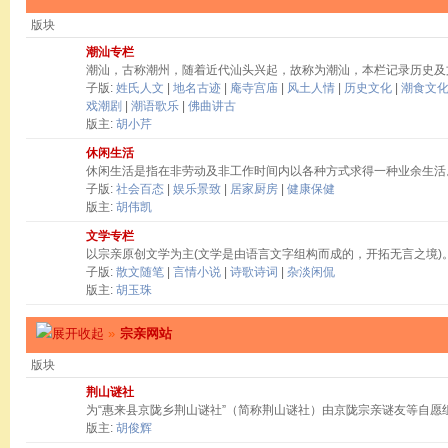
版块
潮汕专栏
潮汕，古称潮州，随着近代汕头兴起，故称为潮汕，本栏记录历史及
子版:
姓氏人文
|
地名古迹
|
庵寺宫庙
|
风土人情
|
历史文化
|
潮食文
戏潮剧
|
潮语歌乐
|
佛曲讲古
版主:
胡小芹
休闲生活
休闲生活是指在非劳动及非工作时间内以各种方式求得一种业余生活
子版:
社会百态
|
娱乐景致
|
居家厨房
|
健康保健
版主:
胡伟凯
文学专栏
以宗亲原创文学为主(文学是由语言文字组构而成的，开拓无言之境)
子版:
散文随笔
|
言情小说
|
诗歌诗词
|
杂淡闲侃
版主:
胡玉珠
»
宗亲网站
版块
荆山谜社
为“惠来县京陇乡荆山谜社”（简称荆山谜社）由京陇宗亲谜友等自愿
版主:
胡俊辉