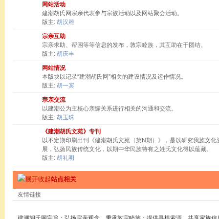
网站活动
建潮胡氏网宗亲代表参与宗族活动以及网站聚会活动。
版主:
胡汉雕
宗亲互助
宗亲求助、帮困等等信息的发布，敦宗睦族，其互助在于团结。
版主:
胡庆丰
网站情况
本版块以记录“建潮胡氏网”相关的建设情况及运作情况。
版主:
胡一宾
宗亲交流
以建潮公为主核心亲缘关系进行相关的沟通和交流。
版主:
胡玉珠
《建潮胡氏文苑》专刊
以不定期印刷出刊《建潮胡氏文苑（第N期）》，是以研究我族文化
展，弘扬民族传统文化，以期中华民族特有之姓氏文化得以蕴藏。
版主:
胡礼明
站点相关
友情链接
建潮胡氏网宗旨：弘扬宗亲观念，秉承敦宗睦族；提供寻根索源，共享家族信