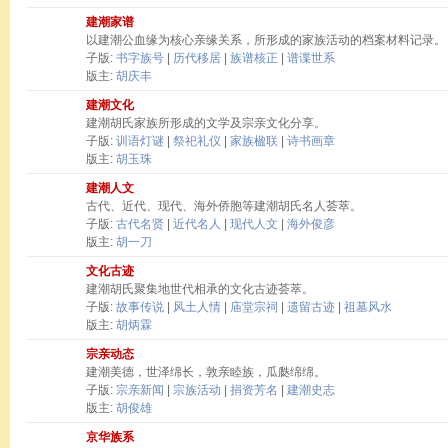
建潮家谱
以建潮公血缘为核心亲缘关系，所形成的家族活动的档案材料记录。
子版:
书字族号
|
历代移居
|
族谱核正
|
谱谍世系
版主:
胡庆丰
建潮文化
建潮胡氏家族所形成的文学及宗亲文化分享。
子版:
训语灯谜
|
祭祀礼仪
|
家族楹联
|
诗书画章
版主:
胡玉珠
建潮人文
古代、近代、现代、海外侨胞等建潮胡氏名人荟萃。
子版:
古代名贤
|
近代名人
|
现代人文
|
海外俊彦
版主:
胡一刀
文化古迹
建潮胡氏聚集地世代相承的文化古迹荟萃。
子版:
故事传说
|
风土人情
|
庙堂宗祠
|
遗留古迹
|
祖墓风水
版主:
胡炳霖
宗亲动态
建潮美德，世泽绵长，敦亲睦族，瓜瓞绵绵。
子版:
宗亲新闻
|
宗族活动
|
捐资芳名
|
建潮史志
版主:
胡俊雄
京华族系