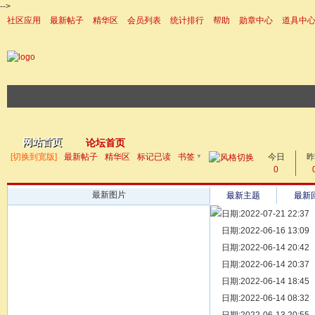
-->
社区应用
最新帖子
精华区
会员列表
统计排行
帮助
勋章中心
道具中
|帮助
网站首页
论坛首页
▼
[切换到宽版]
最新帖子
精华区
标记已读
书签
今日
帖子
昨
0
最新图片
最新主题
最新
日期:2022-07-21 22:37
[ 宗亲新闻 ]
日期:2022-06-16 13:09
同为宗亲，
[ 族谱知识 ]
日期:2022-06-14 20:42
漫话辈份
[ 族谱知识 ]
日期:2022-06-14 20:37
修族谱的用
[ 族谱知识 ]
日期:2022-06-14 18:45
一元等于多
[ 散文随笔 ]
日期:2022-06-14 08:32
写给远在天