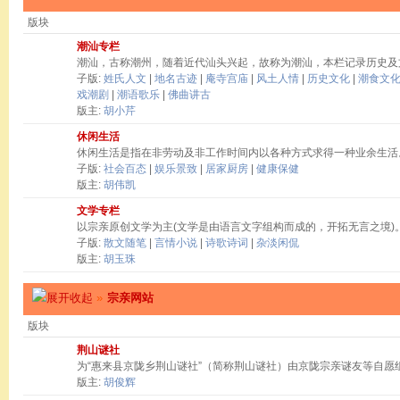
版块
潮汕专栏
潮汕，古称潮州，随着近代汕头兴起，故称为潮汕，本栏记录历史及
子版:
姓氏人文
|
地名古迹
|
庵寺宫庙
|
风土人情
|
历史文化
|
潮食文
戏潮剧
|
潮语歌乐
|
佛曲讲古
版主:
胡小芹
休闲生活
休闲生活是指在非劳动及非工作时间内以各种方式求得一种业余生活
子版:
社会百态
|
娱乐景致
|
居家厨房
|
健康保健
版主:
胡伟凯
文学专栏
以宗亲原创文学为主(文学是由语言文字组构而成的，开拓无言之境)
子版:
散文随笔
|
言情小说
|
诗歌诗词
|
杂淡闲侃
版主:
胡玉珠
»
宗亲网站
版块
荆山谜社
为“惠来县京陇乡荆山谜社”（简称荆山谜社）由京陇宗亲谜友等自愿
版主:
胡俊辉