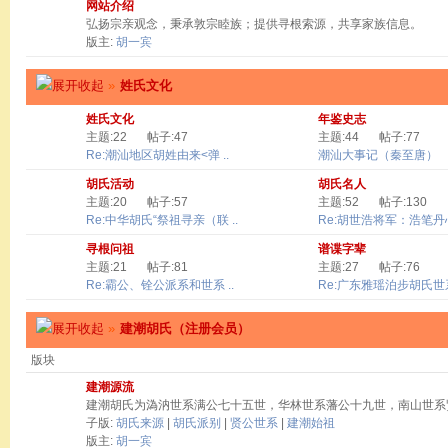
网站介绍
弘扬宗亲观念，秉承敦宗睦族；提供寻根索源，共享家族信息。
版主:
胡一宾
»
姓氏文化
姓氏文化
年鉴史志
主题:22
帖子:47
主题:44
帖子:77
Re:潮汕地区胡姓由来<弹 ..
潮汕大事记（秦至唐）
胡氏活动
胡氏名人
主题:20
帖子:57
主题:52
帖子:130
Re:中华胡氏“祭祖寻亲（联 ..
Re:胡世浩将军：浩笔丹心 
寻根问祖
谱谍字辈
主题:21
帖子:81
主题:27
帖子:76
Re:霸公、铨公派系和世系 ..
Re:广东雅瑶泊步胡氏世系
»
建潮胡氏（注册会员）
版块
建潮源流
建潮胡氏为溈汭世系满公七十五世，华林世系藩公十九世，南山世系
子版:
胡氏来源
|
胡氏派别
|
贤公世系
|
建潮始祖
版主:
胡一宾