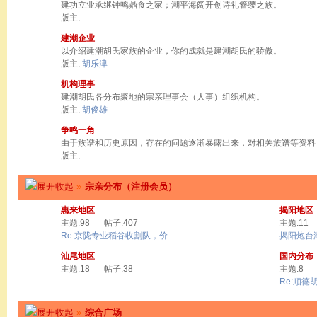
建功立业承继钟鸣鼎食之家；潮平海阔开创诗礼簪缨之族。
版主:
建潮企业
以介绍建潮胡氏家族的企业，你的成就是建潮胡氏的骄傲。
版主:
胡乐津
机构理事
建潮胡氏各分布聚地的宗亲理事会（人事）组织机构。
版主:
胡俊雄
争鸣一角
由于族谱和历史原因，存在的问题逐渐暴露出来，对相关族谱等资料
版主:
»
宗亲分布（注册会员）
惠来地区
揭阳地区
主题:98
帖子:407
主题:11
Re:京陇专业稻谷收割队，价 ..
揭阳炮台
汕尾地区
国内分布
主题:18
帖子:38
主题:8
Re:顺德
»
综合广场