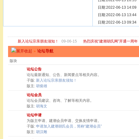
[ 宗亲新闻 ]
日期:2022-06-13 20:55
关于“金鸡落
[ 庙堂宗祠 ]
日期:2022-06-13 14:09
洽礼祖祠
[ 庙堂宗祠 ]
日期:2022-06-13 13:44
京华胡氏二
[ 庙堂宗祠 ]
日期:2022-06-13 09:34
祖祠、家庙
[ 论坛公告 ]
关于“建潮胡
新入论坛宗亲朋友须知！
09-06-15
热烈庆祝“建潮胡氏网”开通一周年
»
论坛导航
版块
论坛公告
论坛最新通知、公告、新闻要点等相关内容。
子版:
新入论坛宗亲朋友须知！
版主:
胡俊雄
论坛会员
论坛会员建议、咨询、了解等相关内容。
版主:
胡海文
论坛申请
为版主申请、建潮会员申请、交换友情申请。
子版:
申请加入建潮胡氏会员，简称“建潮会员”
版主:
胡汉雕