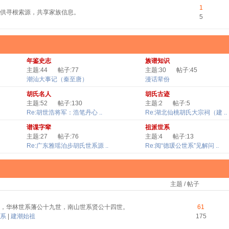
1
供寻根索源，共享家族信息。
5
年鉴史志
族谱知识
主题:44
帖子:77
主题:30
帖子:45
潮汕大事记（秦至唐）
漫话辈份
胡氏名人
胡氏古迹
主题:52
帖子:130
主题:2
帖子:5
Re:胡世浩将军：浩笔丹心 ..
Re:湖北仙桃胡氏大宗祠（建 ..
谱谍字辈
祖派世系
主题:27
帖子:76
主题:4
帖子:13
Re:广东雅瑶泊步胡氏世系源 ..
Re:阅“德瑗公世系”见解问 ..
主题 / 帖子
，华林世系藩公十九世，南山世系贤公十四世。
61
系
|
建潮始祖
175