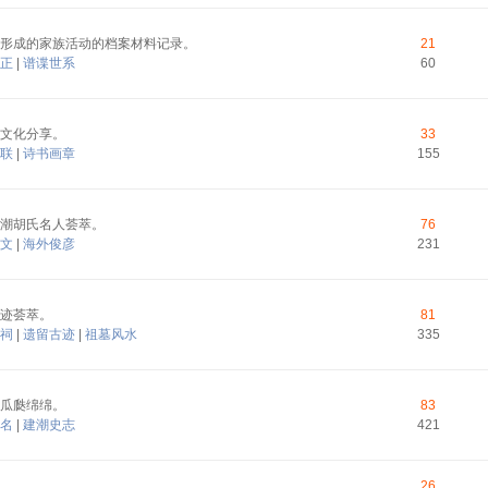
形成的家族活动的档案材料记录。
21
正
|
谱谍世系
60
文化分享。
33
联
|
诗书画章
155
潮胡氏名人荟萃。
76
文
|
海外俊彦
231
迹荟萃。
81
祠
|
遗留古迹
|
祖墓风水
335
瓜瓞绵绵。
83
名
|
建潮史志
421
26