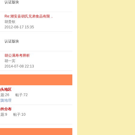
认证版块
Re:潮安县胡氏兄弟食品有限 ..
胡贵钦
2012-08-17 15:35
认证版块
胡公满寿考辨析
胡一宾
2014-07-08 22:13
汕头地区
题:26
帖子:72
京陇地理
海外分布
题:9
帖子:10