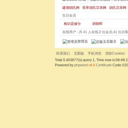
建潮胡氏网
世界胡氏宗亲网
胡氏宗亲网
生日会员
相识是缘分
胡朝晖
在线用户
- 共 41 人在线,0 位会员,41 位访客,
管理员
总版主
联系我们
无图版
手机浏览
清除Cookies
Total 0.403877(s) query 1, Time now is:08-08 2
Powered by
phpwind
v8.0
Certificate
Code ©2