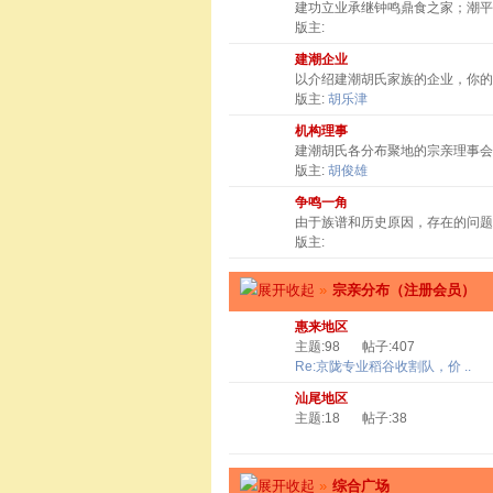
建功立业承继钟鸣鼎食之家；潮
版主:
建潮企业
以介绍建潮胡氏家族的企业，你
版主:
胡乐津
机构理事
建潮胡氏各分布聚地的宗亲理事会
版主:
胡俊雄
争鸣一角
由于族谱和历史原因，存在的问题
版主:
»
宗亲分布（注册会员）
惠来地区
主题:98
帖子:407
Re:京陇专业稻谷收割队，价 ..
汕尾地区
主题:18
帖子:38
»
综合广场