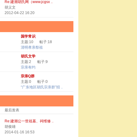
Re:建潮胡氏网（www.jcgsx ..
胡义文
2012-04-22 16:20
国学常识
主题:10
帖子:18
清明孝亲祭祖
胡氏文学
主题:2
帖子:9
宗亲有约
宗亲Q群
主题:0
帖子:0
“广东地区胡氏宗亲群”招 ..
最后发表
Re:建潮公一世祖墓、祠维修 ..
胡俊雄
2014-01-16 16:53