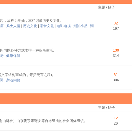
主题 / 帖子
起，故称为潮汕，本栏记录历史及文化。
82
庙
|
风土人情
|
历史文化
|
潮食文化
|
电影电视
|
潮汕小品
|
潮
197
间内以各种方式求得一种业余生活。
130
房
|
健康保健
314
言文字组构而成的，开拓无言之境)。
81
词
|
杂淡闲侃
306
主题 / 帖子
12
称荆山谜社）由京陇宗亲谜友等自愿组成的社会团体组织。
26