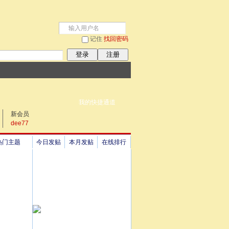
记住
找回密码
登录
注册
我的快捷通道
新会员
dee77
热门主题
今日发贴
本月发贴
在线排行
祖