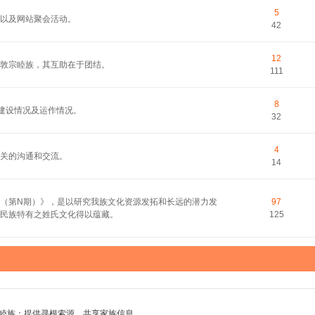
5
以及网站聚会活动。
42
12
敦宗睦族，其互助在于团结。
111
8
的建设情况及运作情况。
32
4
关的沟通和交流。
14
（第N期）》，是以研究我族文化资源发拓和长远的潜力发
97
民族特有之姓氏文化得以蕴藏。
125
睦族；提供寻根索源，共享家族信息。