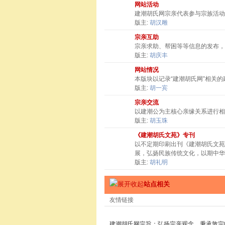
网站活动
建潮胡氏网宗亲代表参与宗族活动
版主:
胡汉雕
宗亲互助
宗亲求助、帮困等等信息的发布，
版主:
胡庆丰
网站情况
本版块以记录“建潮胡氏网”相关
版主:
胡一宾
宗亲交流
以建潮公为主核心亲缘关系进行相
版主:
胡玉珠
《建潮胡氏文苑》专刊
以不定期印刷出刊《建潮胡氏文苑
展，弘扬民族传统文化，以期中华
版主:
胡礼明
站点相关
友情链接
建潮胡氏网宗旨：弘扬宗亲观念，秉承敦宗