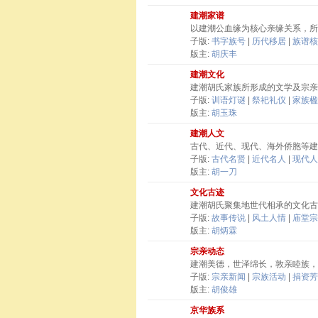
建潮家谱
以建潮公血缘为核心亲缘关系，所
子版:
书字族号
|
历代移居
|
族谱核
版主:
胡庆丰
建潮文化
建潮胡氏家族所形成的文学及宗亲
子版:
训语灯谜
|
祭祀礼仪
|
家族楹
版主:
胡玉珠
建潮人文
古代、近代、现代、海外侨胞等建
子版:
古代名贤
|
近代名人
|
现代人
版主:
胡一刀
文化古迹
建潮胡氏聚集地世代相承的文化古
子版:
故事传说
|
风土人情
|
庙堂宗
版主:
胡炳霖
宗亲动态
建潮美德，世泽绵长，敦亲睦族，
子版:
宗亲新闻
|
宗族活动
|
捐资芳
版主:
胡俊雄
京华族系