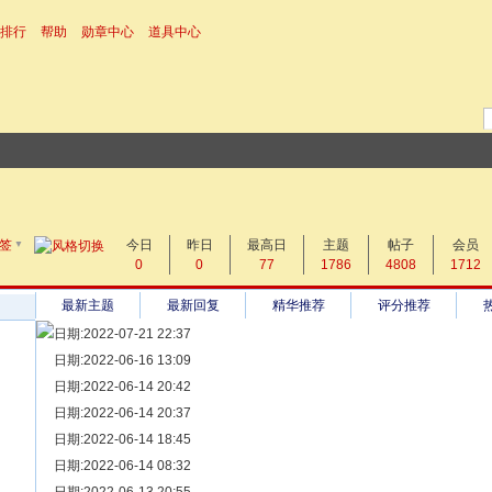
排行
帮助
勋章中心
道具中心
▼
搜 索
签
今日
帖子
昨日
最高日
主题
帖子
会员
0
0
77
1786
4808
1712
热搜：
最新主题
最新回复
精华推荐
评分推荐
日期:2022-07-21 22:37
[ 宗亲新闻 ]
日期:2022-06-16 13:09
同为宗亲，血脉相连——记陆丰碣石宗亲到祖家京陇居地探亲问
[ 族谱知识 ]
日期:2022-06-14 20:42
漫话辈份
[ 族谱知识 ]
日期:2022-06-14 20:37
修族谱的用字规范与说明
[ 族谱知识 ]
日期:2022-06-14 18:45
一元等于多少年？
[ 散文随笔 ]
日期:2022-06-14 08:32
写给远在天堂的父亲——胡棉创