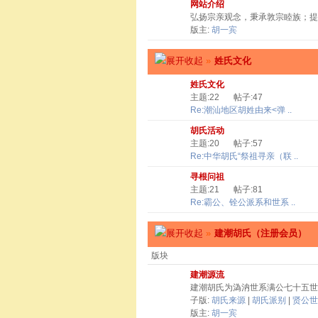
网站介绍
弘扬宗亲观念，秉承敦宗睦族；提
版主:
胡一宾
»
姓氏文化
姓氏文化
主题:22
帖子:47
Re:潮汕地区胡姓由来<弹 ..
胡氏活动
主题:20
帖子:57
Re:中华胡氏“祭祖寻亲（联 ..
寻根问祖
主题:21
帖子:81
Re:霸公、铨公派系和世系 ..
»
建潮胡氏（注册会员）
版块
建潮源流
建潮胡氏为溈汭世系满公七十五世
子版:
胡氏来源
|
胡氏派别
|
贤公世
版主:
胡一宾