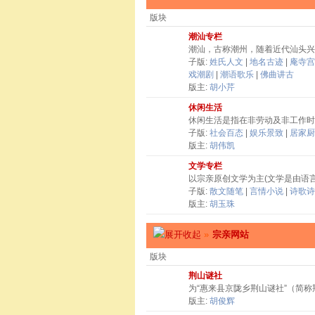
版块
潮汕专栏
潮汕，古称潮州，随着近代汕头兴
子版:
姓氏人文
|
地名古迹
|
庵寺宫
戏潮剧
|
潮语歌乐
|
佛曲讲古
版主:
胡小芹
休闲生活
休闲生活是指在非劳动及非工作时
子版:
社会百态
|
娱乐景致
|
居家厨
版主:
胡伟凯
文学专栏
以宗亲原创文学为主(文学是由语
子版:
散文随笔
|
言情小说
|
诗歌诗
版主:
胡玉珠
»
宗亲网站
版块
荆山谜社
为“惠来县京陇乡荆山谜社”（简
版主:
胡俊辉