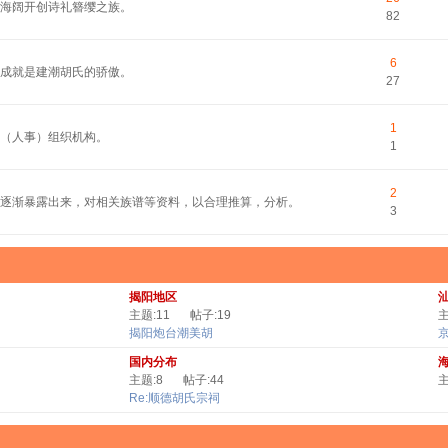
平海阔开创诗礼簪缨之族。
82
6
的成就是建潮胡氏的骄傲。
27
1
（人事）组织机构。
1
2
逐渐暴露出来，对相关族谱等资料，以合理推算，分析。
3
揭阳地区
主题:11
帖子:19
主
揭阳炮台潮美胡
国内分布
主题:8
帖子:44
主
Re:顺德胡氏宗祠