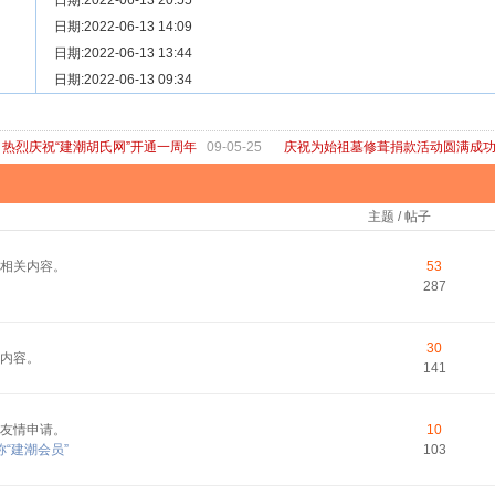
[ 宗亲新闻 ]
日期:2022-06-13 20:55
关于“金鸡落洋”祖坟复原修缮的倡议
[ 庙堂宗祠 ]
日期:2022-06-13 14:09
洽礼祖祠
[ 庙堂宗祠 ]
日期:2022-06-13 13:44
京华胡氏二世祖祠
[ 庙堂宗祠 ]
日期:2022-06-13 09:34
祖祠、家庙
[ 论坛公告 ]
关于“建潮胡氏网”恢复正常运行的通知
热烈庆祝“建潮胡氏网”开通一周年
09-05-25
庆祝为始祖墓修葺捐款活动圆满成
主题 / 帖子
相关内容。
53
287
30
内容。
141
友情申请。
10
“建潮会员”
103