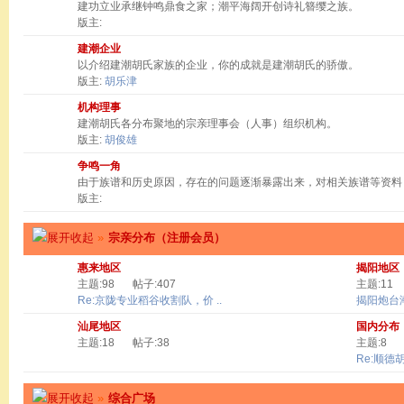
建功立业承继钟鸣鼎食之家；潮平海阔开创诗礼簪缨之族。
版主:
建潮企业
以介绍建潮胡氏家族的企业，你的成就是建潮胡氏的骄傲。
版主:
胡乐津
机构理事
建潮胡氏各分布聚地的宗亲理事会（人事）组织机构。
版主:
胡俊雄
争鸣一角
由于族谱和历史原因，存在的问题逐渐暴露出来，对相关族谱等资料
版主:
»
宗亲分布（注册会员）
惠来地区
揭阳地区
主题:98
帖子:407
主题:11
Re:京陇专业稻谷收割队，价 ..
揭阳炮台
汕尾地区
国内分布
主题:18
帖子:38
主题:8
Re:顺德
»
综合广场