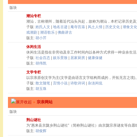
版块
潮汕专栏
潮汕，古称潮州，随着近代汕头兴起，故称为潮汕，本栏记录历史及
子版:
姓氏人文
|
地名古迹
|
庵寺宫庙
|
风土人情
|
历史文化
|
潮食文
戏潮剧
|
潮语歌乐
|
佛曲讲古
版主:
胡小芹
休闲生活
休闲生活是指在非劳动及非工作时间内以各种方式求得一种业余生活
子版:
社会百态
|
娱乐景致
|
居家厨房
|
健康保健
版主:
胡伟凯
文学专栏
以宗亲原创文学为主(文学是由语言文字组构而成的，开拓无言之境)
子版:
散文随笔
|
言情小说
|
诗歌诗词
|
杂淡闲侃
版主:
胡玉珠
»
宗亲网站
版块
荆山谜社
为“惠来县京陇乡荆山谜社”（简称荆山谜社）由京陇宗亲谜友等自愿
版主:
胡俊辉