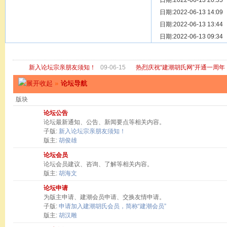
[ 宗亲新闻 ]
日期:2022-06-13 20:55
关于“金鸡落
[ 庙堂宗祠 ]
日期:2022-06-13 14:09
洽礼祖祠
[ 庙堂宗祠 ]
日期:2022-06-13 13:44
京华胡氏二
[ 庙堂宗祠 ]
日期:2022-06-13 09:34
祖祠、家庙
[ 论坛公告 ]
关于“建潮胡
新入论坛宗亲朋友须知！
09-06-15
热烈庆祝“建潮胡氏网”开通一周年
»
论坛导航
版块
论坛公告
论坛最新通知、公告、新闻要点等相关内容。
子版:
新入论坛宗亲朋友须知！
版主:
胡俊雄
论坛会员
论坛会员建议、咨询、了解等相关内容。
版主:
胡海文
论坛申请
为版主申请、建潮会员申请、交换友情申请。
子版:
申请加入建潮胡氏会员，简称“建潮会员”
版主:
胡汉雕