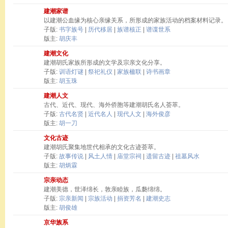
建潮家谱
以建潮公血缘为核心亲缘关系，所形成的家族活动的档案材料记录。
子版:
书字族号
|
历代移居
|
族谱核正
|
谱谍世系
版主:
胡庆丰
建潮文化
建潮胡氏家族所形成的文学及宗亲文化分享。
子版:
训语灯谜
|
祭祀礼仪
|
家族楹联
|
诗书画章
版主:
胡玉珠
建潮人文
古代、近代、现代、海外侨胞等建潮胡氏名人荟萃。
子版:
古代名贤
|
近代名人
|
现代人文
|
海外俊彦
版主:
胡一刀
文化古迹
建潮胡氏聚集地世代相承的文化古迹荟萃。
子版:
故事传说
|
风土人情
|
庙堂宗祠
|
遗留古迹
|
祖墓风水
版主:
胡炳霖
宗亲动态
建潮美德，世泽绵长，敦亲睦族，瓜瓞绵绵。
子版:
宗亲新闻
|
宗族活动
|
捐资芳名
|
建潮史志
版主:
胡俊雄
京华族系