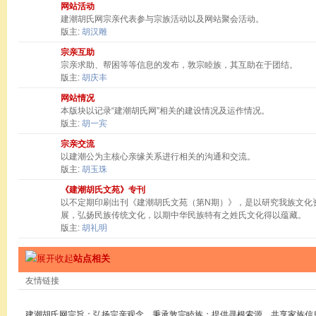
网站活动
建潮胡氏网宗亲代表参与宗族活动以及网站聚会活动。
版主:
胡汉雕
宗亲互助
宗亲求助、帮困等等信息的发布，敦宗睦族，其互助在于团结。
版主:
胡庆丰
网站情况
本版块以记录“建潮胡氏网”相关的建设情况及运作情况。
版主:
胡一宾
宗亲交流
以建潮公为主核心亲缘关系进行相关的沟通和交流。
版主:
胡玉珠
《建潮胡氏文苑》专刊
以不定期印刷出刊《建潮胡氏文苑（第N期）》，是以研究我族文化
展，弘扬民族传统文化，以期中华民族特有之姓氏文化得以蕴藏。
版主:
胡礼明
站点相关
友情链接
建潮胡氏网宗旨：弘扬宗亲观念，秉承敦宗睦族；提供寻根索源，共享家族信