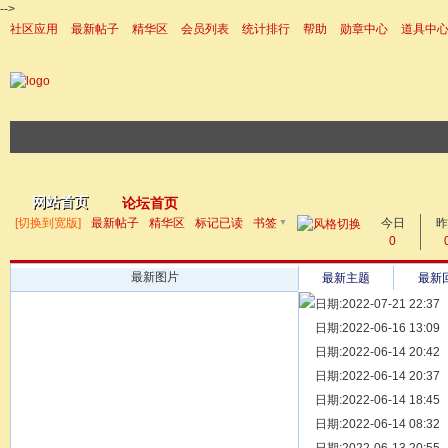
-->
社区应用
最新帖子
精华区
会员列表
统计排行
帮助
勋章中心
道具中
|帮助
网站首页
论坛首页
▼
[切换到宽版]
最新帖子
精华区
标记已读
书签
今日
帖子
昨
0
最新图片
最新主题
最新
日期:2022-07-21 22:37
[ 宗亲新闻 ]
日期:2022-06-16 13:09
同为宗亲，
[ 族谱知识 ]
日期:2022-06-14 20:42
漫话辈份
[ 族谱知识 ]
日期:2022-06-14 20:37
修族谱的用
[ 族谱知识 ]
日期:2022-06-14 18:45
一元等于多
[ 散文随笔 ]
日期:2022-06-14 08:32
写给远在天