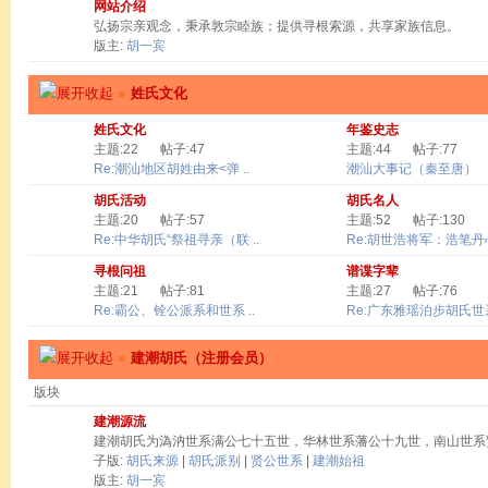
网站介绍
弘扬宗亲观念，秉承敦宗睦族；提供寻根索源，共享家族信息。
版主:
胡一宾
»
姓氏文化
姓氏文化
年鉴史志
主题:22
帖子:47
主题:44
帖子:77
Re:潮汕地区胡姓由来<弹 ..
潮汕大事记（秦至唐）
胡氏活动
胡氏名人
主题:20
帖子:57
主题:52
帖子:130
Re:中华胡氏“祭祖寻亲（联 ..
Re:胡世浩将军：浩笔丹心 
寻根问祖
谱谍字辈
主题:21
帖子:81
主题:27
帖子:76
Re:霸公、铨公派系和世系 ..
Re:广东雅瑶泊步胡氏世系
»
建潮胡氏（注册会员）
版块
建潮源流
建潮胡氏为溈汭世系满公七十五世，华林世系藩公十九世，南山世系
子版:
胡氏来源
|
胡氏派别
|
贤公世系
|
建潮始祖
版主:
胡一宾