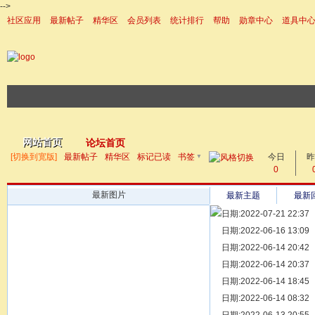
-->
社区应用
最新帖子
精华区
会员列表
统计排行
帮助
勋章中心
道具中
|帮助
网站首页
论坛首页
▼
[切换到宽版]
最新帖子
精华区
标记已读
书签
今日
帖子
昨
0
最新图片
最新主题
最新
日期:2022-07-21 22:37
[ 宗亲新闻 ]
日期:2022-06-16 13:09
同为宗亲，
[ 族谱知识 ]
日期:2022-06-14 20:42
漫话辈份
[ 族谱知识 ]
日期:2022-06-14 20:37
修族谱的用
[ 族谱知识 ]
日期:2022-06-14 18:45
一元等于多
[ 散文随笔 ]
日期:2022-06-14 08:32
写给远在天