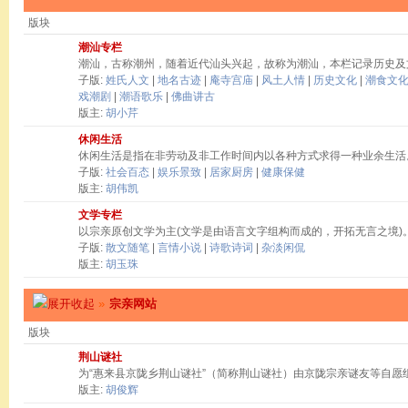
版块
潮汕专栏
潮汕，古称潮州，随着近代汕头兴起，故称为潮汕，本栏记录历史及
子版:
姓氏人文
|
地名古迹
|
庵寺宫庙
|
风土人情
|
历史文化
|
潮食文
戏潮剧
|
潮语歌乐
|
佛曲讲古
版主:
胡小芹
休闲生活
休闲生活是指在非劳动及非工作时间内以各种方式求得一种业余生活
子版:
社会百态
|
娱乐景致
|
居家厨房
|
健康保健
版主:
胡伟凯
文学专栏
以宗亲原创文学为主(文学是由语言文字组构而成的，开拓无言之境)
子版:
散文随笔
|
言情小说
|
诗歌诗词
|
杂淡闲侃
版主:
胡玉珠
»
宗亲网站
版块
荆山谜社
为“惠来县京陇乡荆山谜社”（简称荆山谜社）由京陇宗亲谜友等自愿
版主:
胡俊辉