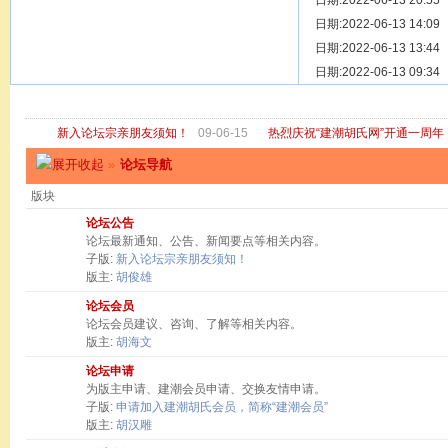
[ 宗亲新闻 ]
日期:2022-06-13 20:55
关于“金鸡落
[ 庙堂宗祠 ]
日期:2022-06-13 14:09
洽礼祖祠
[ 庙堂宗祠 ]
日期:2022-06-13 13:44
京华胡氏二
[ 庙堂宗祠 ]
日期:2022-06-13 09:34
祖祠、家庙
[ 论坛公告 ]
关于“建潮胡
新入论坛宗亲朋友须知！
09-06-15
热烈庆祝“建潮胡氏网”开通一周年
»
论坛导航
版块
论坛公告
论坛最新通知、公告、新闻要点等相关内容。
子版:
新入论坛宗亲朋友须知！
版主:
胡俊雄
论坛会员
论坛会员建议、咨询、了解等相关内容。
版主:
胡海文
论坛申请
为版主申请、建潮会员申请、交换友情申请。
子版:
申请加入建潮胡氏会员，简称“建潮会员”
版主:
胡汉雕