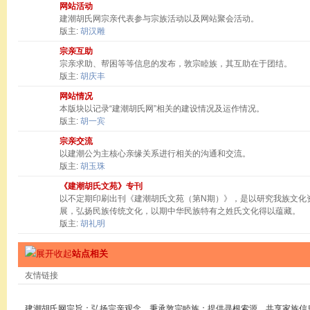
网站活动
建潮胡氏网宗亲代表参与宗族活动以及网站聚会活动。
版主:
胡汉雕
宗亲互助
宗亲求助、帮困等等信息的发布，敦宗睦族，其互助在于团结。
版主:
胡庆丰
网站情况
本版块以记录“建潮胡氏网”相关的建设情况及运作情况。
版主:
胡一宾
宗亲交流
以建潮公为主核心亲缘关系进行相关的沟通和交流。
版主:
胡玉珠
《建潮胡氏文苑》专刊
以不定期印刷出刊《建潮胡氏文苑（第N期）》，是以研究我族文化
展，弘扬民族传统文化，以期中华民族特有之姓氏文化得以蕴藏。
版主:
胡礼明
站点相关
友情链接
建潮胡氏网宗旨：弘扬宗亲观念，秉承敦宗睦族；提供寻根索源，共享家族信