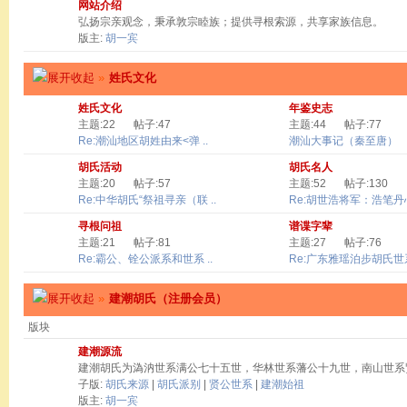
网站介绍
弘扬宗亲观念，秉承敦宗睦族；提供寻根索源，共享家族信息。
版主:
胡一宾
»
姓氏文化
姓氏文化
年鉴史志
主题:22
帖子:47
主题:44
帖子:77
Re:潮汕地区胡姓由来<弹 ..
潮汕大事记（秦至唐）
胡氏活动
胡氏名人
主题:20
帖子:57
主题:52
帖子:130
Re:中华胡氏“祭祖寻亲（联 ..
Re:胡世浩将军：浩笔丹心 
寻根问祖
谱谍字辈
主题:21
帖子:81
主题:27
帖子:76
Re:霸公、铨公派系和世系 ..
Re:广东雅瑶泊步胡氏世系
»
建潮胡氏（注册会员）
版块
建潮源流
建潮胡氏为溈汭世系满公七十五世，华林世系藩公十九世，南山世系
子版:
胡氏来源
|
胡氏派别
|
贤公世系
|
建潮始祖
版主:
胡一宾