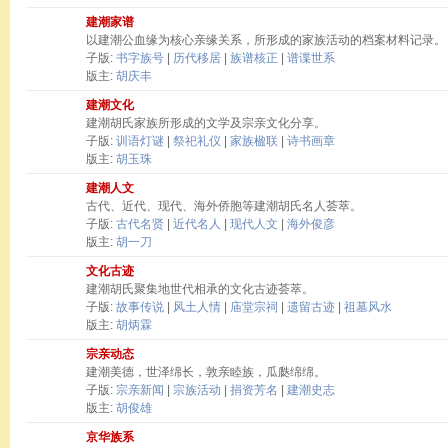
建潮家谱
以建潮公血缘为核心亲缘关系，所形成的家族活动的档案材料记录。
子版:
书字族号
|
历代移居
|
族谱核正
|
谱谍世系
版主:
胡庆丰
建潮文化
建潮胡氏家族所形成的文学及宗亲文化分享。
子版:
训语灯谜
|
祭祀礼仪
|
家族楹联
|
诗书画章
版主:
胡玉珠
建潮人文
古代、近代、现代、海外侨胞等建潮胡氏名人荟萃。
子版:
古代名贤
|
近代名人
|
现代人文
|
海外俊彦
版主:
胡一刀
文化古迹
建潮胡氏聚集地世代相承的文化古迹荟萃。
子版:
故事传说
|
风土人情
|
庙堂宗祠
|
遗留古迹
|
祖墓风水
版主:
胡炳霖
宗亲动态
建潮美德，世泽绵长，敦亲睦族，瓜瓞绵绵。
子版:
宗亲新闻
|
宗族活动
|
捐资芳名
|
建潮史志
版主:
胡俊雄
京华族系