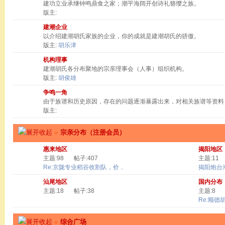
建功立业承继钟鸣鼎食之家；潮平海阔开创诗礼簪缨之族。
版主:
建潮企业
以介绍建潮胡氏家族的企业，你的成就是建潮胡氏的骄傲。
版主:
胡乐津
机构理事
建潮胡氏各分布聚地的宗亲理事会（人事）组织机构。
版主:
胡俊雄
争鸣一角
由于族谱和历史原因，存在的问题逐渐暴露出来，对相关族谱等资料
版主:
»
宗亲分布（注册会员）
惠来地区
揭阳地区
主题:98
帖子:407
主题:11
Re:京陇专业稻谷收割队，价 ..
揭阳炮台
汕尾地区
国内分布
主题:18
帖子:38
主题:8
Re:顺德
»
综合广场