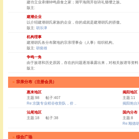
建功立业承继钟鸣鼎食之家；潮平海阔开创诗礼簪缨之族。
版主:
建潮企业
以介绍建潮胡氏家族的企业，你的成就是建潮胡氏的骄傲。
版主:
胡乐津
机构理事
建潮胡氏各分布聚地的宗亲理事会（人事）组织机构。
版主:
胡俊雄
争鸣一角
由于族谱和历史原因，存在的问题逐渐暴露出来，对相关族谱等资料
版主:
»
宗亲分布（注册会员）
惠来地区
揭阳地区
主题:98
帖子:407
主题:11
Re:京陇专业稻谷收割队，价 ..
揭阳炮台
汕尾地区
国内分布
主题:18
帖子:38
主题:8
Re:顺德
»
综合广场