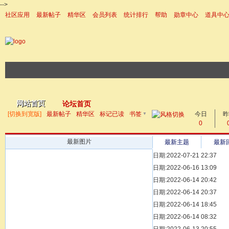
-->
社区应用
最新帖子
精华区
会员列表
统计排行
帮助
勋章中心
道具中
|帮助
网站首页
论坛首页
▼
[切换到宽版]
最新帖子
精华区
标记已读
书签
今日
帖子
昨
0
最新图片
最新主题
最新
日期:2022-07-21 22:37
[ 宗亲新闻 ]
日期:2022-06-16 13:09
同为宗亲，血脉
[ 族谱知识 ]
日期:2022-06-14 20:42
漫话辈份
[ 族谱知识 ]
日期:2022-06-14 20:37
修族谱的用字规
[ 族谱知识 ]
日期:2022-06-14 18:45
一元等于多少年
[ 散文随笔 ]
日期:2022-06-14 08:32
写给远在天堂的