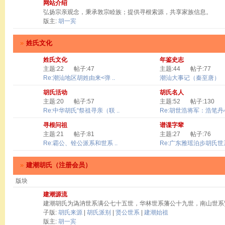
网站介绍
弘扬宗亲观念，秉承敦宗睦族；提供寻根索源，共享家族信息。
版主:
胡一宾
»
姓氏文化
姓氏文化
年鉴史志
主题:22
帖子:47
主题:44
帖子:77
Re:潮汕地区胡姓由来<弹 ..
潮汕大事记（秦至唐）
胡氏活动
胡氏名人
主题:20
帖子:57
主题:52
帖子:130
Re:中华胡氏“祭祖寻亲（联 ..
Re:胡世浩将军：浩笔丹心 
寻根问祖
谱谍字辈
主题:21
帖子:81
主题:27
帖子:76
Re:霸公、铨公派系和世系 ..
Re:广东雅瑶泊步胡氏世系
»
建潮胡氏（注册会员）
版块
建潮源流
建潮胡氏为溈汭世系满公七十五世，华林世系藩公十九世，南山世系
子版:
胡氏来源
|
胡氏派别
|
贤公世系
|
建潮始祖
版主:
胡一宾