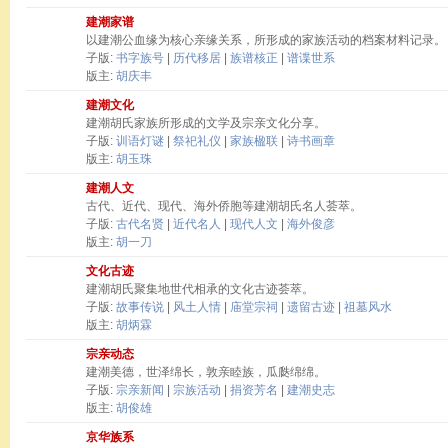
建潮家谱
以建潮公血缘为核心亲缘关系，所形成的家族活动的档案材料记录。
子版:
书字族号
|
历代移居
|
族谱核正
|
谱谍世系
版主:
胡庆丰
建潮文化
建潮胡氏家族所形成的文学及宗亲文化分享。
子版:
训语灯谜
|
祭祀礼仪
|
家族楹联
|
诗书画章
版主:
胡玉珠
建潮人文
古代、近代、现代、海外侨胞等建潮胡氏名人荟萃。
子版:
古代名贤
|
近代名人
|
现代人文
|
海外俊彦
版主:
胡一刀
文化古迹
建潮胡氏聚集地世代相承的文化古迹荟萃。
子版:
故事传说
|
风土人情
|
庙堂宗祠
|
遗留古迹
|
祖墓风水
版主:
胡炳霖
宗亲动态
建潮美德，世泽绵长，敦亲睦族，瓜瓞绵绵。
子版:
宗亲新闻
|
宗族活动
|
捐资芳名
|
建潮史志
版主:
胡俊雄
京华族系