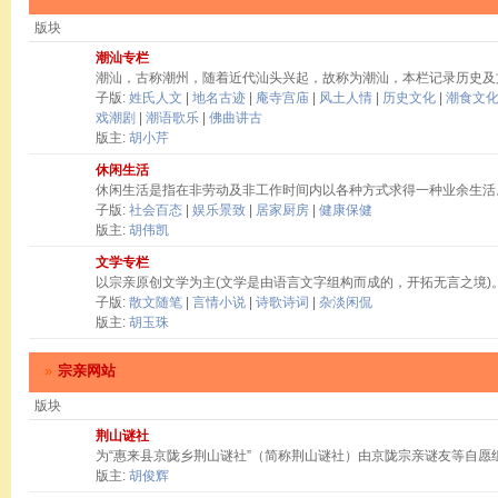
版块
潮汕专栏
潮汕，古称潮州，随着近代汕头兴起，故称为潮汕，本栏记录历史及
子版:
姓氏人文
|
地名古迹
|
庵寺宫庙
|
风土人情
|
历史文化
|
潮食文
戏潮剧
|
潮语歌乐
|
佛曲讲古
版主:
胡小芹
休闲生活
休闲生活是指在非劳动及非工作时间内以各种方式求得一种业余生活
子版:
社会百态
|
娱乐景致
|
居家厨房
|
健康保健
版主:
胡伟凯
文学专栏
以宗亲原创文学为主(文学是由语言文字组构而成的，开拓无言之境)
子版:
散文随笔
|
言情小说
|
诗歌诗词
|
杂淡闲侃
版主:
胡玉珠
»
宗亲网站
版块
荆山谜社
为“惠来县京陇乡荆山谜社”（简称荆山谜社）由京陇宗亲谜友等自愿
版主:
胡俊辉