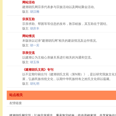
网站活动
建潮胡氏网宗亲代表参与宗族活动以及网站聚会活动。
版主:
胡汉雕
宗亲互助
宗亲求助、帮困等等信息的发布，敦宗睦族，其互助在于团结。
版主:
胡庆丰
网站情况
本版块以记录“建潮胡氏网”相关的建设情况及运作情况。
版主:
胡一宾
宗亲交流
以建潮公为主核心亲缘关系进行相关的沟通和交流。
版主:
胡玉珠
《建潮胡氏文苑》专刊
以不定期印刷出刊《建潮胡氏文苑（第N期）》，是以研究我族文化
展，弘扬民族传统文化，以期中华民族特有之姓氏文化得以蕴藏。
版主:
胡礼明
站点相关
友情链接
建潮胡氏网宗旨：弘扬宗亲观念，秉承敦宗睦族；提供寻根索源，共享家族信