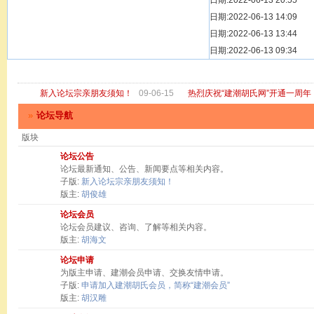
[ 宗亲新闻 ]
日期:2022-06-13 20:55
关于“金鸡落洋
[ 庙堂宗祠 ]
日期:2022-06-13 14:09
洽礼祖祠
[ 庙堂宗祠 ]
日期:2022-06-13 13:44
京华胡氏二世祖
[ 庙堂宗祠 ]
日期:2022-06-13 09:34
祖祠、家庙
[ 论坛公告 ]
关于“建潮胡氏
新入论坛宗亲朋友须知！
09-06-15
热烈庆祝“建潮胡氏网”开通一周年
»
论坛导航
版块
论坛公告
论坛最新通知、公告、新闻要点等相关内容。
子版:
新入论坛宗亲朋友须知！
版主:
胡俊雄
论坛会员
论坛会员建议、咨询、了解等相关内容。
版主:
胡海文
论坛申请
为版主申请、建潮会员申请、交换友情申请。
子版:
申请加入建潮胡氏会员，简称“建潮会员”
版主:
胡汉雕