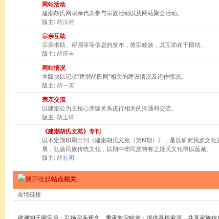
网站活动
建潮胡氏网宗亲代表参与宗族活动以及网站聚会活动。
版主:
胡汉雕
宗亲互助
宗亲求助、帮困等等信息的发布，敦宗睦族，其互助在于团结。
版主:
胡庆丰
网站情况
本版块以记录“建潮胡氏网”相关的建设情况及运作情况。
版主:
胡一宾
宗亲交流
以建潮公为主核心亲缘关系进行相关的沟通和交流。
版主:
胡玉珠
《建潮胡氏文苑》专刊
以不定期印刷出刊《建潮胡氏文苑（第N期）》，是以研究我族文化
展，弘扬民族传统文化，以期中华民族特有之姓氏文化得以蕴藏。
版主:
胡礼明
站点相关
友情链接
建潮胡氏网宗旨：弘扬宗亲观念，秉承敦宗睦族；提供寻根索源，共享家族信