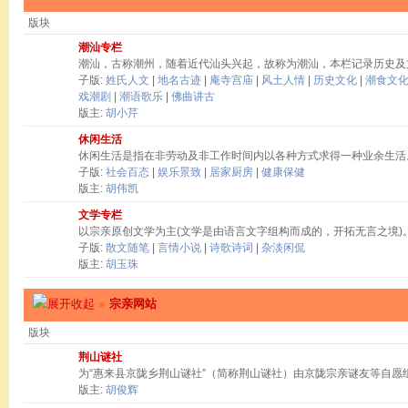
版块
潮汕专栏
潮汕，古称潮州，随着近代汕头兴起，故称为潮汕，本栏记录历史及
子版:
姓氏人文
|
地名古迹
|
庵寺宫庙
|
风土人情
|
历史文化
|
潮食文
戏潮剧
|
潮语歌乐
|
佛曲讲古
版主:
胡小芹
休闲生活
休闲生活是指在非劳动及非工作时间内以各种方式求得一种业余生活
子版:
社会百态
|
娱乐景致
|
居家厨房
|
健康保健
版主:
胡伟凯
文学专栏
以宗亲原创文学为主(文学是由语言文字组构而成的，开拓无言之境)
子版:
散文随笔
|
言情小说
|
诗歌诗词
|
杂淡闲侃
版主:
胡玉珠
»
宗亲网站
版块
荆山谜社
为“惠来县京陇乡荆山谜社”（简称荆山谜社）由京陇宗亲谜友等自愿
版主:
胡俊辉