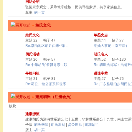
网站介绍
弘扬宗亲观念，秉承敦宗睦族；提供寻根索源，共享家族信息。
版主:
胡一宾
»
姓氏文化
姓氏文化
年鉴史志
主题:22
帖子:47
主题:44
帖子:77
Re:潮汕地区胡姓由来<弹 ..
潮汕大事记（秦至唐）
胡氏活动
胡氏名人
主题:20
帖子:57
主题:52
帖子:130
Re:中华胡氏“祭祖寻亲（联 ..
Re:胡世浩将军：浩笔丹心 
寻根问祖
谱谍字辈
主题:21
帖子:81
主题:27
帖子:76
Re:霸公、铨公派系和世系 ..
Re:广东雅瑶泊步胡氏世系
»
建潮胡氏（注册会员）
版块
建潮源流
建潮胡氏为溈汭世系满公七十五世，华林世系藩公十九世，南山世系
子版:
胡氏来源
|
胡氏派别
|
贤公世系
|
建潮始祖
版主:
胡一宾