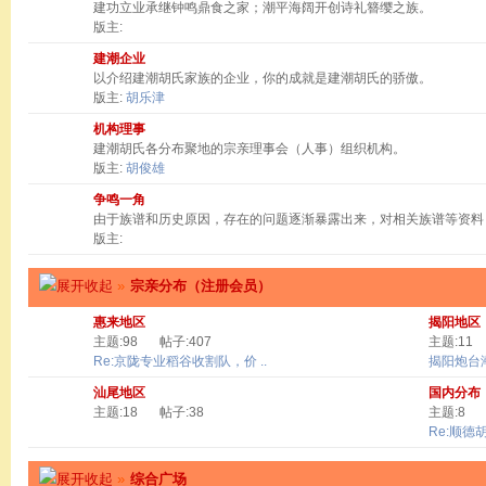
建功立业承继钟鸣鼎食之家；潮平海阔开创诗礼簪缨之族。
版主:
建潮企业
以介绍建潮胡氏家族的企业，你的成就是建潮胡氏的骄傲。
版主:
胡乐津
机构理事
建潮胡氏各分布聚地的宗亲理事会（人事）组织机构。
版主:
胡俊雄
争鸣一角
由于族谱和历史原因，存在的问题逐渐暴露出来，对相关族谱等资料
版主:
»
宗亲分布（注册会员）
惠来地区
揭阳地区
主题:98
帖子:407
主题:11
Re:京陇专业稻谷收割队，价 ..
揭阳炮台
汕尾地区
国内分布
主题:18
帖子:38
主题:8
Re:顺德
»
综合广场