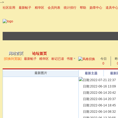
-->
社区应用
最新帖子
精华区
会员列表
统计排行
帮助
勋章中心
道具中
|帮助
网站首页
论坛首页
▼
[切换到宽版]
最新帖子
精华区
标记已读
书签
今日
帖子
昨
0
最新图片
最新主题
最新
日期:2022-07-21 22:37
[ 宗亲新闻 ]
日期:2022-06-16 13:09
同为宗亲，
[ 族谱知识 ]
日期:2022-06-14 20:42
漫话辈份
[ 族谱知识 ]
日期:2022-06-14 20:37
修族谱的用
[ 族谱知识 ]
日期:2022-06-14 18:45
一元等于多
[ 散文随笔 ]
日期:2022-06-14 08:32
写给远在天