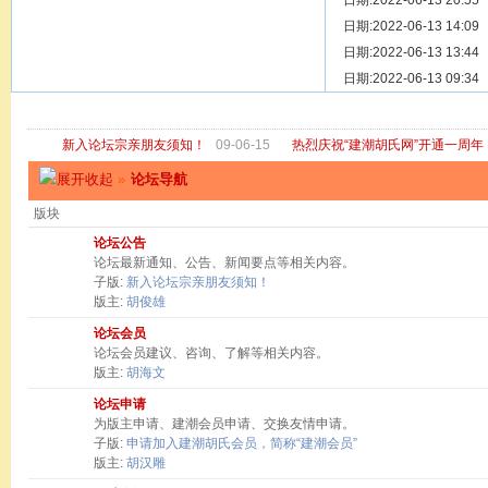
[ 宗亲新闻 ]
日期:2022-06-13 20:55
关于“金鸡落
[ 庙堂宗祠 ]
日期:2022-06-13 14:09
洽礼祖祠
[ 庙堂宗祠 ]
日期:2022-06-13 13:44
京华胡氏二
[ 庙堂宗祠 ]
日期:2022-06-13 09:34
祖祠、家庙
[ 论坛公告 ]
关于“建潮胡
新入论坛宗亲朋友须知！
09-06-15
热烈庆祝“建潮胡氏网”开通一周年
»
论坛导航
版块
论坛公告
论坛最新通知、公告、新闻要点等相关内容。
子版:
新入论坛宗亲朋友须知！
版主:
胡俊雄
论坛会员
论坛会员建议、咨询、了解等相关内容。
版主:
胡海文
论坛申请
为版主申请、建潮会员申请、交换友情申请。
子版:
申请加入建潮胡氏会员，简称“建潮会员”
版主:
胡汉雕