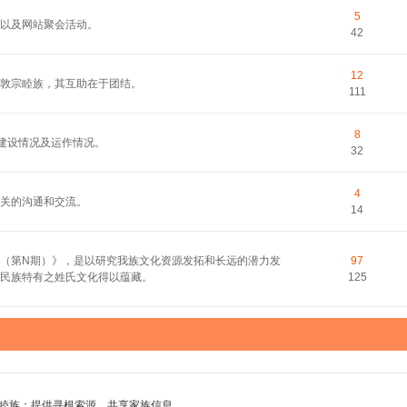
5
以及网站聚会活动。
42
12
敦宗睦族，其互助在于团结。
111
8
的建设情况及运作情况。
32
4
关的沟通和交流。
14
（第N期）》，是以研究我族文化资源发拓和长远的潜力发
97
民族特有之姓氏文化得以蕴藏。
125
睦族；提供寻根索源，共享家族信息。