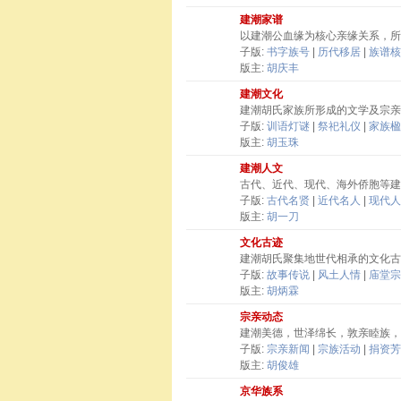
建潮家谱
以建潮公血缘为核心亲缘关系，所
子版:
书字族号
|
历代移居
|
族谱核
版主:
胡庆丰
建潮文化
建潮胡氏家族所形成的文学及宗亲
子版:
训语灯谜
|
祭祀礼仪
|
家族楹
版主:
胡玉珠
建潮人文
古代、近代、现代、海外侨胞等建
子版:
古代名贤
|
近代名人
|
现代人
版主:
胡一刀
文化古迹
建潮胡氏聚集地世代相承的文化古
子版:
故事传说
|
风土人情
|
庙堂宗
版主:
胡炳霖
宗亲动态
建潮美德，世泽绵长，敦亲睦族，
子版:
宗亲新闻
|
宗族活动
|
捐资芳
版主:
胡俊雄
京华族系