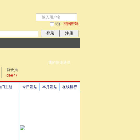
记住
找回密码
登录
注册
我的快捷通道
新会员
dee77
热门主题
今日发贴
本月发贴
在线排行
祖