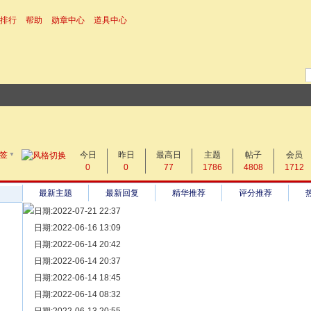
排行
帮助
勋章中心
道具中心
▼
搜 索
签
今日
帖子
昨日
最高日
主题
帖子
会员
0
0
77
1786
4808
1712
热搜：
最新主题
最新回复
精华推荐
评分推荐
日期:2022-07-21 22:37
[ 宗亲新闻 ]
日期:2022-06-16 13:09
同为宗亲，血脉相连——记陆丰碣石宗亲到祖家京陇居地探亲问
[ 族谱知识 ]
日期:2022-06-14 20:42
漫话辈份
[ 族谱知识 ]
日期:2022-06-14 20:37
修族谱的用字规范与说明
[ 族谱知识 ]
日期:2022-06-14 18:45
一元等于多少年？
[ 散文随笔 ]
日期:2022-06-14 08:32
写给远在天堂的父亲——胡棉创