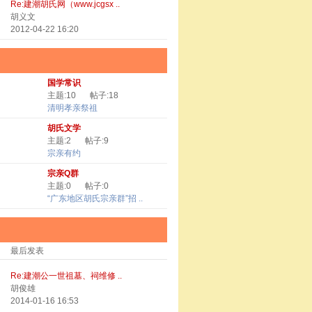
Re:建潮胡氏网（www.jcgsx ..
胡义文
2012-04-22 16:20
国学常识
主题:10
帖子:18
清明孝亲祭祖
胡氏文学
主题:2
帖子:9
宗亲有约
宗亲Q群
主题:0
帖子:0
“广东地区胡氏宗亲群”招 ..
最后发表
Re:建潮公一世祖墓、祠维修 ..
胡俊雄
2014-01-16 16:53