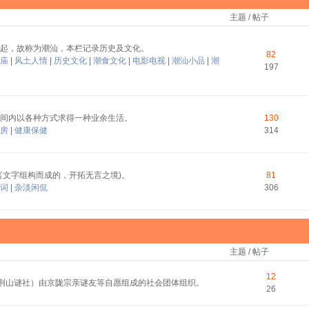
主题 / 帖子
起，故称为潮汕，本栏记录历史及文化。
82
庙
|
风土人情
|
历史文化
|
潮食文化
|
电影电视
|
潮汕小品
|
潮
197
间内以各种方式求得一种业余生活。
130
房
|
健康保健
314
言文字组构而成的，开拓无言之境)。
81
词
|
杂淡闲侃
306
主题 / 帖子
12
称荆山谜社）由京陇宗亲谜友等自愿组成的社会团体组织。
26