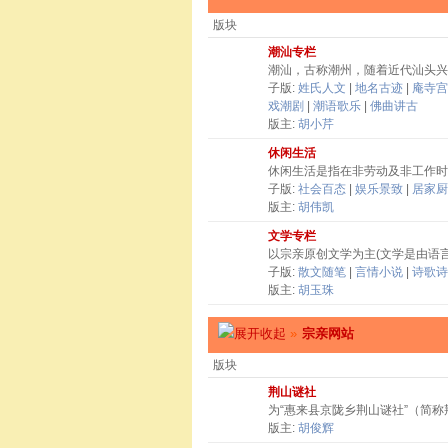
版块
潮汕专栏
潮汕，古称潮州，随着近代汕头兴
子版:
姓氏人文
|
地名古迹
|
庵寺宫
戏潮剧
|
潮语歌乐
|
佛曲讲古
版主:
胡小芹
休闲生活
休闲生活是指在非劳动及非工作时
子版:
社会百态
|
娱乐景致
|
居家厨
版主:
胡伟凯
文学专栏
以宗亲原创文学为主(文学是由语
子版:
散文随笔
|
言情小说
|
诗歌诗
版主:
胡玉珠
»
宗亲网站
版块
荆山谜社
为“惠来县京陇乡荆山谜社”（简
版主:
胡俊辉