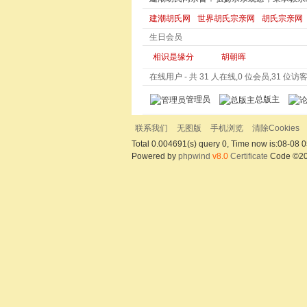
建潮胡氏网
世界胡氏宗亲网
胡氏宗亲网
生日会员
相识是缘分
胡朝晖
在线用户
- 共 31 人在线,0 位会员,31 位访客,
管理员
总版主
联系我们
无图版
手机浏览
清除Cookies
Total 0.004691(s) query 0, Time now is:08-08 0
Powered by
phpwind
v8.0
Certificate
Code ©2