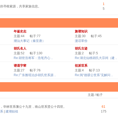
1
供寻根索源，共享家族信息。
5
年鉴史志
族谱知识
主题:44
帖子:77
主题:30
帖子:45
潮汕大事记（秦至唐）
漫话辈份
胡氏名人
胡氏古迹
主题:52
帖子:130
主题:2
帖子:5
Re:胡世浩将军：浩笔丹心 ..
Re:湖北仙桃胡氏大宗祠（建 ..
谱谍字辈
祖派世系
主题:27
帖子:76
主题:4
帖子:13
Re:广东雅瑶泊步胡氏世系源 ..
Re:阅“德瑗公世系”见解问 ..
主题 / 帖子
，华林世系藩公十九世，南山世系贤公十四世。
61
系
|
建潮始祖
175