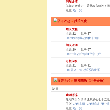
网站介绍
弘扬宗亲观念，秉承敦宗睦族；提
版主:
胡一宾
»
姓氏文化
姓氏文化
主题:22
帖子:47
Re:潮汕地区胡姓由来<弹 ..
胡氏活动
主题:20
帖子:57
Re:中华胡氏“祭祖寻亲（联 ..
寻根问祖
主题:21
帖子:81
Re:霸公、铨公派系和世系 ..
»
建潮胡氏（注册会员）
版块
建潮源流
建潮胡氏为溈汭世系满公七十五世
子版:
胡氏来源
|
胡氏派别
|
贤公世
版主:
胡一宾