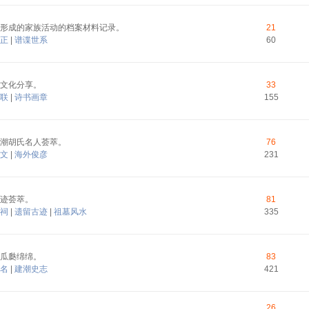
形成的家族活动的档案材料记录。
21
正
|
谱谍世系
60
文化分享。
33
联
|
诗书画章
155
潮胡氏名人荟萃。
76
文
|
海外俊彦
231
迹荟萃。
81
祠
|
遗留古迹
|
祖墓风水
335
瓜瓞绵绵。
83
名
|
建潮史志
421
26