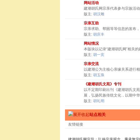
网站活动
建潮胡氏网宗亲代表参与宗族活动
版主:
胡汉雕
宗亲互助
宗亲求助、帮困等等信息的发布，
版主:
胡庆丰
网站情况
本版块以记录“建潮胡氏网”相关
版主:
胡一宾
宗亲交流
以建潮公为主核心亲缘关系进行相
版主:
胡玉珠
《建潮胡氏文苑》专刊
以不定期印刷出刊《建潮胡氏文苑
展，弘扬民族传统文化，以期中华
版主:
胡礼明
站点相关
友情链接
建潮胡氏网宗旨：弘扬宗亲观念，秉承敦宗