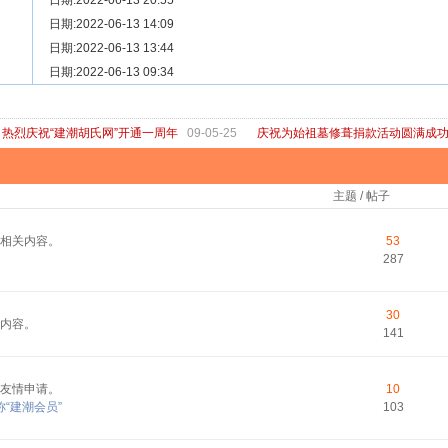
[ 宗亲新闻 ]
日期:2022-06-13 20:55
关于“金鸡落洋”祖坟复原修缮的倡议
[ 庙堂宗祠 ]
日期:2022-06-13 14:09
洽礼祖祠
[ 庙堂宗祠 ]
日期:2022-06-13 13:44
京华胡氏二世祖祠
[ 庙堂宗祠 ]
日期:2022-06-13 09:34
祖祠、家庙
[ 论坛公告 ]
关于“建潮胡氏网”恢复正常运行的通知
热烈庆祝“建潮胡氏网”开通一周年
09-05-25
庆祝为始祖墓修葺捐款活动圆满成
主题 / 帖子
相关内容。
53
287
30
内容。
141
友情申请。
10
“建潮会员”
103