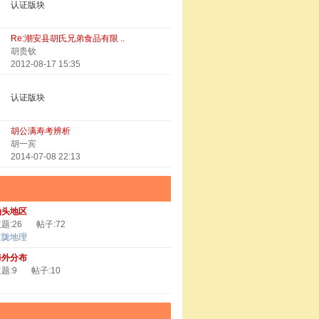
认证版块
Re:潮安县胡氏兄弟食品有限 ..
胡贵钦
2012-08-17 15:35
认证版块
胡公满寿考辨析
胡一宾
2014-07-08 22:13
汕头地区
题:26
帖子:72
京陇地理
海外分布
题:9
帖子:10