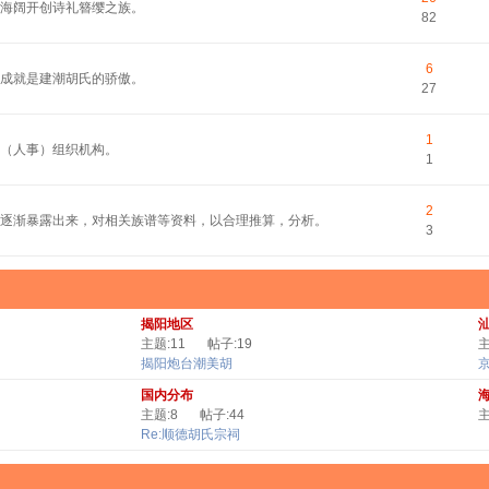
平海阔开创诗礼簪缨之族。
82
6
的成就是建潮胡氏的骄傲。
27
1
（人事）组织机构。
1
2
逐渐暴露出来，对相关族谱等资料，以合理推算，分析。
3
揭阳地区
主题:11
帖子:19
主
揭阳炮台潮美胡
国内分布
主题:8
帖子:44
主
Re:顺德胡氏宗祠