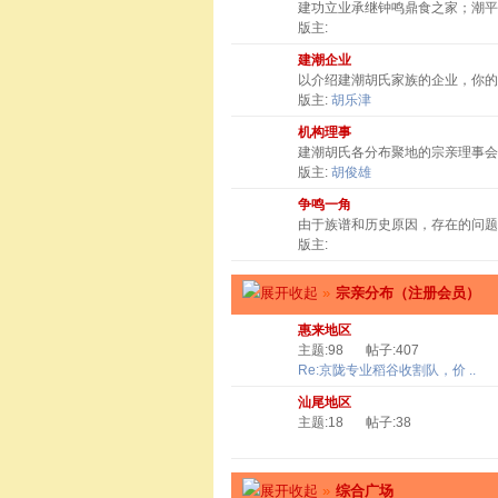
建功立业承继钟鸣鼎食之家；潮
版主:
建潮企业
以介绍建潮胡氏家族的企业，你
版主:
胡乐津
机构理事
建潮胡氏各分布聚地的宗亲理事会
版主:
胡俊雄
争鸣一角
由于族谱和历史原因，存在的问题
版主:
»
宗亲分布（注册会员）
惠来地区
主题:98
帖子:407
Re:京陇专业稻谷收割队，价 ..
汕尾地区
主题:18
帖子:38
»
综合广场