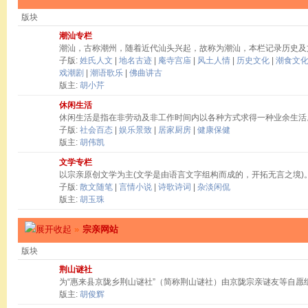
版块
潮汕专栏
潮汕，古称潮州，随着近代汕头兴起，故称为潮汕，本栏记录历史及
子版:
姓氏人文
|
地名古迹
|
庵寺宫庙
|
风土人情
|
历史文化
|
潮食文
戏潮剧
|
潮语歌乐
|
佛曲讲古
版主:
胡小芹
休闲生活
休闲生活是指在非劳动及非工作时间内以各种方式求得一种业余生活
子版:
社会百态
|
娱乐景致
|
居家厨房
|
健康保健
版主:
胡伟凯
文学专栏
以宗亲原创文学为主(文学是由语言文字组构而成的，开拓无言之境)
子版:
散文随笔
|
言情小说
|
诗歌诗词
|
杂淡闲侃
版主:
胡玉珠
»
宗亲网站
版块
荆山谜社
为“惠来县京陇乡荆山谜社”（简称荆山谜社）由京陇宗亲谜友等自愿
版主:
胡俊辉