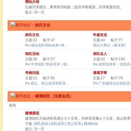
网站介绍
弘扬宗亲观念，秉承敦宗睦族；提供寻根索源，共享家族信息。
版主:
胡一宾
»
姓氏文化
姓氏文化
年鉴史志
主题:22
帖子:47
主题:44
帖子:77
Re:潮汕地区胡姓由来<弹 ..
潮汕大事记（秦至唐）
胡氏活动
胡氏名人
主题:20
帖子:57
主题:52
帖子:130
Re:中华胡氏“祭祖寻亲（联 ..
Re:胡世浩将军：浩笔丹心 
寻根问祖
谱谍字辈
主题:21
帖子:81
主题:27
帖子:76
Re:霸公、铨公派系和世系 ..
Re:广东雅瑶泊步胡氏世系
»
建潮胡氏（注册会员）
版块
建潮源流
建潮胡氏为溈汭世系满公七十五世，华林世系藩公十九世，南山世系
子版:
胡氏来源
|
胡氏派别
|
贤公世系
|
建潮始祖
版主:
胡一宾