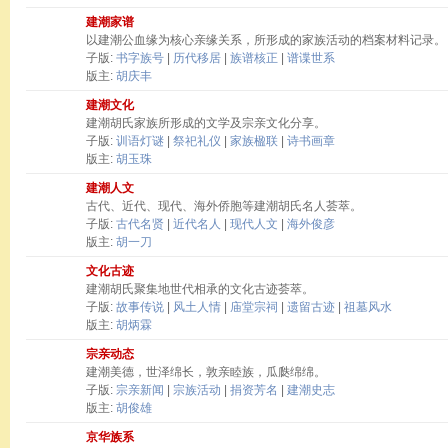
建潮家谱
以建潮公血缘为核心亲缘关系，所形成的家族活动的档案材料记录。
子版:
书字族号
|
历代移居
|
族谱核正
|
谱谍世系
版主:
胡庆丰
建潮文化
建潮胡氏家族所形成的文学及宗亲文化分享。
子版:
训语灯谜
|
祭祀礼仪
|
家族楹联
|
诗书画章
版主:
胡玉珠
建潮人文
古代、近代、现代、海外侨胞等建潮胡氏名人荟萃。
子版:
古代名贤
|
近代名人
|
现代人文
|
海外俊彦
版主:
胡一刀
文化古迹
建潮胡氏聚集地世代相承的文化古迹荟萃。
子版:
故事传说
|
风土人情
|
庙堂宗祠
|
遗留古迹
|
祖墓风水
版主:
胡炳霖
宗亲动态
建潮美德，世泽绵长，敦亲睦族，瓜瓞绵绵。
子版:
宗亲新闻
|
宗族活动
|
捐资芳名
|
建潮史志
版主:
胡俊雄
京华族系