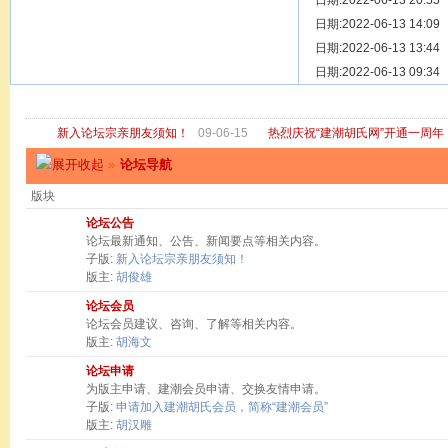
[ 宗亲新闻 ]
日期:2022-06-13 20:55
关于“金鸡落
[ 庙堂宗祠 ]
日期:2022-06-13 14:09
洽礼祖祠
[ 庙堂宗祠 ]
日期:2022-06-13 13:44
京华胡氏二
[ 庙堂宗祠 ]
日期:2022-06-13 09:34
祖祠、家庙
[ 论坛公告 ]
关于“建潮胡
新入论坛宗亲朋友须知！
09-06-15
热烈庆祝“建潮胡氏网”开通一周年
»
论坛导航
版块
论坛公告
论坛最新通知、公告、新闻要点等相关内容。
子版:
新入论坛宗亲朋友须知！
版主:
胡俊雄
论坛会员
论坛会员建议、咨询、了解等相关内容。
版主:
胡海文
论坛申请
为版主申请、建潮会员申请、交换友情申请。
子版:
申请加入建潮胡氏会员，简称“建潮会员”
版主:
胡汉雕