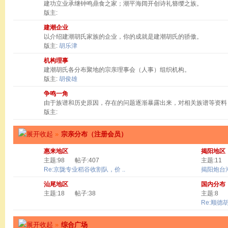
建功立业承继钟鸣鼎食之家；潮平海阔开创诗礼簪缨之族。
版主:
建潮企业
以介绍建潮胡氏家族的企业，你的成就是建潮胡氏的骄傲。
版主:
胡乐津
机构理事
建潮胡氏各分布聚地的宗亲理事会（人事）组织机构。
版主:
胡俊雄
争鸣一角
由于族谱和历史原因，存在的问题逐渐暴露出来，对相关族谱等资料
版主:
»
宗亲分布（注册会员）
惠来地区
揭阳地区
主题:98
帖子:407
主题:11
Re:京陇专业稻谷收割队，价 ..
揭阳炮台
汕尾地区
国内分布
主题:18
帖子:38
主题:8
Re:顺德
»
综合广场