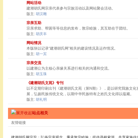
网站活动
建潮胡氏网宗亲代表参与宗族活动以及网站聚会活动。
版主:
胡汉雕
宗亲互助
宗亲求助、帮困等等信息的发布，敦宗睦族，其互助在于团结。
版主:
胡庆丰
网站情况
本版块以记录“建潮胡氏网”相关的建设情况及运作情况。
版主:
胡一宾
宗亲交流
以建潮公为主核心亲缘关系进行相关的沟通和交流。
版主:
胡玉珠
《建潮胡氏文苑》专刊
以不定期印刷出刊《建潮胡氏文苑（第N期）》，是以研究我族文化
展，弘扬民族传统文化，以期中华民族特有之姓氏文化得以蕴藏。
版主:
胡礼明
站点相关
友情链接
建潮胡氏网宗旨：弘扬宗亲观念，秉承敦宗睦族；提供寻根索源，共享家族信