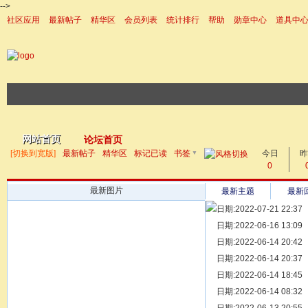
-->
社区应用
最新帖子
精华区
会员列表
统计排行
帮助
勋章中心
道具中
|帮助
网站首页
论坛首页
▼
[切换到宽版]
最新帖子
精华区
标记已读
书签
今日
帖子
昨
0
最新图片
最新主题
最新
日期:2022-07-21 22:37
[ 宗亲新闻 ]
日期:2022-06-16 13:09
同为宗亲，
[ 族谱知识 ]
日期:2022-06-14 20:42
漫话辈份
[ 族谱知识 ]
日期:2022-06-14 20:37
修族谱的用
[ 族谱知识 ]
日期:2022-06-14 18:45
一元等于多
[ 散文随笔 ]
日期:2022-06-14 08:32
写给远在天