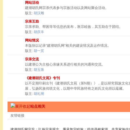
网站活动
建潮胡氏网宗亲代表参与宗族活动以及网站聚会活动。
版主:
胡汉雕
宗亲互助
宗亲求助、帮困等等信息的发布，敦宗睦族，其互助在于团结。
版主:
胡庆丰
网站情况
本版块以记录“建潮胡氏网”相关的建设情况及运作情况。
版主:
胡一宾
宗亲交流
以建潮公为主核心亲缘关系进行相关的沟通和交流。
版主:
胡玉珠
《建潮胡氏文苑》专刊
以不定期印刷出刊《建潮胡氏文苑（第N期）》，是以研究我族文化
展，弘扬民族传统文化，以期中华民族特有之姓氏文化得以蕴藏。
版主:
胡礼明
站点相关
友情链接
建潮胡氏网宗旨：弘扬宗亲观念，秉承敦宗睦族；提供寻根索源，共享家族信