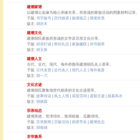
建潮家谱
以建潮公血缘为核心亲缘关系，所形成的家族活动的档案材料记录。
子版:
书字族号
|
历代移居
|
族谱核正
|
谱谍世系
版主:
胡庆丰
建潮文化
建潮胡氏家族所形成的文学及宗亲文化分享。
子版:
训语灯谜
|
祭祀礼仪
|
家族楹联
|
诗书画章
版主:
胡玉珠
建潮人文
古代、近代、现代、海外侨胞等建潮胡氏名人荟萃。
子版:
古代名贤
|
近代名人
|
现代人文
|
海外俊彦
版主:
胡一刀
文化古迹
建潮胡氏聚集地世代相承的文化古迹荟萃。
子版:
故事传说
|
风土人情
|
庙堂宗祠
|
遗留古迹
|
祖墓风水
版主:
胡炳霖
宗亲动态
建潮美德，世泽绵长，敦亲睦族，瓜瓞绵绵。
子版:
宗亲新闻
|
宗族活动
|
捐资芳名
|
建潮史志
版主:
胡俊雄
京华族系