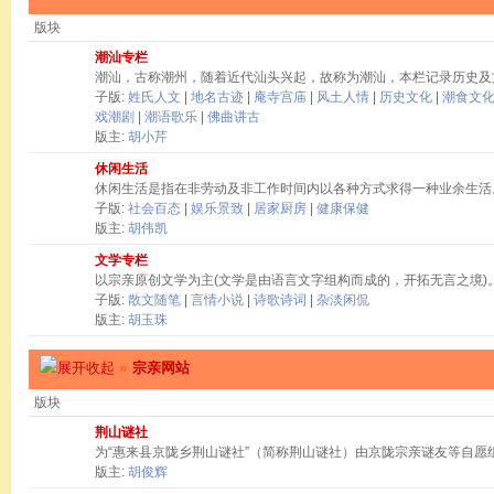
版块
潮汕专栏
潮汕，古称潮州，随着近代汕头兴起，故称为潮汕，本栏记录历史及
子版:
姓氏人文
|
地名古迹
|
庵寺宫庙
|
风土人情
|
历史文化
|
潮食文
戏潮剧
|
潮语歌乐
|
佛曲讲古
版主:
胡小芹
休闲生活
休闲生活是指在非劳动及非工作时间内以各种方式求得一种业余生活
子版:
社会百态
|
娱乐景致
|
居家厨房
|
健康保健
版主:
胡伟凯
文学专栏
以宗亲原创文学为主(文学是由语言文字组构而成的，开拓无言之境)
子版:
散文随笔
|
言情小说
|
诗歌诗词
|
杂淡闲侃
版主:
胡玉珠
»
宗亲网站
版块
荆山谜社
为“惠来县京陇乡荆山谜社”（简称荆山谜社）由京陇宗亲谜友等自愿
版主:
胡俊辉