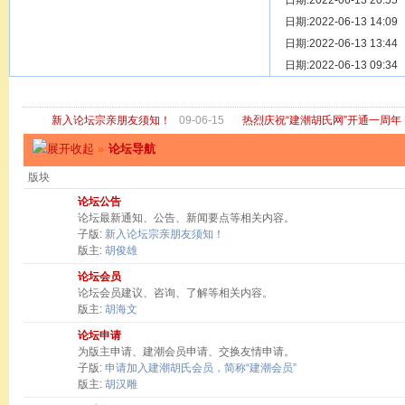
[ 宗亲新闻 ]
日期:2022-06-13 20:55
关于“金鸡落
[ 庙堂宗祠 ]
日期:2022-06-13 14:09
洽礼祖祠
[ 庙堂宗祠 ]
日期:2022-06-13 13:44
京华胡氏二
[ 庙堂宗祠 ]
日期:2022-06-13 09:34
祖祠、家庙
[ 论坛公告 ]
关于“建潮胡
新入论坛宗亲朋友须知！
09-06-15
热烈庆祝“建潮胡氏网”开通一周年
»
论坛导航
版块
论坛公告
论坛最新通知、公告、新闻要点等相关内容。
子版:
新入论坛宗亲朋友须知！
版主:
胡俊雄
论坛会员
论坛会员建议、咨询、了解等相关内容。
版主:
胡海文
论坛申请
为版主申请、建潮会员申请、交换友情申请。
子版:
申请加入建潮胡氏会员，简称“建潮会员”
版主:
胡汉雕