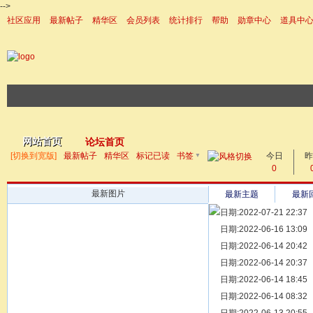
-->
社区应用
最新帖子
精华区
会员列表
统计排行
帮助
勋章中心
道具中
|帮助
网站首页
论坛首页
▼
[切换到宽版]
最新帖子
精华区
标记已读
书签
今日
帖子
昨
0
最新图片
最新主题
最新
日期:2022-07-21 22:37
[ 宗亲新闻 ]
日期:2022-06-16 13:09
同为宗亲，
[ 族谱知识 ]
日期:2022-06-14 20:42
漫话辈份
[ 族谱知识 ]
日期:2022-06-14 20:37
修族谱的用
[ 族谱知识 ]
日期:2022-06-14 18:45
一元等于多
[ 散文随笔 ]
日期:2022-06-14 08:32
写给远在天