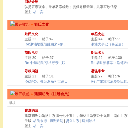
网站介绍
弘扬宗亲观念，秉承敦宗睦族；提供寻根索源，共享家族信息。
版主:
胡一宾
»
姓氏文化
姓氏文化
年鉴史志
主题:22
帖子:47
主题:44
帖子:77
Re:潮汕地区胡姓由来<弹 ..
潮汕大事记（秦至唐）
胡氏活动
胡氏名人
主题:20
帖子:57
主题:52
帖子:130
Re:中华胡氏“祭祖寻亲（联 ..
Re:胡世浩将军：浩笔丹心 
寻根问祖
谱谍字辈
主题:21
帖子:81
主题:27
帖子:76
Re:霸公、铨公派系和世系 ..
Re:广东雅瑶泊步胡氏世系
»
建潮胡氏（注册会员）
版块
建潮源流
建潮胡氏为溈汭世系满公七十五世，华林世系藩公十九世，南山世系
子版:
胡氏来源
|
胡氏派别
|
贤公世系
|
建潮始祖
版主:
胡一宾