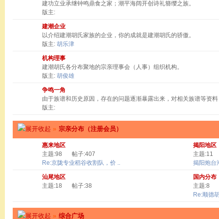
建功立业承继钟鸣鼎食之家；潮平海阔开创诗礼簪缨之族。
版主:
建潮企业
以介绍建潮胡氏家族的企业，你的成就是建潮胡氏的骄傲。
版主:
胡乐津
机构理事
建潮胡氏各分布聚地的宗亲理事会（人事）组织机构。
版主:
胡俊雄
争鸣一角
由于族谱和历史原因，存在的问题逐渐暴露出来，对相关族谱等资料
版主:
»
宗亲分布（注册会员）
惠来地区
揭阳地区
主题:98
帖子:407
主题:11
Re:京陇专业稻谷收割队，价 ..
揭阳炮台
汕尾地区
国内分布
主题:18
帖子:38
主题:8
Re:顺德
»
综合广场