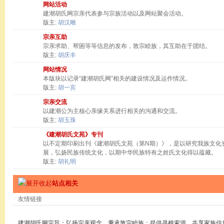
网站活动
建潮胡氏网宗亲代表参与宗族活动以及网站聚会活动。
版主:
胡汉雕
宗亲互助
宗亲求助、帮困等等信息的发布，敦宗睦族，其互助在于团结。
版主:
胡庆丰
网站情况
本版块以记录“建潮胡氏网”相关的建设情况及运作情况。
版主:
胡一宾
宗亲交流
以建潮公为主核心亲缘关系进行相关的沟通和交流。
版主:
胡玉珠
《建潮胡氏文苑》专刊
以不定期印刷出刊《建潮胡氏文苑（第N期）》，是以研究我族文化
展，弘扬民族传统文化，以期中华民族特有之姓氏文化得以蕴藏。
版主:
胡礼明
站点相关
友情链接
建潮胡氏网宗旨：弘扬宗亲观念，秉承敦宗睦族；提供寻根索源，共享家族信