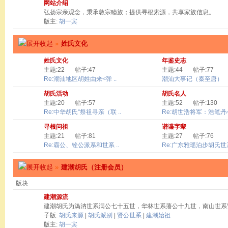
网站介绍
弘扬宗亲观念，秉承敦宗睦族；提供寻根索源，共享家族信息。
版主:
胡一宾
»
姓氏文化
姓氏文化
年鉴史志
主题:22
帖子:47
主题:44
帖子:77
Re:潮汕地区胡姓由来<弹 ..
潮汕大事记（秦至唐）
胡氏活动
胡氏名人
主题:20
帖子:57
主题:52
帖子:130
Re:中华胡氏“祭祖寻亲（联 ..
Re:胡世浩将军：浩笔丹心 
寻根问祖
谱谍字辈
主题:21
帖子:81
主题:27
帖子:76
Re:霸公、铨公派系和世系 ..
Re:广东雅瑶泊步胡氏世系
»
建潮胡氏（注册会员）
版块
建潮源流
建潮胡氏为溈汭世系满公七十五世，华林世系藩公十九世，南山世系
子版:
胡氏来源
|
胡氏派别
|
贤公世系
|
建潮始祖
版主:
胡一宾