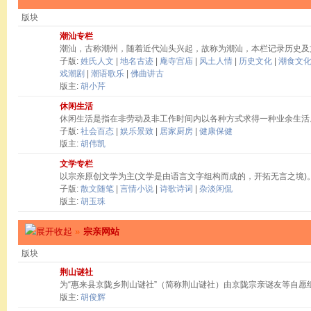
版块
潮汕专栏
潮汕，古称潮州，随着近代汕头兴起，故称为潮汕，本栏记录历史及
子版:
姓氏人文
|
地名古迹
|
庵寺宫庙
|
风土人情
|
历史文化
|
潮食文
戏潮剧
|
潮语歌乐
|
佛曲讲古
版主:
胡小芹
休闲生活
休闲生活是指在非劳动及非工作时间内以各种方式求得一种业余生活
子版:
社会百态
|
娱乐景致
|
居家厨房
|
健康保健
版主:
胡伟凯
文学专栏
以宗亲原创文学为主(文学是由语言文字组构而成的，开拓无言之境)
子版:
散文随笔
|
言情小说
|
诗歌诗词
|
杂淡闲侃
版主:
胡玉珠
»
宗亲网站
版块
荆山谜社
为“惠来县京陇乡荆山谜社”（简称荆山谜社）由京陇宗亲谜友等自愿
版主:
胡俊辉