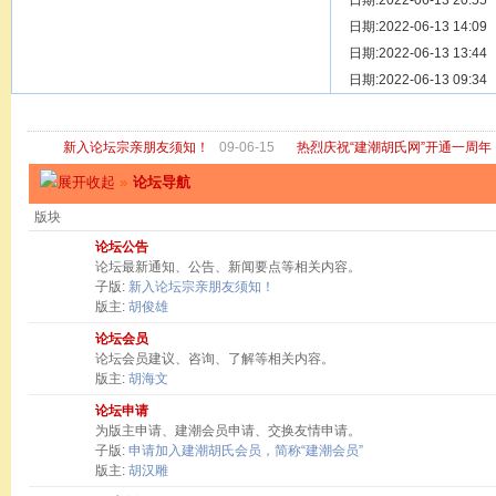
[ 宗亲新闻 ]
日期:2022-06-13 20:55
关于“金鸡落
[ 庙堂宗祠 ]
日期:2022-06-13 14:09
洽礼祖祠
[ 庙堂宗祠 ]
日期:2022-06-13 13:44
京华胡氏二
[ 庙堂宗祠 ]
日期:2022-06-13 09:34
祖祠、家庙
[ 论坛公告 ]
关于“建潮胡
新入论坛宗亲朋友须知！
09-06-15
热烈庆祝“建潮胡氏网”开通一周年
»
论坛导航
版块
论坛公告
论坛最新通知、公告、新闻要点等相关内容。
子版:
新入论坛宗亲朋友须知！
版主:
胡俊雄
论坛会员
论坛会员建议、咨询、了解等相关内容。
版主:
胡海文
论坛申请
为版主申请、建潮会员申请、交换友情申请。
子版:
申请加入建潮胡氏会员，简称“建潮会员”
版主:
胡汉雕