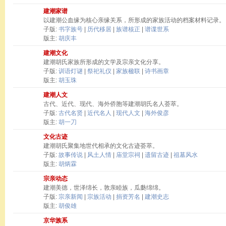
建潮家谱
以建潮公血缘为核心亲缘关系，所形成的家族活动的档案材料记录。
子版:
书字族号
|
历代移居
|
族谱核正
|
谱谍世系
版主:
胡庆丰
建潮文化
建潮胡氏家族所形成的文学及宗亲文化分享。
子版:
训语灯谜
|
祭祀礼仪
|
家族楹联
|
诗书画章
版主:
胡玉珠
建潮人文
古代、近代、现代、海外侨胞等建潮胡氏名人荟萃。
子版:
古代名贤
|
近代名人
|
现代人文
|
海外俊彦
版主:
胡一刀
文化古迹
建潮胡氏聚集地世代相承的文化古迹荟萃。
子版:
故事传说
|
风土人情
|
庙堂宗祠
|
遗留古迹
|
祖墓风水
版主:
胡炳霖
宗亲动态
建潮美德，世泽绵长，敦亲睦族，瓜瓞绵绵。
子版:
宗亲新闻
|
宗族活动
|
捐资芳名
|
建潮史志
版主:
胡俊雄
京华族系