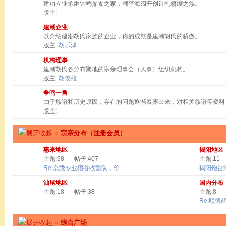
建功立业承继钟鸣鼎食之家；潮平海阔开创诗礼簪缨之族。
版主:
建潮企业
以介绍建潮胡氏家族的企业，你的成就是建潮胡氏的骄傲。
版主:
胡乐津
机构理事
建潮胡氏各分布聚地的宗亲理事会（人事）组织机构。
版主:
胡俊雄
争鸣一角
由于族谱和历史原因，存在的问题逐渐暴露出来，对相关族谱等资料
版主:
»
宗亲分布（注册会员）
惠来地区
揭阳地区
主题:98
帖子:407
主题:11
Re:京陇专业稻谷收割队，价 ..
揭阳炮台
汕尾地区
国内分布
主题:18
帖子:38
主题:8
Re:顺德
»
综合广场