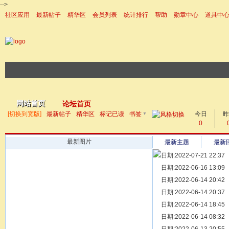
-->
社区应用
最新帖子
精华区
会员列表
统计排行
帮助
勋章中心
道具中
|帮助
网站首页
论坛首页
▼
[切换到宽版]
最新帖子
精华区
标记已读
书签
今日
帖子
昨
0
最新图片
最新主题
最新
日期:2022-07-21 22:37
[ 宗亲新闻 ]
日期:2022-06-16 13:09
同为宗亲，
[ 族谱知识 ]
日期:2022-06-14 20:42
漫话辈份
[ 族谱知识 ]
日期:2022-06-14 20:37
修族谱的用
[ 族谱知识 ]
日期:2022-06-14 18:45
一元等于多
[ 散文随笔 ]
日期:2022-06-14 08:32
写给远在天