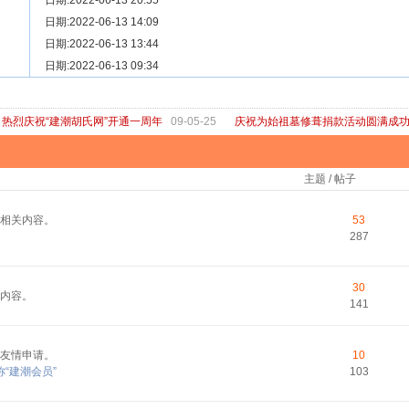
[ 宗亲新闻 ]
日期:2022-06-13 20:55
关于“金鸡落洋”祖坟复原修缮的倡议
[ 庙堂宗祠 ]
日期:2022-06-13 14:09
洽礼祖祠
[ 庙堂宗祠 ]
日期:2022-06-13 13:44
京华胡氏二世祖祠
[ 庙堂宗祠 ]
日期:2022-06-13 09:34
祖祠、家庙
[ 论坛公告 ]
关于“建潮胡氏网”恢复正常运行的通知
热烈庆祝“建潮胡氏网”开通一周年
09-05-25
庆祝为始祖墓修葺捐款活动圆满成
主题 / 帖子
相关内容。
53
287
30
内容。
141
友情申请。
10
“建潮会员”
103