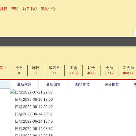
排行
帮助
勋章中心
道具中心
▼
搜 索
签
今日
昨日
帖子
最高日
主题
帖子
会员
新会员
0
0
77
1786
4808
1712
dee77
热搜：
最新主题
最新回复
精华推荐
评分推荐
日期:2022-07-21 22:37
[ 宗亲新闻 ]
日期:2022-06-16 13:09
同为宗亲，血脉相连——记陆丰碣石宗亲到祖家京陇居地探亲问
[ 族谱知识 ]
日期:2022-06-14 20:42
漫话辈份
[ 族谱知识 ]
日期:2022-06-14 20:37
修族谱的用字规范与说明
[ 族谱知识 ]
日期:2022-06-14 18:45
一元等于多少年？
[ 散文随笔 ]
日期:2022-06-14 08:32
写给远在天堂的父亲——胡棉创