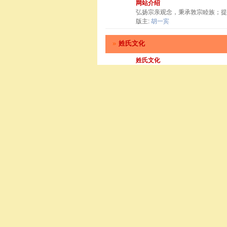
网站介绍
弘扬宗亲观念，秉承敦宗睦族；提
版主:
胡一宾
»
姓氏文化
姓氏文化
主题:22
帖子:47
Re:潮汕地区胡姓由来<弹 ..
胡氏活动
主题:20
帖子:57
Re:中华胡氏“祭祖寻亲（联 ..
寻根问祖
主题:21
帖子:81
Re:霸公、铨公派系和世系 ..
»
建潮胡氏（注册会员）
版块
建潮源流
建潮胡氏为溈汭世系满公七十五世
子版:
胡氏来源
|
胡氏派别
|
贤公世
版主:
胡一宾