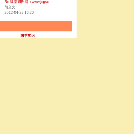
Re:建潮胡氏网（www.jcgsx ..
胡义文
2012-04-22 16:20
国学常识
主题:10
帖子:18
清明孝亲祭祖
胡氏文学
主题:2
帖子:9
宗亲有约
宗亲Q群
主题:0
帖子:0
“广东地区胡氏宗亲群”招 ..
最后发表
Re:建潮公一世祖墓、祠维修 ..
胡俊雄
2014-01-16 16:53