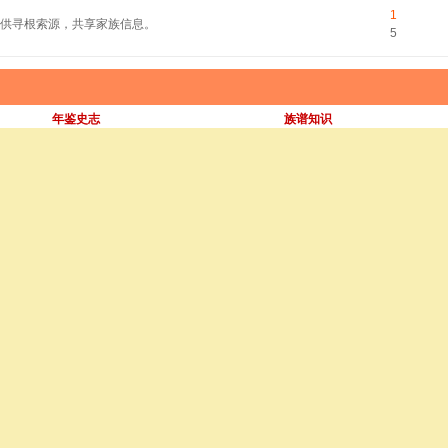
1
供寻根索源，共享家族信息。
5
年鉴史志
族谱知识
主题:44
帖子:77
主题:30
帖子:45
潮汕大事记（秦至唐）
漫话辈份
胡氏名人
胡氏古迹
主题:52
帖子:130
主题:2
帖子:5
Re:胡世浩将军：浩笔丹心 ..
Re:湖北仙桃胡氏大宗祠（建 ..
谱谍字辈
祖派世系
主题:27
帖子:76
主题:4
帖子:13
Re:广东雅瑶泊步胡氏世系源 ..
Re:阅“德瑗公世系”见解问 ..
主题 / 帖子
，华林世系藩公十九世，南山世系贤公十四世。
61
系
|
建潮始祖
175