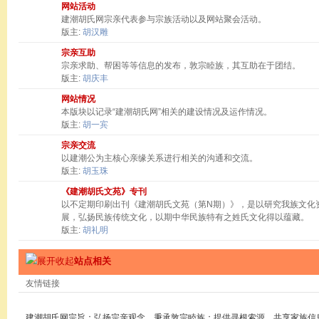
网站活动
建潮胡氏网宗亲代表参与宗族活动以及网站聚会活动。
版主:
胡汉雕
宗亲互助
宗亲求助、帮困等等信息的发布，敦宗睦族，其互助在于团结。
版主:
胡庆丰
网站情况
本版块以记录“建潮胡氏网”相关的建设情况及运作情况。
版主:
胡一宾
宗亲交流
以建潮公为主核心亲缘关系进行相关的沟通和交流。
版主:
胡玉珠
《建潮胡氏文苑》专刊
以不定期印刷出刊《建潮胡氏文苑（第N期）》，是以研究我族文化
展，弘扬民族传统文化，以期中华民族特有之姓氏文化得以蕴藏。
版主:
胡礼明
站点相关
友情链接
建潮胡氏网宗旨：弘扬宗亲观念，秉承敦宗睦族；提供寻根索源，共享家族信