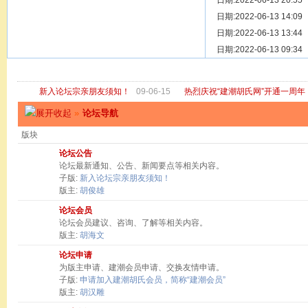
[ 宗亲新闻 ]
日期:2022-06-13 20:55
关于“金鸡落
[ 庙堂宗祠 ]
日期:2022-06-13 14:09
洽礼祖祠
[ 庙堂宗祠 ]
日期:2022-06-13 13:44
京华胡氏二
[ 庙堂宗祠 ]
日期:2022-06-13 09:34
祖祠、家庙
[ 论坛公告 ]
关于“建潮胡
新入论坛宗亲朋友须知！
09-06-15
热烈庆祝“建潮胡氏网”开通一周年
»
论坛导航
版块
论坛公告
论坛最新通知、公告、新闻要点等相关内容。
子版:
新入论坛宗亲朋友须知！
版主:
胡俊雄
论坛会员
论坛会员建议、咨询、了解等相关内容。
版主:
胡海文
论坛申请
为版主申请、建潮会员申请、交换友情申请。
子版:
申请加入建潮胡氏会员，简称“建潮会员”
版主:
胡汉雕