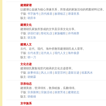
建潮家谱
以建潮公血缘为核心亲缘关系，所形成的家族活动的档案材料记录。
子版:
书字族号
|
历代移居
|
族谱核正
|
谱谍世系
版主:
胡庆丰
建潮文化
建潮胡氏家族所形成的文学及宗亲文化分享。
子版:
训语灯谜
|
祭祀礼仪
|
家族楹联
|
诗书画章
版主:
胡玉珠
建潮人文
古代、近代、现代、海外侨胞等建潮胡氏名人荟萃。
子版:
古代名贤
|
近代名人
|
现代人文
|
海外俊彦
版主:
胡一刀
文化古迹
建潮胡氏聚集地世代相承的文化古迹荟萃。
子版:
故事传说
|
风土人情
|
庙堂宗祠
|
遗留古迹
|
祖墓风水
版主:
胡炳霖
宗亲动态
建潮美德，世泽绵长，敦亲睦族，瓜瓞绵绵。
子版:
宗亲新闻
|
宗族活动
|
捐资芳名
|
建潮史志
版主:
胡俊雄
京华族系