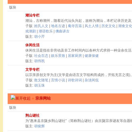
版块
潮汕专栏
潮汕，古称潮州，随着近代汕头兴起，故称为潮汕，本栏记录历史及
子版:
姓氏人文
|
地名古迹
|
庵寺宫庙
|
风土人情
|
历史文化
|
潮食文
戏潮剧
|
潮语歌乐
|
佛曲讲古
版主:
胡小芹
休闲生活
休闲生活是指在非劳动及非工作时间内以各种方式求得一种业余生活
子版:
社会百态
|
娱乐景致
|
居家厨房
|
健康保健
版主:
胡伟凯
文学专栏
以宗亲原创文学为主(文学是由语言文字组构而成的，开拓无言之境)
子版:
散文随笔
|
言情小说
|
诗歌诗词
|
杂淡闲侃
版主:
胡玉珠
»
宗亲网站
版块
荆山谜社
为“惠来县京陇乡荆山谜社”（简称荆山谜社）由京陇宗亲谜友等自愿
版主:
胡俊辉