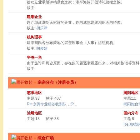
建功立业承继钟鸣鼎食之家；潮平海阔开创诗礼簪缨之族。
版主:
建潮企业
以介绍建潮胡氏家族的企业，你的成就是建潮胡氏的骄傲。
版主:
胡乐津
机构理事
建潮胡氏各分布聚地的宗亲理事会（人事）组织机构。
版主:
胡俊雄
争鸣一角
由于族谱和历史原因，存在的问题逐渐暴露出来，对相关族谱等资料
版主:
»
宗亲分布（注册会员）
惠来地区
揭阳地区
主题:98
帖子:407
主题:11
Re:京陇专业稻谷收割队，价 ..
揭阳炮台
汕尾地区
国内分布
主题:18
帖子:38
主题:8
Re:顺德
»
综合广场