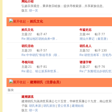
网站介绍
弘扬宗亲观念，秉承敦宗睦族；提供寻根索源，共享家族信息。
版主:
胡一宾
»
姓氏文化
姓氏文化
年鉴史志
主题:22
帖子:47
主题:44
帖子:77
Re:潮汕地区胡姓由来<弹 ..
潮汕大事记（秦至唐）
胡氏活动
胡氏名人
主题:20
帖子:57
主题:52
帖子:130
Re:中华胡氏“祭祖寻亲（联 ..
Re:胡世浩将军：浩笔丹心 
寻根问祖
谱谍字辈
主题:21
帖子:81
主题:27
帖子:76
Re:霸公、铨公派系和世系 ..
Re:广东雅瑶泊步胡氏世系
»
建潮胡氏（注册会员）
版块
建潮源流
建潮胡氏为溈汭世系满公七十五世，华林世系藩公十九世，南山世系
子版:
胡氏来源
|
胡氏派别
|
贤公世系
|
建潮始祖
版主:
胡一宾