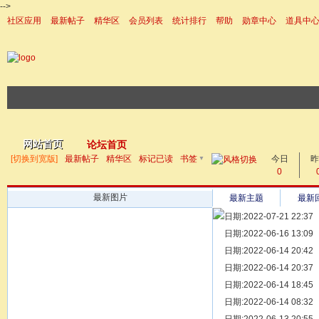
-->
社区应用
最新帖子
精华区
会员列表
统计排行
帮助
勋章中心
道具中
|帮助
网站首页
论坛首页
▼
[切换到宽版]
最新帖子
精华区
标记已读
书签
今日
帖子
昨
0
最新图片
最新主题
最新
日期:2022-07-21 22:37
[ 宗亲新闻 ]
日期:2022-06-16 13:09
同为宗亲，
[ 族谱知识 ]
日期:2022-06-14 20:42
漫话辈份
[ 族谱知识 ]
日期:2022-06-14 20:37
修族谱的用
[ 族谱知识 ]
日期:2022-06-14 18:45
一元等于多
[ 散文随笔 ]
日期:2022-06-14 08:32
写给远在天