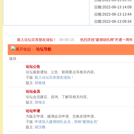
[ 宗亲新闻 ]
日期:2022-06-13 20:55
关于“金鸡落
[ 庙堂宗祠 ]
日期:2022-06-13 14:09
洽礼祖祠
[ 庙堂宗祠 ]
日期:2022-06-13 13:44
京华胡氏二
[ 庙堂宗祠 ]
日期:2022-06-13 09:34
祖祠、家庙
[ 论坛公告 ]
关于“建潮胡
新入论坛宗亲朋友须知！
09-06-15
热烈庆祝“建潮胡氏网”开通一周年
»
论坛导航
版块
论坛公告
论坛最新通知、公告、新闻要点等相关内容。
子版:
新入论坛宗亲朋友须知！
版主:
胡俊雄
论坛会员
论坛会员建议、咨询、了解等相关内容。
版主:
胡海文
论坛申请
为版主申请、建潮会员申请、交换友情申请。
子版:
申请加入建潮胡氏会员，简称“建潮会员”
版主:
胡汉雕