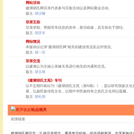
网站活动
建潮胡氏网宗亲代表参与宗族活动以及网站聚会活动。
版主:
胡汉雕
宗亲互助
宗亲求助、帮困等等信息的发布，敦宗睦族，其互助在于团结。
版主:
胡庆丰
网站情况
本版块以记录“建潮胡氏网”相关的建设情况及运作情况。
版主:
胡一宾
宗亲交流
以建潮公为主核心亲缘关系进行相关的沟通和交流。
版主:
胡玉珠
《建潮胡氏文苑》专刊
以不定期印刷出刊《建潮胡氏文苑（第N期）》，是以研究我族文化
展，弘扬民族传统文化，以期中华民族特有之姓氏文化得以蕴藏。
版主:
胡礼明
站点相关
友情链接
建潮胡氏网宗旨：弘扬宗亲观念，秉承敦宗睦族；提供寻根索源，共享家族信