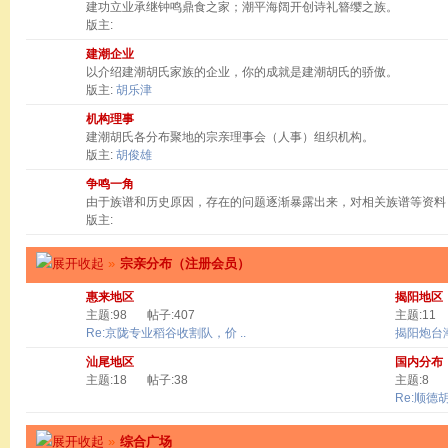
建功立业承继钟鸣鼎食之家；潮平海阔开创诗礼簪缨之族。
版主:
建潮企业
以介绍建潮胡氏家族的企业，你的成就是建潮胡氏的骄傲。
版主:
胡乐津
机构理事
建潮胡氏各分布聚地的宗亲理事会（人事）组织机构。
版主:
胡俊雄
争鸣一角
由于族谱和历史原因，存在的问题逐渐暴露出来，对相关族谱等资料
版主:
»
宗亲分布（注册会员）
惠来地区
揭阳地区
主题:98
帖子:407
主题:11
Re:京陇专业稻谷收割队，价 ..
揭阳炮台
汕尾地区
国内分布
主题:18
帖子:38
主题:8
Re:顺德
»
综合广场