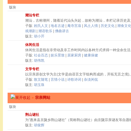
版块
潮汕专栏
潮汕，古称潮州，随着近代汕头兴起，故称为潮汕，本栏记录历史及
子版:
姓氏人文
|
地名古迹
|
庵寺宫庙
|
风土人情
|
历史文化
|
潮食文
戏潮剧
|
潮语歌乐
|
佛曲讲古
版主:
胡小芹
休闲生活
休闲生活是指在非劳动及非工作时间内以各种方式求得一种业余生活
子版:
社会百态
|
娱乐景致
|
居家厨房
|
健康保健
版主:
胡伟凯
文学专栏
以宗亲原创文学为主(文学是由语言文字组构而成的，开拓无言之境)
子版:
散文随笔
|
言情小说
|
诗歌诗词
|
杂淡闲侃
版主:
胡玉珠
»
宗亲网站
版块
荆山谜社
为“惠来县京陇乡荆山谜社”（简称荆山谜社）由京陇宗亲谜友等自愿
版主:
胡俊辉