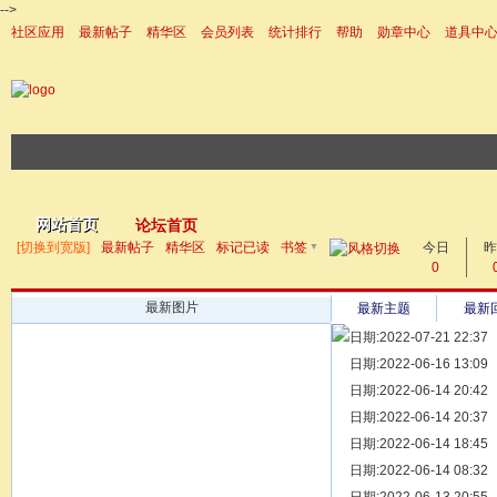
-->
社区应用
最新帖子
精华区
会员列表
统计排行
帮助
勋章中心
道具中
|帮助
网站首页
论坛首页
▼
[切换到宽版]
最新帖子
精华区
标记已读
书签
今日
帖子
昨
0
最新图片
最新主题
最新
日期:2022-07-21 22:37
[ 宗亲新闻 ]
日期:2022-06-16 13:09
同为宗亲，
[ 族谱知识 ]
日期:2022-06-14 20:42
漫话辈份
[ 族谱知识 ]
日期:2022-06-14 20:37
修族谱的用
[ 族谱知识 ]
日期:2022-06-14 18:45
一元等于多
[ 散文随笔 ]
日期:2022-06-14 08:32
写给远在天