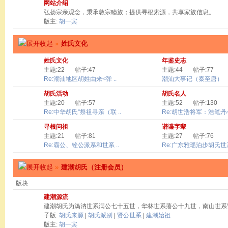
网站介绍
弘扬宗亲观念，秉承敦宗睦族；提供寻根索源，共享家族信息。
版主:
胡一宾
»
姓氏文化
姓氏文化
年鉴史志
主题:22
帖子:47
主题:44
帖子:77
Re:潮汕地区胡姓由来<弹 ..
潮汕大事记（秦至唐）
胡氏活动
胡氏名人
主题:20
帖子:57
主题:52
帖子:130
Re:中华胡氏“祭祖寻亲（联 ..
Re:胡世浩将军：浩笔丹心 
寻根问祖
谱谍字辈
主题:21
帖子:81
主题:27
帖子:76
Re:霸公、铨公派系和世系 ..
Re:广东雅瑶泊步胡氏世系
»
建潮胡氏（注册会员）
版块
建潮源流
建潮胡氏为溈汭世系满公七十五世，华林世系藩公十九世，南山世系
子版:
胡氏来源
|
胡氏派别
|
贤公世系
|
建潮始祖
版主:
胡一宾