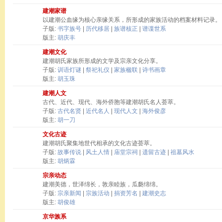
建潮家谱
以建潮公血缘为核心亲缘关系，所形成的家族活动的档案材料记录。
子版:
书字族号
|
历代移居
|
族谱核正
|
谱谍世系
版主:
胡庆丰
建潮文化
建潮胡氏家族所形成的文学及宗亲文化分享。
子版:
训语灯谜
|
祭祀礼仪
|
家族楹联
|
诗书画章
版主:
胡玉珠
建潮人文
古代、近代、现代、海外侨胞等建潮胡氏名人荟萃。
子版:
古代名贤
|
近代名人
|
现代人文
|
海外俊彦
版主:
胡一刀
文化古迹
建潮胡氏聚集地世代相承的文化古迹荟萃。
子版:
故事传说
|
风土人情
|
庙堂宗祠
|
遗留古迹
|
祖墓风水
版主:
胡炳霖
宗亲动态
建潮美德，世泽绵长，敦亲睦族，瓜瓞绵绵。
子版:
宗亲新闻
|
宗族活动
|
捐资芳名
|
建潮史志
版主:
胡俊雄
京华族系