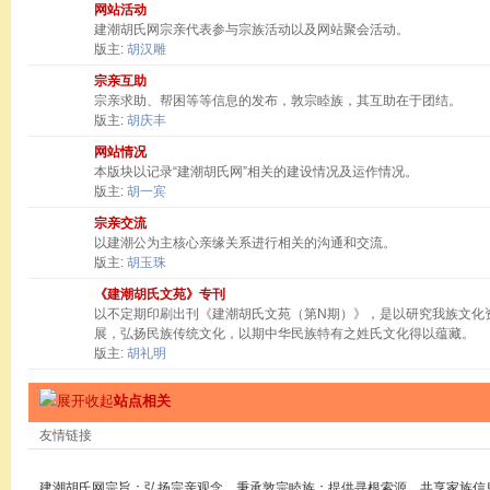
网站活动
建潮胡氏网宗亲代表参与宗族活动以及网站聚会活动。
版主:
胡汉雕
宗亲互助
宗亲求助、帮困等等信息的发布，敦宗睦族，其互助在于团结。
版主:
胡庆丰
网站情况
本版块以记录“建潮胡氏网”相关的建设情况及运作情况。
版主:
胡一宾
宗亲交流
以建潮公为主核心亲缘关系进行相关的沟通和交流。
版主:
胡玉珠
《建潮胡氏文苑》专刊
以不定期印刷出刊《建潮胡氏文苑（第N期）》，是以研究我族文化
展，弘扬民族传统文化，以期中华民族特有之姓氏文化得以蕴藏。
版主:
胡礼明
站点相关
友情链接
建潮胡氏网宗旨：弘扬宗亲观念，秉承敦宗睦族；提供寻根索源，共享家族信