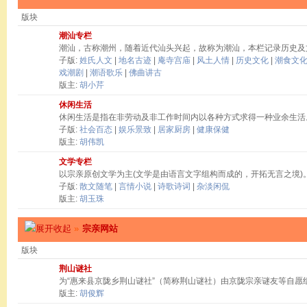
版块
潮汕专栏
潮汕，古称潮州，随着近代汕头兴起，故称为潮汕，本栏记录历史及
子版:
姓氏人文
|
地名古迹
|
庵寺宫庙
|
风土人情
|
历史文化
|
潮食文
戏潮剧
|
潮语歌乐
|
佛曲讲古
版主:
胡小芹
休闲生活
休闲生活是指在非劳动及非工作时间内以各种方式求得一种业余生活
子版:
社会百态
|
娱乐景致
|
居家厨房
|
健康保健
版主:
胡伟凯
文学专栏
以宗亲原创文学为主(文学是由语言文字组构而成的，开拓无言之境)
子版:
散文随笔
|
言情小说
|
诗歌诗词
|
杂淡闲侃
版主:
胡玉珠
»
宗亲网站
版块
荆山谜社
为“惠来县京陇乡荆山谜社”（简称荆山谜社）由京陇宗亲谜友等自愿
版主:
胡俊辉