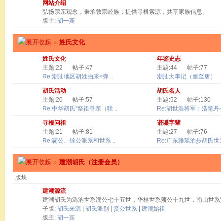
网站介绍
弘扬宗亲观念，秉承敦宗睦族；提供寻根索源，共享家族信息。
版主:
胡一宾
»
姓氏文化
姓氏文化
年鉴史志
主题:22
帖子:47
主题:44
帖子:77
Re:潮汕地区胡姓由来<弹 ..
潮汕大事记（秦至唐）
胡氏活动
胡氏名人
主题:20
帖子:57
主题:52
帖子:130
Re:中华胡氏“祭祖寻亲（联 ..
Re:胡世浩将军：浩笔丹心 
寻根问祖
谱谍字辈
主题:21
帖子:81
主题:27
帖子:76
Re:霸公、铨公派系和世系 ..
Re:广东雅瑶泊步胡氏世系
»
建潮胡氏（注册会员）
版块
建潮源流
建潮胡氏为溈汭世系满公七十五世，华林世系藩公十九世，南山世系
子版:
胡氏来源
|
胡氏派别
|
贤公世系
|
建潮始祖
版主:
胡一宾