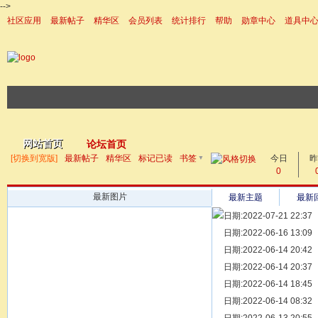
-->
社区应用
最新帖子
精华区
会员列表
统计排行
帮助
勋章中心
道具中
|帮助
网站首页
论坛首页
▼
[切换到宽版]
最新帖子
精华区
标记已读
书签
今日
帖子
昨
0
最新图片
最新主题
最新
日期:2022-07-21 22:37
[ 宗亲新闻 ]
日期:2022-06-16 13:09
同为宗亲，
[ 族谱知识 ]
日期:2022-06-14 20:42
漫话辈份
[ 族谱知识 ]
日期:2022-06-14 20:37
修族谱的用
[ 族谱知识 ]
日期:2022-06-14 18:45
一元等于多
[ 散文随笔 ]
日期:2022-06-14 08:32
写给远在天