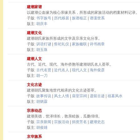
建潮家谱
以建潮公血缘为核心亲缘关系，所形成的家族活动的档案材料记录。
子版:
书字族号
|
历代移居
|
族谱核正
|
谱谍世系
版主:
胡庆丰
建潮文化
建潮胡氏家族所形成的文学及宗亲文化分享。
子版:
训语灯谜
|
祭祀礼仪
|
家族楹联
|
诗书画章
版主:
胡玉珠
建潮人文
古代、近代、现代、海外侨胞等建潮胡氏名人荟萃。
子版:
古代名贤
|
近代名人
|
现代人文
|
海外俊彦
版主:
胡一刀
文化古迹
建潮胡氏聚集地世代相承的文化古迹荟萃。
子版:
故事传说
|
风土人情
|
庙堂宗祠
|
遗留古迹
|
祖墓风水
版主:
胡炳霖
宗亲动态
建潮美德，世泽绵长，敦亲睦族，瓜瓞绵绵。
子版:
宗亲新闻
|
宗族活动
|
捐资芳名
|
建潮史志
版主:
胡俊雄
京华族系