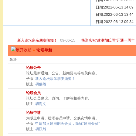
[ 宗亲新闻 ]
日期:2022-06-13 20:55
关于“金鸡落
[ 庙堂宗祠 ]
日期:2022-06-13 14:09
洽礼祖祠
[ 庙堂宗祠 ]
日期:2022-06-13 13:44
京华胡氏二
[ 庙堂宗祠 ]
日期:2022-06-13 09:34
祖祠、家庙
[ 论坛公告 ]
关于“建潮胡
新入论坛宗亲朋友须知！
09-06-15
热烈庆祝“建潮胡氏网”开通一周年
»
论坛导航
版块
论坛公告
论坛最新通知、公告、新闻要点等相关内容。
子版:
新入论坛宗亲朋友须知！
版主:
胡俊雄
论坛会员
论坛会员建议、咨询、了解等相关内容。
版主:
胡海文
论坛申请
为版主申请、建潮会员申请、交换友情申请。
子版:
申请加入建潮胡氏会员，简称“建潮会员”
版主:
胡汉雕