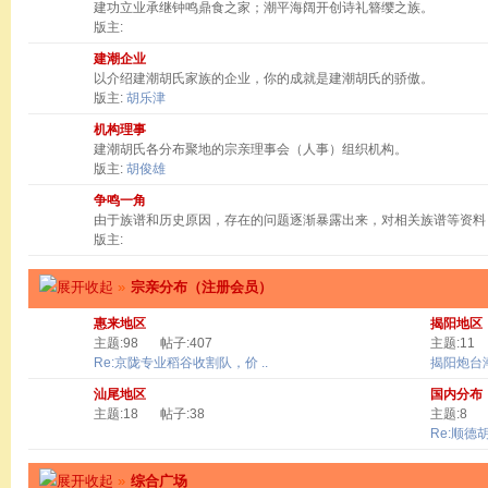
建功立业承继钟鸣鼎食之家；潮平海阔开创诗礼簪缨之族。
版主:
建潮企业
以介绍建潮胡氏家族的企业，你的成就是建潮胡氏的骄傲。
版主:
胡乐津
机构理事
建潮胡氏各分布聚地的宗亲理事会（人事）组织机构。
版主:
胡俊雄
争鸣一角
由于族谱和历史原因，存在的问题逐渐暴露出来，对相关族谱等资料
版主:
»
宗亲分布（注册会员）
惠来地区
揭阳地区
主题:98
帖子:407
主题:11
Re:京陇专业稻谷收割队，价 ..
揭阳炮台
汕尾地区
国内分布
主题:18
帖子:38
主题:8
Re:顺德
»
综合广场