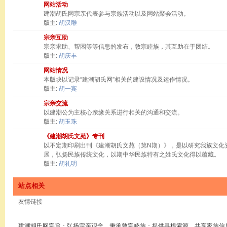
网站活动
建潮胡氏网宗亲代表参与宗族活动以及网站聚会活动。
版主:
胡汉雕
宗亲互助
宗亲求助、帮困等等信息的发布，敦宗睦族，其互助在于团结。
版主:
胡庆丰
网站情况
本版块以记录“建潮胡氏网”相关的建设情况及运作情况。
版主:
胡一宾
宗亲交流
以建潮公为主核心亲缘关系进行相关的沟通和交流。
版主:
胡玉珠
《建潮胡氏文苑》专刊
以不定期印刷出刊《建潮胡氏文苑（第N期）》，是以研究我族文化
展，弘扬民族传统文化，以期中华民族特有之姓氏文化得以蕴藏。
版主:
胡礼明
站点相关
友情链接
建潮胡氏网宗旨：弘扬宗亲观念，秉承敦宗睦族；提供寻根索源，共享家族信