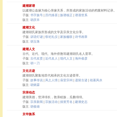
建潮家谱
以建潮公血缘为核心亲缘关系，所形成的家族活动的档案材料记录。
子版:
书字族号
|
历代移居
|
族谱核正
|
谱谍世系
版主:
胡庆丰
建潮文化
建潮胡氏家族所形成的文学及宗亲文化分享。
子版:
训语灯谜
|
祭祀礼仪
|
家族楹联
|
诗书画章
版主:
胡玉珠
建潮人文
古代、近代、现代、海外侨胞等建潮胡氏名人荟萃。
子版:
古代名贤
|
近代名人
|
现代人文
|
海外俊彦
版主:
胡一刀
文化古迹
建潮胡氏聚集地世代相承的文化古迹荟萃。
子版:
故事传说
|
风土人情
|
庙堂宗祠
|
遗留古迹
|
祖墓风水
版主:
胡炳霖
宗亲动态
建潮美德，世泽绵长，敦亲睦族，瓜瓞绵绵。
子版:
宗亲新闻
|
宗族活动
|
捐资芳名
|
建潮史志
版主:
胡俊雄
京华族系