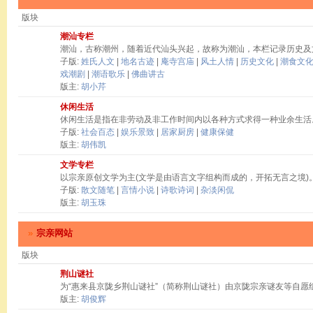
版块
潮汕专栏
潮汕，古称潮州，随着近代汕头兴起，故称为潮汕，本栏记录历史及
子版:
姓氏人文
|
地名古迹
|
庵寺宫庙
|
风土人情
|
历史文化
|
潮食文
戏潮剧
|
潮语歌乐
|
佛曲讲古
版主:
胡小芹
休闲生活
休闲生活是指在非劳动及非工作时间内以各种方式求得一种业余生活
子版:
社会百态
|
娱乐景致
|
居家厨房
|
健康保健
版主:
胡伟凯
文学专栏
以宗亲原创文学为主(文学是由语言文字组构而成的，开拓无言之境)
子版:
散文随笔
|
言情小说
|
诗歌诗词
|
杂淡闲侃
版主:
胡玉珠
»
宗亲网站
版块
荆山谜社
为“惠来县京陇乡荆山谜社”（简称荆山谜社）由京陇宗亲谜友等自愿
版主:
胡俊辉