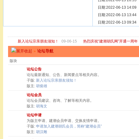
[ 宗亲新闻 ]
日期:2022-06-13 20:55
关于“金鸡落
[ 庙堂宗祠 ]
日期:2022-06-13 14:09
洽礼祖祠
[ 庙堂宗祠 ]
日期:2022-06-13 13:44
京华胡氏二
[ 庙堂宗祠 ]
日期:2022-06-13 09:34
祖祠、家庙
[ 论坛公告 ]
关于“建潮胡
新入论坛宗亲朋友须知！
09-06-15
热烈庆祝“建潮胡氏网”开通一周年
»
论坛导航
版块
论坛公告
论坛最新通知、公告、新闻要点等相关内容。
子版:
新入论坛宗亲朋友须知！
版主:
胡俊雄
论坛会员
论坛会员建议、咨询、了解等相关内容。
版主:
胡海文
论坛申请
为版主申请、建潮会员申请、交换友情申请。
子版:
申请加入建潮胡氏会员，简称“建潮会员”
版主:
胡汉雕