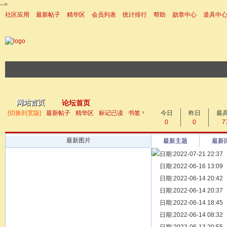
-->
社区应用
最新帖子
精华区
会员列表
统计排行
帮助
勋章中心
道具中
|帮助
网站首页
论坛首页
▼
[切换到宽版]
最新帖子
精华区
标记已读
书签
今日
昨日
帖子
最
0
0
7
最新图片
最新主题
最新
日期:2022-07-21 22:37
[ 宗亲新闻 ]
日期:2022-06-16 13:09
同为宗亲，
[ 族谱知识 ]
日期:2022-06-14 20:42
漫话辈份
[ 族谱知识 ]
日期:2022-06-14 20:37
修族谱的用
[ 族谱知识 ]
日期:2022-06-14 18:45
一元等于多
[ 散文随笔 ]
日期:2022-06-14 08:32
写给远在天