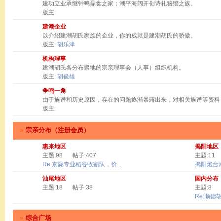
建功立业承继钟鸣鼎食之家；潮平海阔开创诗礼簪缨之族。
版主:
建潮企业
以介绍建潮胡氏家族的企业，你的成就是建潮胡氏的骄傲。
版主:
胡乐津
机构理事
建潮胡氏各分布聚地的宗亲理事会（人事）组织机构。
版主:
胡俊雄
争鸣一角
由于族谱和历史原因，存在的问题逐渐暴露出来，对相关族谱等资料
版主:
»
宗亲分布（注册会员）
惠来地区
揭阳地区
主题:98
帖子:407
主题:11
Re:京陇专业稻谷收割队，价 ..
揭阳炮台
汕尾地区
国内分布
主题:18
帖子:38
主题:8
Re:顺德
»
综合广场