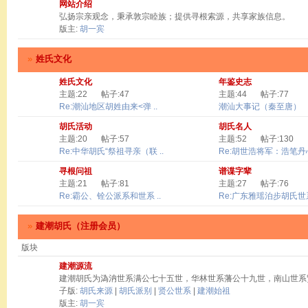
网站介绍
弘扬宗亲观念，秉承敦宗睦族；提供寻根索源，共享家族信息。
版主:
胡一宾
»
姓氏文化
姓氏文化
年鉴史志
主题:22
帖子:47
主题:44
帖子:77
Re:潮汕地区胡姓由来<弹 ..
潮汕大事记（秦至唐）
胡氏活动
胡氏名人
主题:20
帖子:57
主题:52
帖子:130
Re:中华胡氏“祭祖寻亲（联 ..
Re:胡世浩将军：浩笔丹心 
寻根问祖
谱谍字辈
主题:21
帖子:81
主题:27
帖子:76
Re:霸公、铨公派系和世系 ..
Re:广东雅瑶泊步胡氏世系
»
建潮胡氏（注册会员）
版块
建潮源流
建潮胡氏为溈汭世系满公七十五世，华林世系藩公十九世，南山世系
子版:
胡氏来源
|
胡氏派别
|
贤公世系
|
建潮始祖
版主:
胡一宾