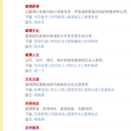
建潮家谱
以建潮公血缘为核心亲缘关系，所形成的家族活动的档案材料记录。
子版:
书字族号
|
历代移居
|
族谱核正
|
谱谍世系
版主:
胡庆丰
建潮文化
建潮胡氏家族所形成的文学及宗亲文化分享。
子版:
训语灯谜
|
祭祀礼仪
|
家族楹联
|
诗书画章
版主:
胡玉珠
建潮人文
古代、近代、现代、海外侨胞等建潮胡氏名人荟萃。
子版:
古代名贤
|
近代名人
|
现代人文
|
海外俊彦
版主:
胡一刀
文化古迹
建潮胡氏聚集地世代相承的文化古迹荟萃。
子版:
故事传说
|
风土人情
|
庙堂宗祠
|
遗留古迹
|
祖墓风水
版主:
胡炳霖
宗亲动态
建潮美德，世泽绵长，敦亲睦族，瓜瓞绵绵。
子版:
宗亲新闻
|
宗族活动
|
捐资芳名
|
建潮史志
版主:
胡俊雄
京华族系