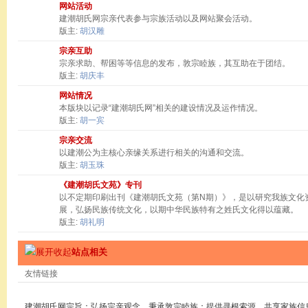
网站活动
建潮胡氏网宗亲代表参与宗族活动以及网站聚会活动。
版主:
胡汉雕
宗亲互助
宗亲求助、帮困等等信息的发布，敦宗睦族，其互助在于团结。
版主:
胡庆丰
网站情况
本版块以记录“建潮胡氏网”相关的建设情况及运作情况。
版主:
胡一宾
宗亲交流
以建潮公为主核心亲缘关系进行相关的沟通和交流。
版主:
胡玉珠
《建潮胡氏文苑》专刊
以不定期印刷出刊《建潮胡氏文苑（第N期）》，是以研究我族文化
展，弘扬民族传统文化，以期中华民族特有之姓氏文化得以蕴藏。
版主:
胡礼明
站点相关
友情链接
建潮胡氏网宗旨：弘扬宗亲观念，秉承敦宗睦族；提供寻根索源，共享家族信