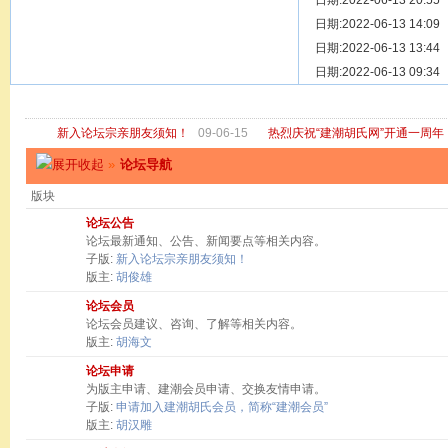
[ 宗亲新闻 ]
日期:2022-06-13 20:55
关于“金鸡落
[ 庙堂宗祠 ]
日期:2022-06-13 14:09
洽礼祖祠
[ 庙堂宗祠 ]
日期:2022-06-13 13:44
京华胡氏二
[ 庙堂宗祠 ]
日期:2022-06-13 09:34
祖祠、家庙
[ 论坛公告 ]
关于“建潮胡
新入论坛宗亲朋友须知！
09-06-15
热烈庆祝“建潮胡氏网”开通一周年
»
论坛导航
版块
论坛公告
论坛最新通知、公告、新闻要点等相关内容。
子版:
新入论坛宗亲朋友须知！
版主:
胡俊雄
论坛会员
论坛会员建议、咨询、了解等相关内容。
版主:
胡海文
论坛申请
为版主申请、建潮会员申请、交换友情申请。
子版:
申请加入建潮胡氏会员，简称“建潮会员”
版主:
胡汉雕