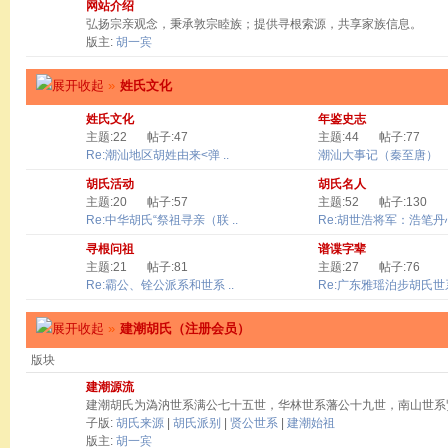
网站介绍
弘扬宗亲观念，秉承敦宗睦族；提供寻根索源，共享家族信息。
版主:
胡一宾
»
姓氏文化
姓氏文化
年鉴史志
主题:22
帖子:47
主题:44
帖子:77
Re:潮汕地区胡姓由来<弹 ..
潮汕大事记（秦至唐）
胡氏活动
胡氏名人
主题:20
帖子:57
主题:52
帖子:130
Re:中华胡氏“祭祖寻亲（联 ..
Re:胡世浩将军：浩笔丹心 
寻根问祖
谱谍字辈
主题:21
帖子:81
主题:27
帖子:76
Re:霸公、铨公派系和世系 ..
Re:广东雅瑶泊步胡氏世系
»
建潮胡氏（注册会员）
版块
建潮源流
建潮胡氏为溈汭世系满公七十五世，华林世系藩公十九世，南山世系
子版:
胡氏来源
|
胡氏派别
|
贤公世系
|
建潮始祖
版主:
胡一宾