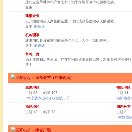
建功立业承继钟鸣鼎食之家；潮平海阔开创诗礼簪缨之族。
版主:
建潮企业
以介绍建潮胡氏家族的企业，你的成就是建潮胡氏的骄傲。
版主:
胡乐津
机构理事
建潮胡氏各分布聚地的宗亲理事会（人事）组织机构。
版主:
胡俊雄
争鸣一角
由于族谱和历史原因，存在的问题逐渐暴露出来，对相关族谱等资料
版主:
»
宗亲分布（注册会员）
惠来地区
揭阳地区
主题:98
帖子:407
主题:11
Re:京陇专业稻谷收割队，价 ..
揭阳炮台
汕尾地区
国内分布
主题:18
帖子:38
主题:8
Re:顺德
»
综合广场