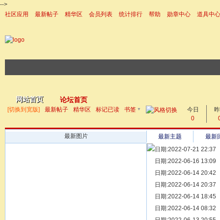
-->
社区应用
最新帖子
精华区
会员列表
统计排行
帮助
勋章中心
道具中
|帮助
网站首页
论坛首页
▼
[切换到宽版]
最新帖子
精华区
标记已读
书签
今日
帖子
昨
0
最新图片
最新主题
最新
日期:2022-07-21 22:37
[ 宗亲新闻 ]
日期:2022-06-16 13:09
同为宗亲，
[ 族谱知识 ]
日期:2022-06-14 20:42
漫话辈份
[ 族谱知识 ]
日期:2022-06-14 20:37
修族谱的用
[ 族谱知识 ]
日期:2022-06-14 18:45
一元等于多
[ 散文随笔 ]
日期:2022-06-14 08:32
写给远在天