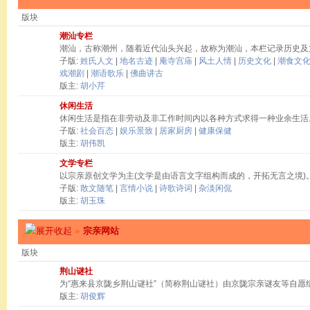
版块
潮汕专栏
潮汕，古称潮州，随着近代汕头兴起，故称为潮汕，本栏记录历史及
子版:
姓氏人文
|
地名古迹
|
庵寺宫庙
|
风土人情
|
历史文化
|
潮食文
戏潮剧
|
潮语歌乐
|
佛曲讲古
版主:
胡小芹
休闲生活
休闲生活是指在非劳动及非工作时间内以各种方式求得一种业余生活
子版:
社会百态
|
娱乐景致
|
居家厨房
|
健康保健
版主:
胡伟凯
文学专栏
以宗亲原创文学为主(文学是由语言文字组构而成的，开拓无言之境)
子版:
散文随笔
|
言情小说
|
诗歌诗词
|
杂淡闲侃
版主:
胡玉珠
»
宗亲网站
版块
荆山谜社
为“惠来县京陇乡荆山谜社”（简称荆山谜社）由京陇宗亲谜友等自愿
版主:
胡俊辉