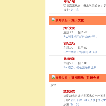
网站介绍
弘扬宗亲观念，秉承敦宗睦族；提
版主:
胡一宾
»
姓氏文化
姓氏文化
主题:22
帖子:47
Re:潮汕地区胡姓由来<弹 ..
胡氏活动
主题:20
帖子:57
Re:中华胡氏“祭祖寻亲（联 ..
寻根问祖
主题:21
帖子:81
Re:霸公、铨公派系和世系 ..
»
建潮胡氏（注册会员）
版块
建潮源流
建潮胡氏为溈汭世系满公七十五世
子版:
胡氏来源
|
胡氏派别
|
贤公世
版主:
胡一宾