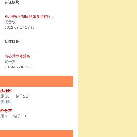
认证版块
Re:潮安县胡氏兄弟食品有限 ..
胡贵钦
2012-08-17 15:35
认证版块
胡公满寿考辨析
胡一宾
2014-07-08 22:13
汕头地区
题:26
帖子:72
京陇地理
海外分布
题:9
帖子:10