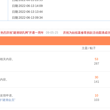
[ 宗亲新闻 ]
日期:2022-06-13 20:55
关于“金鸡落洋”祖坟复原修缮的倡议
[ 庙堂宗祠 ]
日期:2022-06-13 14:09
洽礼祖祠
[ 庙堂宗祠 ]
日期:2022-06-13 13:44
京华胡氏二世祖祠
[ 庙堂宗祠 ]
日期:2022-06-13 09:34
祖祠、家庙
[ 论坛公告 ]
关于“建潮胡氏网”恢复正常运行的通知
热烈庆祝“建潮胡氏网”开通一周年
09-05-25
庆祝为始祖墓修葺捐款活动圆满成
主题 / 帖子
相关内容。
53
287
30
内容。
141
友情申请。
10
“建潮会员”
103