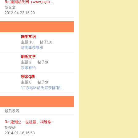
Re:建潮胡氏网（www.jcgsx ..
胡义文
2012-04-22 16:20
国学常识
主题:10
帖子:18
清明孝亲祭祖
胡氏文学
主题:2
帖子:9
宗亲有约
宗亲Q群
主题:0
帖子:0
“广东地区胡氏宗亲群”招 ..
最后发表
Re:建潮公一世祖墓、祠维修 ..
胡俊雄
2014-01-16 16:53