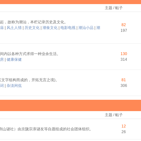
主题 / 帖子
起，故称为潮汕，本栏记录历史及文化。
82
庙
|
风土人情
|
历史文化
|
潮食文化
|
电影电视
|
潮汕小品
|
潮
197
间内以各种方式求得一种业余生活。
130
房
|
健康保健
314
言文字组构而成的，开拓无言之境)。
81
词
|
杂淡闲侃
306
主题 / 帖子
12
称荆山谜社）由京陇宗亲谜友等自愿组成的社会团体组织。
26