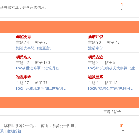
1
供寻根索源，共享家族信息。
5
年鉴史志
族谱知识
主题:44
帖子:77
主题:30
帖子:45
潮汕大事记（秦至唐）
漫话辈份
胡氏名人
胡氏古迹
主题:52
帖子:130
主题:2
帖子:5
Re:胡世浩将军：浩笔丹心 ..
Re:湖北仙桃胡氏大宗祠（建 ..
谱谍字辈
祖派世系
主题:27
帖子:76
主题:4
帖子:13
Re:广东雅瑶泊步胡氏世系源 ..
Re:阅“德瑗公世系”见解问 ..
主题 / 帖子
，华林世系藩公十九世，南山世系贤公十四世。
61
系
|
建潮始祖
175