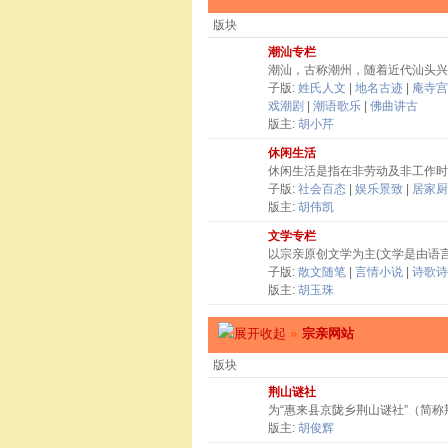
版块
潮汕专栏
潮汕，古称潮州，随着近代汕头兴
子版:
姓氏人文
|
地名古迹
|
庵寺宫
戏潮剧
|
潮语歌乐
|
佛曲讲古
版主:
胡小芹
休闲生活
休闲生活是指在非劳动及非工作时
子版:
社会百态
|
娱乐景致
|
居家厨
版主:
胡伟凯
文学专栏
以宗亲原创文学为主(文学是由语
子版:
散文随笔
|
言情小说
|
诗歌诗
版主:
胡玉珠
»
宗亲网站
版块
荆山谜社
为“惠来县京陇乡荆山谜社”（简
版主:
胡俊辉