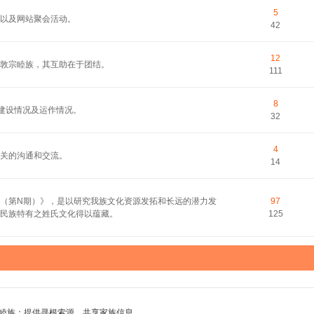
5
以及网站聚会活动。
42
12
敦宗睦族，其互助在于团结。
111
8
的建设情况及运作情况。
32
4
关的沟通和交流。
14
（第N期）》，是以研究我族文化资源发拓和长远的潜力发
97
民族特有之姓氏文化得以蕴藏。
125
睦族；提供寻根索源，共享家族信息。