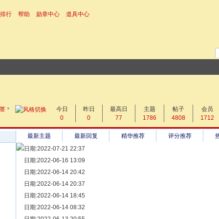
排行
帮助
勋章中心
道具中心
▼
搜 索
签
今日
帖子
昨日
最高日
主题
帖子
会员
0
0
77
1786
4808
1712
热搜：
最新主题
最新回复
精华推荐
评分推荐
日期:2022-07-21 22:37
[ 宗亲新闻 ]
日期:2022-06-16 13:09
同为宗亲，血脉相连——记陆丰碣石宗亲到祖家京陇居地探亲问
[ 族谱知识 ]
日期:2022-06-14 20:42
漫话辈份
[ 族谱知识 ]
日期:2022-06-14 20:37
修族谱的用字规范与说明
[ 族谱知识 ]
日期:2022-06-14 18:45
一元等于多少年？
[ 散文随笔 ]
日期:2022-06-14 08:32
写给远在天堂的父亲——胡棉创