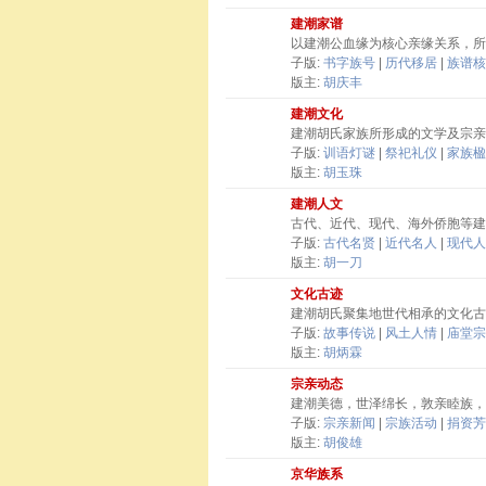
建潮家谱
以建潮公血缘为核心亲缘关系，所
子版:
书字族号
|
历代移居
|
族谱核
版主:
胡庆丰
建潮文化
建潮胡氏家族所形成的文学及宗亲
子版:
训语灯谜
|
祭祀礼仪
|
家族楹
版主:
胡玉珠
建潮人文
古代、近代、现代、海外侨胞等建
子版:
古代名贤
|
近代名人
|
现代人
版主:
胡一刀
文化古迹
建潮胡氏聚集地世代相承的文化古
子版:
故事传说
|
风土人情
|
庙堂宗
版主:
胡炳霖
宗亲动态
建潮美德，世泽绵长，敦亲睦族，
子版:
宗亲新闻
|
宗族活动
|
捐资芳
版主:
胡俊雄
京华族系