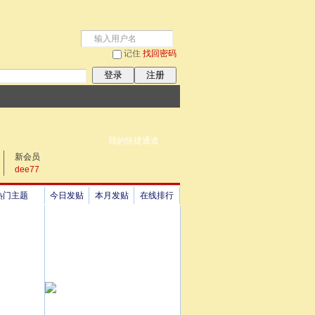
记住
找回密码
登录
注册
我的快捷通道
新会员
dee77
热门主题
今日发贴
本月发贴
在线排行
祖