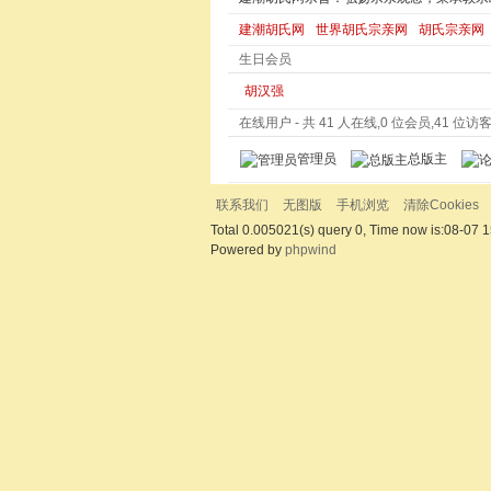
建潮胡氏网
世界胡氏宗亲网
胡氏宗亲网
生日会员
胡汉强
在线用户
- 共 41 人在线,0 位会员,41 位访客,
管理员
总版主
联系我们
无图版
手机浏览
清除Cookies
Total 0.005021(s) query 0, Time now is:08-07 1
Powered by
phpwind