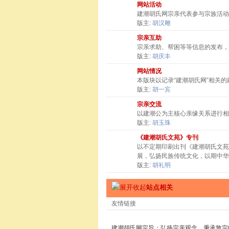
网站活动
建潮胡氏网宗亲代表参与宗族活动
版主:
胡汉雕
宗亲互助
宗亲求助、帮困等等信息的发布，
版主:
胡庆丰
网站情况
本版块以记录“建潮胡氏网”相关
版主:
胡一宾
宗亲交流
以建潮公为主核心亲缘关系进行相
版主:
胡玉珠
《建潮胡氏文苑》专刊
以不定期印刷出刊《建潮胡氏文苑
展，弘扬民族传统文化，以期中华
版主:
胡礼明
站点相关
友情链接
建潮胡氏网宗旨：弘扬宗亲观念，秉承敦宗