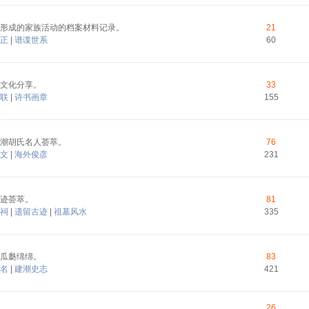
形成的家族活动的档案材料记录。
21
正
|
谱谍世系
60
文化分享。
33
联
|
诗书画章
155
潮胡氏名人荟萃。
76
文
|
海外俊彦
231
迹荟萃。
81
祠
|
遗留古迹
|
祖墓风水
335
瓜瓞绵绵。
83
名
|
建潮史志
421
26