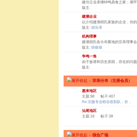
建功立业承继钟鸣鼎食之家；潮
版主:
建潮企业
以介绍建潮胡氏家族的企业，你
版主:
胡乐津
机构理事
建潮胡氏各分布聚地的宗亲理事会
版主:
胡俊雄
争鸣一角
由于族谱和历史原因，存在的问题
版主:
»
宗亲分布（注册会员）
惠来地区
主题:98
帖子:407
Re:京陇专业稻谷收割队，价 ..
汕尾地区
主题:18
帖子:38
»
综合广场