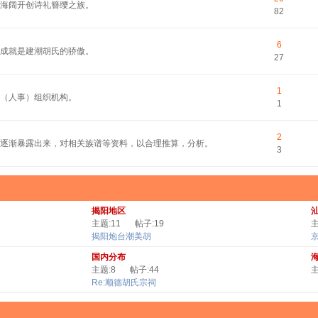
平海阔开创诗礼簪缨之族。
82
6
的成就是建潮胡氏的骄傲。
27
1
（人事）组织机构。
1
2
逐渐暴露出来，对相关族谱等资料，以合理推算，分析。
3
揭阳地区
主题:11
帖子:19
主
揭阳炮台潮美胡
国内分布
主题:8
帖子:44
主
Re:顺德胡氏宗祠