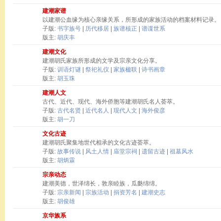
建潮家谱
以建潮公血缘为核心亲缘关系，所形成的家族活动的档案材料记录。
子版:
书字族号
|
历代移居
|
族谱核正
|
谱谍世系
版主:
胡庆丰
建潮文化
建潮胡氏家族所形成的文学及宗亲文化分享。
子版:
训语灯谜
|
祭祀礼仪
|
家族楹联
|
诗书画章
版主:
胡玉珠
建潮人文
古代、近代、现代、海外侨胞等建潮胡氏名人荟萃。
子版:
古代名贤
|
近代名人
|
现代人文
|
海外俊彦
版主:
胡一刀
文化古迹
建潮胡氏聚集地世代相承的文化古迹荟萃。
子版:
故事传说
|
风土人情
|
庙堂宗祠
|
遗留古迹
|
祖墓风水
版主:
胡炳霖
宗亲动态
建潮美德，世泽绵长，敦亲睦族，瓜瓞绵绵。
子版:
宗亲新闻
|
宗族活动
|
捐资芳名
|
建潮史志
版主:
胡俊雄
京华族系