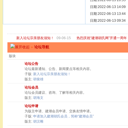
[ 宗亲新闻 ]
日期:2022-06-13 20:55
关于“金鸡落
[ 庙堂宗祠 ]
日期:2022-06-13 14:09
洽礼祖祠
[ 庙堂宗祠 ]
日期:2022-06-13 13:44
京华胡氏二
[ 庙堂宗祠 ]
日期:2022-06-13 09:34
祖祠、家庙
[ 论坛公告 ]
关于“建潮胡
新入论坛宗亲朋友须知！
09-06-15
热烈庆祝“建潮胡氏网”开通一周年
»
论坛导航
版块
论坛公告
论坛最新通知、公告、新闻要点等相关内容。
子版:
新入论坛宗亲朋友须知！
版主:
胡俊雄
论坛会员
论坛会员建议、咨询、了解等相关内容。
版主:
胡海文
论坛申请
为版主申请、建潮会员申请、交换友情申请。
子版:
申请加入建潮胡氏会员，简称“建潮会员”
版主:
胡汉雕