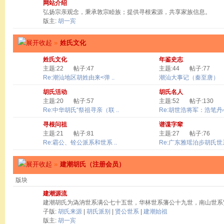
网站介绍
弘扬宗亲观念，秉承敦宗睦族；提供寻根索源，共享家族信息。
版主:
胡一宾
»
姓氏文化
姓氏文化
年鉴史志
主题:22
帖子:47
主题:44
帖子:77
Re:潮汕地区胡姓由来<弹 ..
潮汕大事记（秦至唐）
胡氏活动
胡氏名人
主题:20
帖子:57
主题:52
帖子:130
Re:中华胡氏“祭祖寻亲（联 ..
Re:胡世浩将军：浩笔丹心 
寻根问祖
谱谍字辈
主题:21
帖子:81
主题:27
帖子:76
Re:霸公、铨公派系和世系 ..
Re:广东雅瑶泊步胡氏世系
»
建潮胡氏（注册会员）
版块
建潮源流
建潮胡氏为溈汭世系满公七十五世，华林世系藩公十九世，南山世系
子版:
胡氏来源
|
胡氏派别
|
贤公世系
|
建潮始祖
版主:
胡一宾