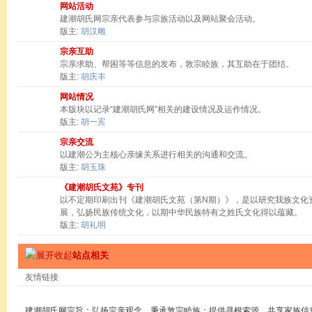
网站活动
建潮胡氏网宗亲代表参与宗族活动以及网站聚会活动。
版主:
胡汉雕
宗亲互助
宗亲求助、帮困等等信息的发布，敦宗睦族，其互助在于团结。
版主:
胡庆丰
网站情况
本版块以记录“建潮胡氏网”相关的建设情况及运作情况。
版主:
胡一宾
宗亲交流
以建潮公为主核心亲缘关系进行相关的沟通和交流。
版主:
胡玉珠
《建潮胡氏文苑》专刊
以不定期印刷出刊《建潮胡氏文苑（第N期）》，是以研究我族文化
展，弘扬民族传统文化，以期中华民族特有之姓氏文化得以蕴藏。
版主:
胡礼明
站点相关
友情链接
建潮胡氏网宗旨：弘扬宗亲观念，秉承敦宗睦族；提供寻根索源，共享家族信