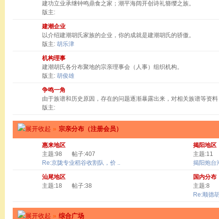
建功立业承继钟鸣鼎食之家；潮平海阔开创诗礼簪缨之族。
版主:
建潮企业
以介绍建潮胡氏家族的企业，你的成就是建潮胡氏的骄傲。
版主:
胡乐津
机构理事
建潮胡氏各分布聚地的宗亲理事会（人事）组织机构。
版主:
胡俊雄
争鸣一角
由于族谱和历史原因，存在的问题逐渐暴露出来，对相关族谱等资料
版主:
»
宗亲分布（注册会员）
惠来地区
揭阳地区
主题:98
帖子:407
主题:11
Re:京陇专业稻谷收割队，价 ..
揭阳炮台
汕尾地区
国内分布
主题:18
帖子:38
主题:8
Re:顺德
»
综合广场