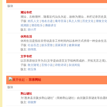
版块
潮汕专栏
潮汕，古称潮州，随着近代汕头兴起，故称为潮汕，本栏记录历史及
子版:
姓氏人文
|
地名古迹
|
庵寺宫庙
|
风土人情
|
历史文化
|
潮食文
戏潮剧
|
潮语歌乐
|
佛曲讲古
版主:
胡小芹
休闲生活
休闲生活是指在非劳动及非工作时间内以各种方式求得一种业余生活
子版:
社会百态
|
娱乐景致
|
居家厨房
|
健康保健
版主:
胡伟凯
文学专栏
以宗亲原创文学为主(文学是由语言文字组构而成的，开拓无言之境)
子版:
散文随笔
|
言情小说
|
诗歌诗词
|
杂淡闲侃
版主:
胡玉珠
»
宗亲网站
版块
荆山谜社
为“惠来县京陇乡荆山谜社”（简称荆山谜社）由京陇宗亲谜友等自愿
版主:
胡俊辉