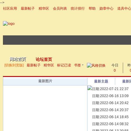
-->
社区应用
最新帖子
精华区
会员列表
统计排行
帮助
勋章中心
道具中
|帮助
网站首页
论坛首页
▼
[切换到宽版]
最新帖子
精华区
标记已读
书签
今日
帖子
昨
0
最新图片
最新主题
最新
日期:2022-07-21 22:37
[ 宗亲新闻 ]
日期:2022-06-16 13:09
同为宗亲，
[ 族谱知识 ]
日期:2022-06-14 20:42
漫话辈份
[ 族谱知识 ]
日期:2022-06-14 20:37
修族谱的用
[ 族谱知识 ]
日期:2022-06-14 18:45
一元等于多
[ 散文随笔 ]
日期:2022-06-14 08:32
写给远在天