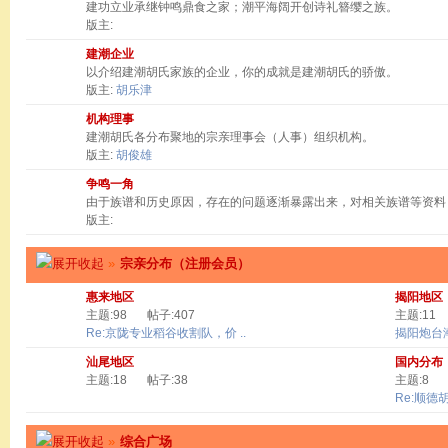
建功立业承继钟鸣鼎食之家；潮平海阔开创诗礼簪缨之族。
版主:
建潮企业
以介绍建潮胡氏家族的企业，你的成就是建潮胡氏的骄傲。
版主:
胡乐津
机构理事
建潮胡氏各分布聚地的宗亲理事会（人事）组织机构。
版主:
胡俊雄
争鸣一角
由于族谱和历史原因，存在的问题逐渐暴露出来，对相关族谱等资料
版主:
»
宗亲分布（注册会员）
惠来地区
揭阳地区
主题:98
帖子:407
主题:11
Re:京陇专业稻谷收割队，价 ..
揭阳炮台
汕尾地区
国内分布
主题:18
帖子:38
主题:8
Re:顺德
»
综合广场