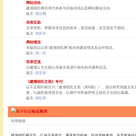
网站活动
建潮胡氏网宗亲代表参与宗族活动以及网站聚会活动。
版主:
胡汉雕
宗亲互助
宗亲求助、帮困等等信息的发布，敦宗睦族，其互助在于团结。
版主:
胡庆丰
网站情况
本版块以记录“建潮胡氏网”相关的建设情况及运作情况。
版主:
胡一宾
宗亲交流
以建潮公为主核心亲缘关系进行相关的沟通和交流。
版主:
胡玉珠
《建潮胡氏文苑》专刊
以不定期印刷出刊《建潮胡氏文苑（第N期）》，是以研究我族文化
展，弘扬民族传统文化，以期中华民族特有之姓氏文化得以蕴藏。
版主:
胡礼明
站点相关
友情链接
建潮胡氏网宗旨：弘扬宗亲观念，秉承敦宗睦族；提供寻根索源，共享家族信