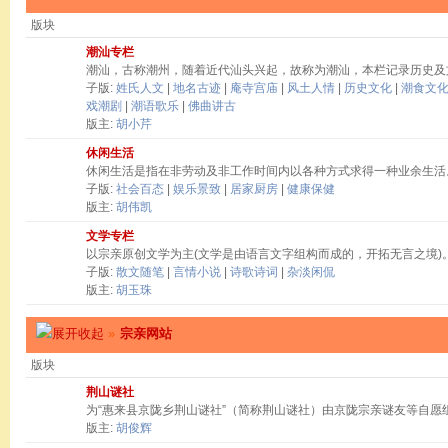
版块
潮汕专栏
潮汕，古称潮州，随着近代汕头兴起，故称为潮汕，本栏记录历史及
子版:
姓氏人文
|
地名古迹
|
庵寺宫庙
|
风土人情
|
历史文化
|
潮食文
戏潮剧
|
潮语歌乐
|
佛曲讲古
版主:
胡小芹
休闲生活
休闲生活是指在非劳动及非工作时间内以各种方式求得一种业余生活
子版:
社会百态
|
娱乐景致
|
居家厨房
|
健康保健
版主:
胡伟凯
文学专栏
以宗亲原创文学为主(文学是由语言文字组构而成的，开拓无言之境)
子版:
散文随笔
|
言情小说
|
诗歌诗词
|
杂淡闲侃
版主:
胡玉珠
»
宗亲网站
版块
荆山谜社
为“惠来县京陇乡荆山谜社”（简称荆山谜社）由京陇宗亲谜友等自愿
版主:
胡俊辉