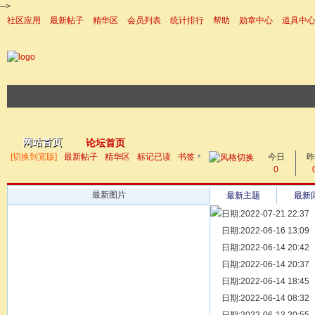
-->
社区应用
最新帖子
精华区
会员列表
统计排行
帮助
勋章中心
道具中
|帮助
网站首页
论坛首页
▼
[切换到宽版]
最新帖子
精华区
标记已读
书签
今日
帖子
昨
0
最新图片
最新主题
最新
日期:2022-07-21 22:37
[ 宗亲新闻 ]
日期:2022-06-16 13:09
同为宗亲，
[ 族谱知识 ]
日期:2022-06-14 20:42
漫话辈份
[ 族谱知识 ]
日期:2022-06-14 20:37
修族谱的用
[ 族谱知识 ]
日期:2022-06-14 18:45
一元等于多
[ 散文随笔 ]
日期:2022-06-14 08:32
写给远在天