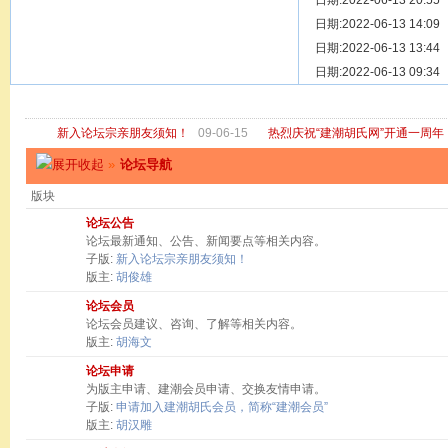
[ 宗亲新闻 ]
日期:2022-06-13 20:55
关于“金鸡落
[ 庙堂宗祠 ]
日期:2022-06-13 14:09
洽礼祖祠
[ 庙堂宗祠 ]
日期:2022-06-13 13:44
京华胡氏二
[ 庙堂宗祠 ]
日期:2022-06-13 09:34
祖祠、家庙
[ 论坛公告 ]
关于“建潮胡
新入论坛宗亲朋友须知！
09-06-15
热烈庆祝“建潮胡氏网”开通一周年
»
论坛导航
版块
论坛公告
论坛最新通知、公告、新闻要点等相关内容。
子版:
新入论坛宗亲朋友须知！
版主:
胡俊雄
论坛会员
论坛会员建议、咨询、了解等相关内容。
版主:
胡海文
论坛申请
为版主申请、建潮会员申请、交换友情申请。
子版:
申请加入建潮胡氏会员，简称“建潮会员”
版主:
胡汉雕