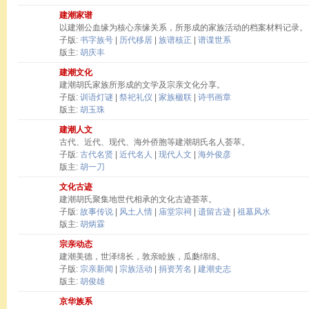
建潮家谱
以建潮公血缘为核心亲缘关系，所形成的家族活动的档案材料记录。
子版:
书字族号
|
历代移居
|
族谱核正
|
谱谍世系
版主:
胡庆丰
建潮文化
建潮胡氏家族所形成的文学及宗亲文化分享。
子版:
训语灯谜
|
祭祀礼仪
|
家族楹联
|
诗书画章
版主:
胡玉珠
建潮人文
古代、近代、现代、海外侨胞等建潮胡氏名人荟萃。
子版:
古代名贤
|
近代名人
|
现代人文
|
海外俊彦
版主:
胡一刀
文化古迹
建潮胡氏聚集地世代相承的文化古迹荟萃。
子版:
故事传说
|
风土人情
|
庙堂宗祠
|
遗留古迹
|
祖墓风水
版主:
胡炳霖
宗亲动态
建潮美德，世泽绵长，敦亲睦族，瓜瓞绵绵。
子版:
宗亲新闻
|
宗族活动
|
捐资芳名
|
建潮史志
版主:
胡俊雄
京华族系