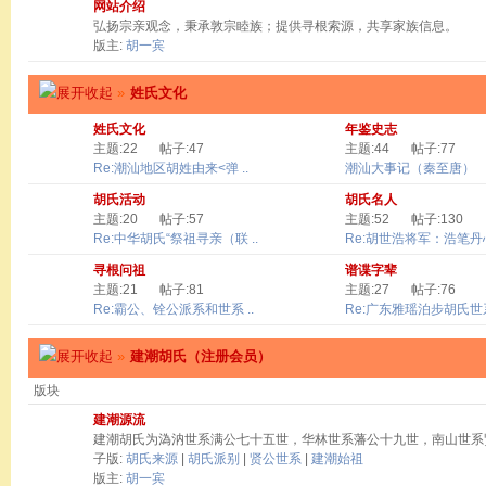
网站介绍
弘扬宗亲观念，秉承敦宗睦族；提供寻根索源，共享家族信息。
版主:
胡一宾
»
姓氏文化
姓氏文化
年鉴史志
主题:22
帖子:47
主题:44
帖子:77
Re:潮汕地区胡姓由来<弹 ..
潮汕大事记（秦至唐）
胡氏活动
胡氏名人
主题:20
帖子:57
主题:52
帖子:130
Re:中华胡氏“祭祖寻亲（联 ..
Re:胡世浩将军：浩笔丹心 
寻根问祖
谱谍字辈
主题:21
帖子:81
主题:27
帖子:76
Re:霸公、铨公派系和世系 ..
Re:广东雅瑶泊步胡氏世系
»
建潮胡氏（注册会员）
版块
建潮源流
建潮胡氏为溈汭世系满公七十五世，华林世系藩公十九世，南山世系
子版:
胡氏来源
|
胡氏派别
|
贤公世系
|
建潮始祖
版主:
胡一宾