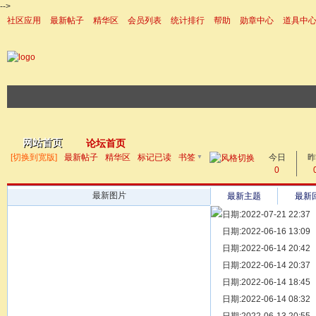
-->
社区应用
最新帖子
精华区
会员列表
统计排行
帮助
勋章中心
道具中
|帮助
网站首页
论坛首页
▼
[切换到宽版]
最新帖子
精华区
标记已读
书签
今日
帖子
昨
0
最新图片
最新主题
最新
日期:2022-07-21 22:37
[ 宗亲新闻 ]
日期:2022-06-16 13:09
同为宗亲，
[ 族谱知识 ]
日期:2022-06-14 20:42
漫话辈份
[ 族谱知识 ]
日期:2022-06-14 20:37
修族谱的用
[ 族谱知识 ]
日期:2022-06-14 18:45
一元等于多
[ 散文随笔 ]
日期:2022-06-14 08:32
写给远在天