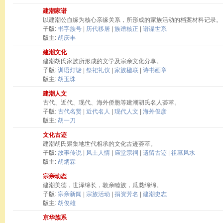
建潮家谱
以建潮公血缘为核心亲缘关系，所形成的家族活动的档案材料记录。
子版:
书字族号
|
历代移居
|
族谱核正
|
谱谍世系
版主:
胡庆丰
建潮文化
建潮胡氏家族所形成的文学及宗亲文化分享。
子版:
训语灯谜
|
祭祀礼仪
|
家族楹联
|
诗书画章
版主:
胡玉珠
建潮人文
古代、近代、现代、海外侨胞等建潮胡氏名人荟萃。
子版:
古代名贤
|
近代名人
|
现代人文
|
海外俊彦
版主:
胡一刀
文化古迹
建潮胡氏聚集地世代相承的文化古迹荟萃。
子版:
故事传说
|
风土人情
|
庙堂宗祠
|
遗留古迹
|
祖墓风水
版主:
胡炳霖
宗亲动态
建潮美德，世泽绵长，敦亲睦族，瓜瓞绵绵。
子版:
宗亲新闻
|
宗族活动
|
捐资芳名
|
建潮史志
版主:
胡俊雄
京华族系