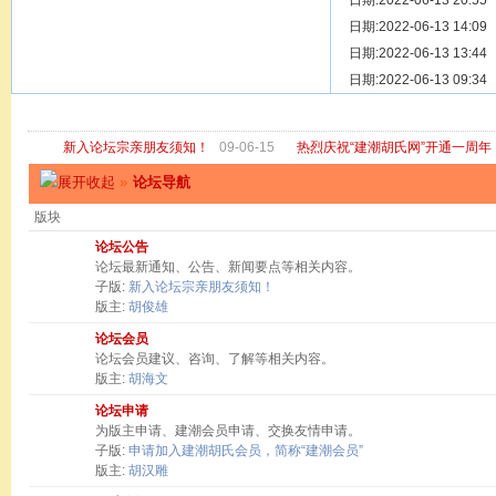
[ 宗亲新闻 ]
日期:2022-06-13 20:55
关于“金鸡落
[ 庙堂宗祠 ]
日期:2022-06-13 14:09
洽礼祖祠
[ 庙堂宗祠 ]
日期:2022-06-13 13:44
京华胡氏二
[ 庙堂宗祠 ]
日期:2022-06-13 09:34
祖祠、家庙
[ 论坛公告 ]
关于“建潮胡
新入论坛宗亲朋友须知！
09-06-15
热烈庆祝“建潮胡氏网”开通一周年
»
论坛导航
版块
论坛公告
论坛最新通知、公告、新闻要点等相关内容。
子版:
新入论坛宗亲朋友须知！
版主:
胡俊雄
论坛会员
论坛会员建议、咨询、了解等相关内容。
版主:
胡海文
论坛申请
为版主申请、建潮会员申请、交换友情申请。
子版:
申请加入建潮胡氏会员，简称“建潮会员”
版主:
胡汉雕