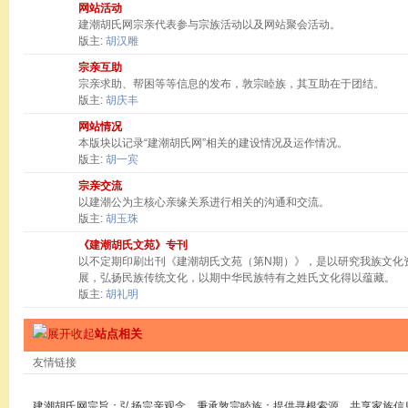
网站活动
建潮胡氏网宗亲代表参与宗族活动以及网站聚会活动。
版主:
胡汉雕
宗亲互助
宗亲求助、帮困等等信息的发布，敦宗睦族，其互助在于团结。
版主:
胡庆丰
网站情况
本版块以记录“建潮胡氏网”相关的建设情况及运作情况。
版主:
胡一宾
宗亲交流
以建潮公为主核心亲缘关系进行相关的沟通和交流。
版主:
胡玉珠
《建潮胡氏文苑》专刊
以不定期印刷出刊《建潮胡氏文苑（第N期）》，是以研究我族文化
展，弘扬民族传统文化，以期中华民族特有之姓氏文化得以蕴藏。
版主:
胡礼明
站点相关
友情链接
建潮胡氏网宗旨：弘扬宗亲观念，秉承敦宗睦族；提供寻根索源，共享家族信