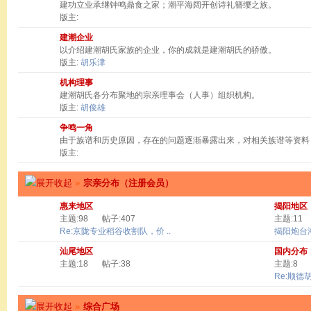
建功立业承继钟鸣鼎食之家；潮平海阔开创诗礼簪缨之族。
版主:
建潮企业
以介绍建潮胡氏家族的企业，你的成就是建潮胡氏的骄傲。
版主:
胡乐津
机构理事
建潮胡氏各分布聚地的宗亲理事会（人事）组织机构。
版主:
胡俊雄
争鸣一角
由于族谱和历史原因，存在的问题逐渐暴露出来，对相关族谱等资料
版主:
»
宗亲分布（注册会员）
惠来地区
揭阳地区
主题:98
帖子:407
主题:11
Re:京陇专业稻谷收割队，价 ..
揭阳炮台
汕尾地区
国内分布
主题:18
帖子:38
主题:8
Re:顺德
»
综合广场