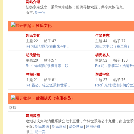
网站介绍
弘扬宗亲观念，秉承敦宗睦族；提供寻根索源，共享家族信息。
版主:
胡一宾
»
姓氏文化
姓氏文化
年鉴史志
主题:22
帖子:47
主题:44
帖子:77
Re:潮汕地区胡姓由来<弹 ..
潮汕大事记（秦至唐）
胡氏活动
胡氏名人
主题:20
帖子:57
主题:52
帖子:130
Re:中华胡氏“祭祖寻亲（联 ..
Re:胡世浩将军：浩笔丹心 
寻根问祖
谱谍字辈
主题:21
帖子:81
主题:27
帖子:76
Re:霸公、铨公派系和世系 ..
Re:广东雅瑶泊步胡氏世系
»
建潮胡氏（注册会员）
版块
建潮源流
建潮胡氏为溈汭世系满公七十五世，华林世系藩公十九世，南山世系
子版:
胡氏来源
|
胡氏派别
|
贤公世系
|
建潮始祖
版主:
胡一宾