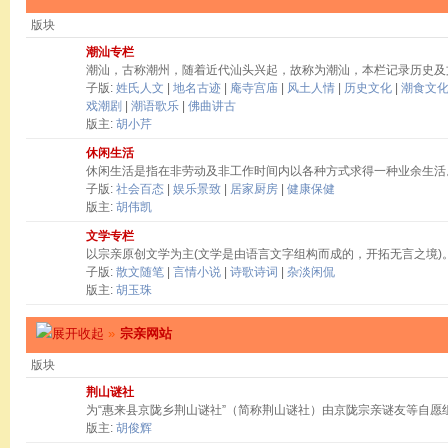
版块
潮汕专栏
潮汕，古称潮州，随着近代汕头兴起，故称为潮汕，本栏记录历史及
子版:
姓氏人文
|
地名古迹
|
庵寺宫庙
|
风土人情
|
历史文化
|
潮食文
戏潮剧
|
潮语歌乐
|
佛曲讲古
版主:
胡小芹
休闲生活
休闲生活是指在非劳动及非工作时间内以各种方式求得一种业余生活
子版:
社会百态
|
娱乐景致
|
居家厨房
|
健康保健
版主:
胡伟凯
文学专栏
以宗亲原创文学为主(文学是由语言文字组构而成的，开拓无言之境)
子版:
散文随笔
|
言情小说
|
诗歌诗词
|
杂淡闲侃
版主:
胡玉珠
»
宗亲网站
版块
荆山谜社
为“惠来县京陇乡荆山谜社”（简称荆山谜社）由京陇宗亲谜友等自愿
版主:
胡俊辉