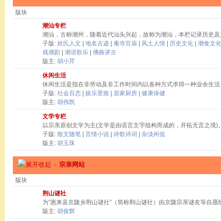
版块
潮汕专栏
潮汕，古称潮州，随着近代汕头兴起，故称为潮汕，本栏记录历史及
子版:
姓氏人文
|
地名古迹
|
庵寺宫庙
|
风土人情
|
历史文化
|
潮食文
戏潮剧
|
潮语歌乐
|
佛曲讲古
版主:
胡小芹
休闲生活
休闲生活是指在非劳动及非工作时间内以各种方式求得一种业余生活
子版:
社会百态
|
娱乐景致
|
居家厨房
|
健康保健
版主:
胡伟凯
文学专栏
以宗亲原创文学为主(文学是由语言文字组构而成的，开拓无言之境)
子版:
散文随笔
|
言情小说
|
诗歌诗词
|
杂淡闲侃
版主:
胡玉珠
»
宗亲网站
版块
荆山谜社
为“惠来县京陇乡荆山谜社”（简称荆山谜社）由京陇宗亲谜友等自愿
版主:
胡俊辉