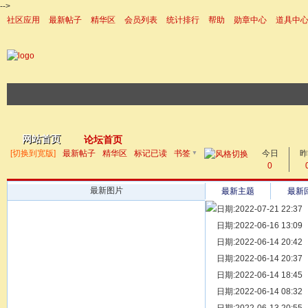
-->
社区应用
最新帖子
精华区
会员列表
统计排行
帮助
勋章中心
道具中
|帮助
网站首页
论坛首页
▼
[切换到宽版]
最新帖子
精华区
标记已读
书签
今日
帖子
昨
0
最新图片
最新主题
最新
日期:2022-07-21 22:37
[ 宗亲新闻 ]
日期:2022-06-16 13:09
同为宗亲，
[ 族谱知识 ]
日期:2022-06-14 20:42
漫话辈份
[ 族谱知识 ]
日期:2022-06-14 20:37
修族谱的用
[ 族谱知识 ]
日期:2022-06-14 18:45
一元等于多
[ 散文随笔 ]
日期:2022-06-14 08:32
写给远在天