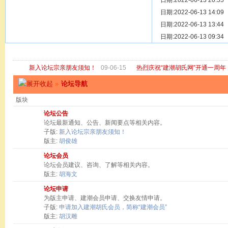
[ 宗亲新闻 ]
日期:2022-06-13 20:55
关于“金鸡落
[ 庙堂宗祠 ]
日期:2022-06-13 14:09
洽礼祖祠
[ 庙堂宗祠 ]
日期:2022-06-13 13:44
京华胡氏二
[ 庙堂宗祠 ]
日期:2022-06-13 09:34
祖祠、家庙
[ 论坛公告 ]
关于“建潮胡
新入论坛宗亲朋友须知！
09-06-15
热烈庆祝“建潮胡氏网”开通一周年
»
论坛导航
版块
论坛公告
论坛最新通知、公告、新闻要点等相关内容。
子版:
新入论坛宗亲朋友须知！
版主:
胡俊雄
论坛会员
论坛会员建议、咨询、了解等相关内容。
版主:
胡海文
论坛申请
为版主申请、建潮会员申请、交换友情申请。
子版:
申请加入建潮胡氏会员，简称“建潮会员”
版主:
胡汉雕