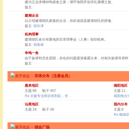
建功立业承继钟鸣鼎食之家；潮平海阔开创诗礼簪缨之族。
版主:
建潮企业
以介绍建潮胡氏家族的企业，你的成就是建潮胡氏的骄傲。
版主:
胡乐津
机构理事
建潮胡氏各分布聚地的宗亲理事会（人事）组织机构。
版主:
胡俊雄
争鸣一角
由于族谱和历史原因，存在的问题逐渐暴露出来，对相关族谱等资料
版主:
»
宗亲分布（注册会员）
惠来地区
揭阳地区
主题:98
帖子:407
主题:11
Re:京陇专业稻谷收割队，价 ..
揭阳炮台
汕尾地区
国内分布
主题:18
帖子:38
主题:8
Re:顺德
»
综合广场