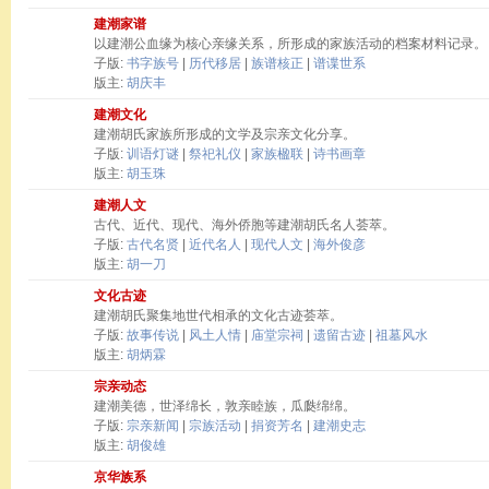
建潮家谱
以建潮公血缘为核心亲缘关系，所形成的家族活动的档案材料记录。
子版:
书字族号
|
历代移居
|
族谱核正
|
谱谍世系
版主:
胡庆丰
建潮文化
建潮胡氏家族所形成的文学及宗亲文化分享。
子版:
训语灯谜
|
祭祀礼仪
|
家族楹联
|
诗书画章
版主:
胡玉珠
建潮人文
古代、近代、现代、海外侨胞等建潮胡氏名人荟萃。
子版:
古代名贤
|
近代名人
|
现代人文
|
海外俊彦
版主:
胡一刀
文化古迹
建潮胡氏聚集地世代相承的文化古迹荟萃。
子版:
故事传说
|
风土人情
|
庙堂宗祠
|
遗留古迹
|
祖墓风水
版主:
胡炳霖
宗亲动态
建潮美德，世泽绵长，敦亲睦族，瓜瓞绵绵。
子版:
宗亲新闻
|
宗族活动
|
捐资芳名
|
建潮史志
版主:
胡俊雄
京华族系