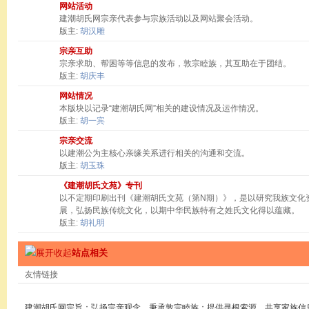
网站活动
建潮胡氏网宗亲代表参与宗族活动以及网站聚会活动。
版主:
胡汉雕
宗亲互助
宗亲求助、帮困等等信息的发布，敦宗睦族，其互助在于团结。
版主:
胡庆丰
网站情况
本版块以记录“建潮胡氏网”相关的建设情况及运作情况。
版主:
胡一宾
宗亲交流
以建潮公为主核心亲缘关系进行相关的沟通和交流。
版主:
胡玉珠
《建潮胡氏文苑》专刊
以不定期印刷出刊《建潮胡氏文苑（第N期）》，是以研究我族文化
展，弘扬民族传统文化，以期中华民族特有之姓氏文化得以蕴藏。
版主:
胡礼明
站点相关
友情链接
建潮胡氏网宗旨：弘扬宗亲观念，秉承敦宗睦族；提供寻根索源，共享家族信