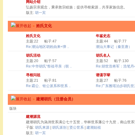
网站介绍
弘扬宗亲观念，秉承敦宗睦族；提供寻根索源，共享家族信息。
版主:
胡一宾
»
姓氏文化
姓氏文化
年鉴史志
主题:22
帖子:47
主题:44
帖子:77
Re:潮汕地区胡姓由来<弹 ..
潮汕大事记（秦至唐）
胡氏活动
胡氏名人
主题:20
帖子:57
主题:52
帖子:130
Re:中华胡氏“祭祖寻亲（联 ..
Re:胡世浩将军：浩笔丹心 
寻根问祖
谱谍字辈
主题:21
帖子:81
主题:27
帖子:76
Re:霸公、铨公派系和世系 ..
Re:广东雅瑶泊步胡氏世系
»
建潮胡氏（注册会员）
版块
建潮源流
建潮胡氏为溈汭世系满公七十五世，华林世系藩公十九世，南山世系
子版:
胡氏来源
|
胡氏派别
|
贤公世系
|
建潮始祖
版主:
胡一宾