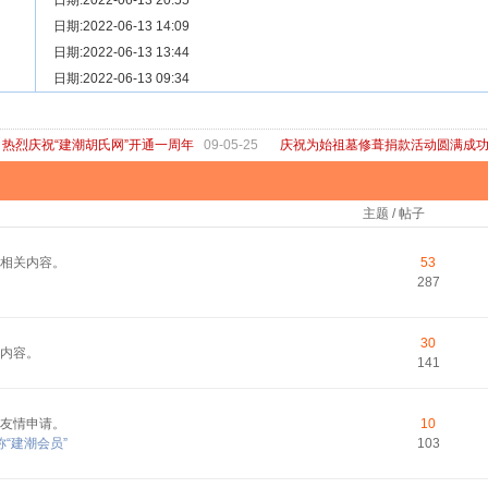
[ 宗亲新闻 ]
日期:2022-06-13 20:55
关于“金鸡落洋”祖坟复原修缮的倡议
[ 庙堂宗祠 ]
日期:2022-06-13 14:09
洽礼祖祠
[ 庙堂宗祠 ]
日期:2022-06-13 13:44
京华胡氏二世祖祠
[ 庙堂宗祠 ]
日期:2022-06-13 09:34
祖祠、家庙
[ 论坛公告 ]
关于“建潮胡氏网”恢复正常运行的通知
热烈庆祝“建潮胡氏网”开通一周年
09-05-25
庆祝为始祖墓修葺捐款活动圆满成
主题 / 帖子
相关内容。
53
287
30
内容。
141
友情申请。
10
“建潮会员”
103