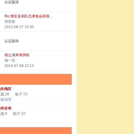
认证版块
Re:潮安县胡氏兄弟食品有限 ..
胡贵钦
2012-08-17 15:35
认证版块
胡公满寿考辨析
胡一宾
2014-07-08 22:13
汕头地区
题:26
帖子:72
京陇地理
海外分布
题:9
帖子:10