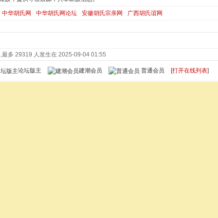
中华胡氏网
中华胡氏网论坛
安徽胡氏宗亲网
广西胡氏谊网
最多 29319 人发生在 2025-09-04 01:55
论坛版主
建潮会员
普通会员
[
打开在线列表
]