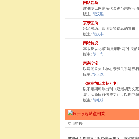
网站活动
建潮胡氏网宗亲代表参与宗族活动
版主:
胡汉雕
宗亲互助
宗亲求助、帮困等等信息的发布，
版主:
胡庆丰
网站情况
本版块以记录“建潮胡氏网”相关
版主:
胡一宾
宗亲交流
以建潮公为主核心亲缘关系进行相
版主:
胡玉珠
《建潮胡氏文苑》专刊
以不定期印刷出刊《建潮胡氏文苑
展，弘扬民族传统文化，以期中华
版主:
胡礼明
站点相关
友情链接
建潮胡氏网宗旨：弘扬宗亲观念，秉承敦宗