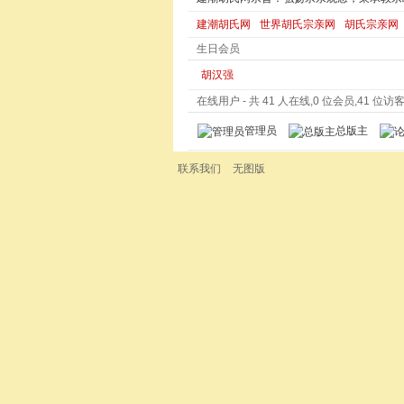
建潮胡氏网
世界胡氏宗亲网
胡氏宗亲网
生日会员
胡汉强
在线用户
- 共 41 人在线,0 位会员,41 位访客,
管理员
总版主
联系我们
无图版