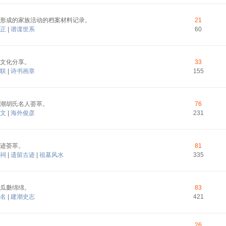
形成的家族活动的档案材料记录。
21
正
|
谱谍世系
60
文化分享。
33
联
|
诗书画章
155
潮胡氏名人荟萃。
76
文
|
海外俊彦
231
迹荟萃。
81
祠
|
遗留古迹
|
祖墓风水
335
瓜瓞绵绵。
83
名
|
建潮史志
421
26