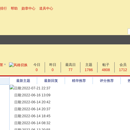
排行
帮助
勋章中心
道具中心
▼
搜 索
签
今日
帖子
昨日
最高日
主题
帖子
会员
0
0
77
1786
4808
1712
热搜：
最新主题
最新回复
精华推荐
评分推荐
日期:2022-07-21 22:37
[ 宗亲新闻 ]
日期:2022-06-16 13:09
同为宗亲，血脉相连——记陆丰碣石宗亲到祖家京陇居地探亲问
[ 族谱知识 ]
日期:2022-06-14 20:42
漫话辈份
[ 族谱知识 ]
日期:2022-06-14 20:37
修族谱的用字规范与说明
[ 族谱知识 ]
日期:2022-06-14 18:45
一元等于多少年？
[ 散文随笔 ]
日期:2022-06-14 08:32
写给远在天堂的父亲——胡棉创