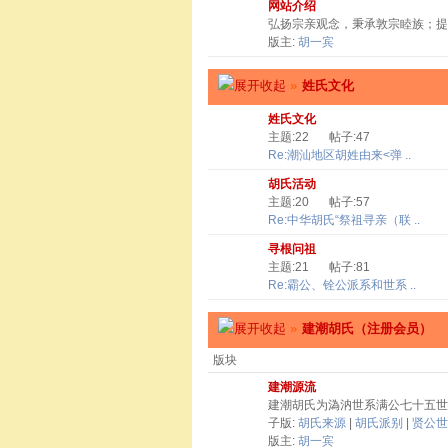
网站介绍
弘扬宗亲观念，秉承敦宗睦族；提
版主:
胡一宾
»
姓氏文化
姓氏文化
主题:22
帖子:47
Re:潮汕地区胡姓由来<弹 ..
胡氏活动
主题:20
帖子:57
Re:中华胡氏“祭祖寻亲（联 ..
寻根问祖
主题:21
帖子:81
Re:霸公、铨公派系和世系 ..
»
建潮胡氏（注册会员）
版块
建潮源流
建潮胡氏为溈汭世系满公七十五世
子版:
胡氏来源
|
胡氏派别
|
贤公世
版主:
胡一宾