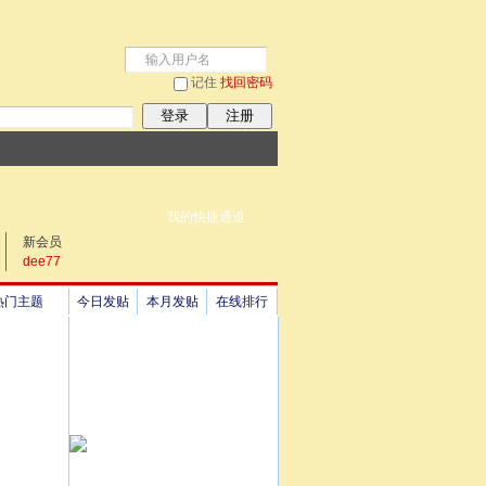
记住
找回密码
登录
注册
我的快捷通道
新会员
dee77
热门主题
今日发贴
本月发贴
在线排行
祖