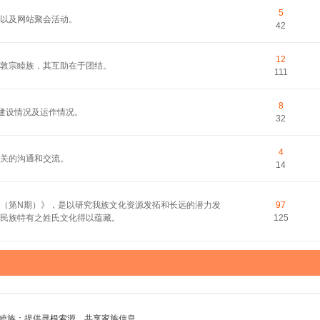
5
以及网站聚会活动。
42
12
敦宗睦族，其互助在于团结。
111
8
的建设情况及运作情况。
32
4
关的沟通和交流。
14
（第N期）》，是以研究我族文化资源发拓和长远的潜力发
97
民族特有之姓氏文化得以蕴藏。
125
睦族；提供寻根索源，共享家族信息。