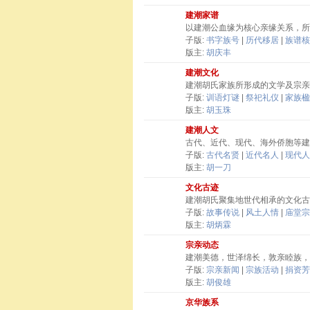
建潮家谱
以建潮公血缘为核心亲缘关系，所
子版:
书字族号
|
历代移居
|
族谱核
版主:
胡庆丰
建潮文化
建潮胡氏家族所形成的文学及宗亲
子版:
训语灯谜
|
祭祀礼仪
|
家族楹
版主:
胡玉珠
建潮人文
古代、近代、现代、海外侨胞等建
子版:
古代名贤
|
近代名人
|
现代人
版主:
胡一刀
文化古迹
建潮胡氏聚集地世代相承的文化古
子版:
故事传说
|
风土人情
|
庙堂宗
版主:
胡炳霖
宗亲动态
建潮美德，世泽绵长，敦亲睦族，
子版:
宗亲新闻
|
宗族活动
|
捐资芳
版主:
胡俊雄
京华族系