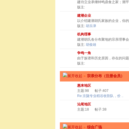
建功立业承继钟鸣鼎食之家；潮
版主:
建潮企业
以介绍建潮胡氏家族的企业，你
版主:
胡乐津
机构理事
建潮胡氏各分布聚地的宗亲理事会
版主:
胡俊雄
争鸣一角
由于族谱和历史原因，存在的问题
版主:
»
宗亲分布（注册会员）
惠来地区
主题:98
帖子:407
Re:京陇专业稻谷收割队，价 ..
汕尾地区
主题:18
帖子:38
»
综合广场