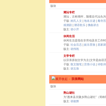
版块
潮汕专栏
潮汕，古称潮州，随着近代汕头兴
子版:
姓氏人文
|
地名古迹
|
庵寺宫
戏潮剧
|
潮语歌乐
|
佛曲讲古
版主:
胡小芹
休闲生活
休闲生活是指在非劳动及非工作时
子版:
社会百态
|
娱乐景致
|
居家厨
版主:
胡伟凯
文学专栏
以宗亲原创文学为主(文学是由语
子版:
散文随笔
|
言情小说
|
诗歌诗
版主:
胡玉珠
»
宗亲网站
版块
荆山谜社
为“惠来县京陇乡荆山谜社”（简
版主:
胡俊辉