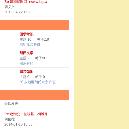
Re:建潮胡氏网（www.jcgsx ..
胡义文
2012-04-22 16:20
国学常识
主题:10
帖子:18
清明孝亲祭祖
胡氏文学
主题:2
帖子:9
宗亲有约
宗亲Q群
主题:0
帖子:0
“广东地区胡氏宗亲群”招 ..
最后发表
Re:建潮公一世祖墓、祠维修 ..
胡俊雄
2014-01-16 16:53