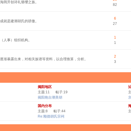
平海阔开创诗礼簪缨之族。
82
6
的成就是建潮胡氏的骄傲。
27
1
（人事）组织机构。
1
2
逐渐暴露出来，对相关族谱等资料，以合理推算，分析。
3
揭阳地区
主题:11
帖子:19
主
揭阳炮台潮美胡
国内分布
主题:8
帖子:44
主
Re:顺德胡氏宗祠