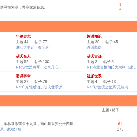
1
供寻根索源，共享家族信息。
5
年鉴史志
族谱知识
主题:44
帖子:77
主题:30
帖子:45
潮汕大事记（秦至唐）
漫话辈份
胡氏名人
胡氏古迹
主题:52
帖子:130
主题:2
帖子:5
Re:胡世浩将军：浩笔丹心 ..
Re:湖北仙桃胡氏大宗祠（建 ..
谱谍字辈
祖派世系
主题:27
帖子:76
主题:4
帖子:13
Re:广东雅瑶泊步胡氏世系源 ..
Re:阅“德瑗公世系”见解问 ..
主题 / 帖子
，华林世系藩公十九世，南山世系贤公十四世。
61
系
|
建潮始祖
175