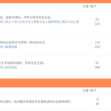
主题 / 帖子
起，故称为潮汕，本栏记录历史及文化。
82
庙
|
风土人情
|
历史文化
|
潮食文化
|
电影电视
|
潮汕小品
|
潮
197
间内以各种方式求得一种业余生活。
130
房
|
健康保健
314
言文字组构而成的，开拓无言之境)。
81
词
|
杂淡闲侃
306
主题 / 帖子
12
称荆山谜社）由京陇宗亲谜友等自愿组成的社会团体组织。
26