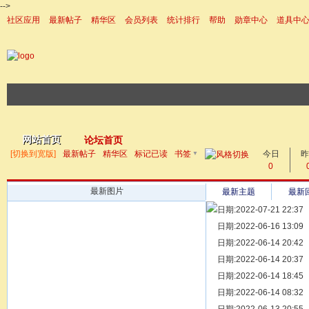
-->
社区应用
最新帖子
精华区
会员列表
统计排行
帮助
勋章中心
道具中
|帮助
网站首页
论坛首页
▼
[切换到宽版]
最新帖子
精华区
标记已读
书签
今日
帖子
昨
0
最新图片
最新主题
最新
日期:2022-07-21 22:37
[ 宗亲新闻 ]
日期:2022-06-16 13:09
同为宗亲，
[ 族谱知识 ]
日期:2022-06-14 20:42
漫话辈份
[ 族谱知识 ]
日期:2022-06-14 20:37
修族谱的用
[ 族谱知识 ]
日期:2022-06-14 18:45
一元等于多
[ 散文随笔 ]
日期:2022-06-14 08:32
写给远在天