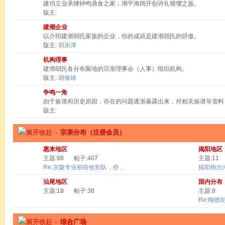
建功立业承继钟鸣鼎食之家；潮平海阔开创诗礼簪缨之族。
版主:
建潮企业
以介绍建潮胡氏家族的企业，你的成就是建潮胡氏的骄傲。
版主:
胡乐津
机构理事
建潮胡氏各分布聚地的宗亲理事会（人事）组织机构。
版主:
胡俊雄
争鸣一角
由于族谱和历史原因，存在的问题逐渐暴露出来，对相关族谱等资料
版主:
»
宗亲分布（注册会员）
惠来地区
揭阳地区
主题:98
帖子:407
主题:11
Re:京陇专业稻谷收割队，价 ..
揭阳炮台
汕尾地区
国内分布
主题:18
帖子:38
主题:8
Re:顺德
»
综合广场