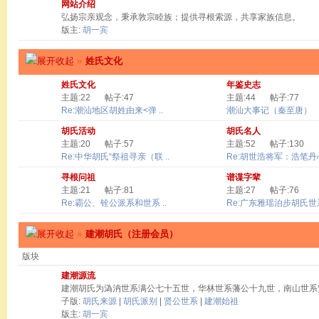
网站介绍
弘扬宗亲观念，秉承敦宗睦族；提供寻根索源，共享家族信息。
版主:
胡一宾
»
姓氏文化
姓氏文化
年鉴史志
主题:22
帖子:47
主题:44
帖子:77
Re:潮汕地区胡姓由来<弹 ..
潮汕大事记（秦至唐）
胡氏活动
胡氏名人
主题:20
帖子:57
主题:52
帖子:130
Re:中华胡氏“祭祖寻亲（联 ..
Re:胡世浩将军：浩笔丹心 
寻根问祖
谱谍字辈
主题:21
帖子:81
主题:27
帖子:76
Re:霸公、铨公派系和世系 ..
Re:广东雅瑶泊步胡氏世系
»
建潮胡氏（注册会员）
版块
建潮源流
建潮胡氏为溈汭世系满公七十五世，华林世系藩公十九世，南山世系
子版:
胡氏来源
|
胡氏派别
|
贤公世系
|
建潮始祖
版主:
胡一宾