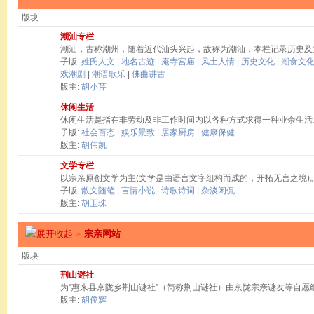
版块
潮汕专栏
潮汕，古称潮州，随着近代汕头兴起，故称为潮汕，本栏记录历史及
子版:
姓氏人文
|
地名古迹
|
庵寺宫庙
|
风土人情
|
历史文化
|
潮食文
戏潮剧
|
潮语歌乐
|
佛曲讲古
版主:
胡小芹
休闲生活
休闲生活是指在非劳动及非工作时间内以各种方式求得一种业余生活
子版:
社会百态
|
娱乐景致
|
居家厨房
|
健康保健
版主:
胡伟凯
文学专栏
以宗亲原创文学为主(文学是由语言文字组构而成的，开拓无言之境)
子版:
散文随笔
|
言情小说
|
诗歌诗词
|
杂淡闲侃
版主:
胡玉珠
»
宗亲网站
版块
荆山谜社
为“惠来县京陇乡荆山谜社”（简称荆山谜社）由京陇宗亲谜友等自愿
版主:
胡俊辉