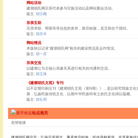
网站活动
建潮胡氏网宗亲代表参与宗族活动以及网站聚会活动。
版主:
胡汉雕
宗亲互助
宗亲求助、帮困等等信息的发布，敦宗睦族，其互助在于团结。
版主:
胡庆丰
网站情况
本版块以记录“建潮胡氏网”相关的建设情况及运作情况。
版主:
胡一宾
宗亲交流
以建潮公为主核心亲缘关系进行相关的沟通和交流。
版主:
胡玉珠
《建潮胡氏文苑》专刊
以不定期印刷出刊《建潮胡氏文苑（第N期）》，是以研究我族文化
展，弘扬民族传统文化，以期中华民族特有之姓氏文化得以蕴藏。
版主:
胡礼明
站点相关
友情链接
建潮胡氏网宗旨：弘扬宗亲观念，秉承敦宗睦族；提供寻根索源，共享家族信