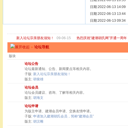
[ 宗亲新闻 ]
日期:2022-06-13 20:55
关于“金鸡落
[ 庙堂宗祠 ]
日期:2022-06-13 14:09
洽礼祖祠
[ 庙堂宗祠 ]
日期:2022-06-13 13:44
京华胡氏二
[ 庙堂宗祠 ]
日期:2022-06-13 09:34
祖祠、家庙
[ 论坛公告 ]
关于“建潮胡
新入论坛宗亲朋友须知！
09-06-15
热烈庆祝“建潮胡氏网”开通一周年
»
论坛导航
版块
论坛公告
论坛最新通知、公告、新闻要点等相关内容。
子版:
新入论坛宗亲朋友须知！
版主:
胡俊雄
论坛会员
论坛会员建议、咨询、了解等相关内容。
版主:
胡海文
论坛申请
为版主申请、建潮会员申请、交换友情申请。
子版:
申请加入建潮胡氏会员，简称“建潮会员”
版主:
胡汉雕