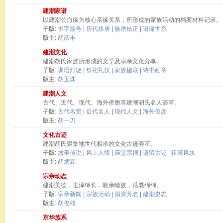
建潮家谱
以建潮公血缘为核心亲缘关系，所形成的家族活动的档案材料记录。
子版:
书字族号
|
历代移居
|
族谱核正
|
谱谍世系
版主:
胡庆丰
建潮文化
建潮胡氏家族所形成的文学及宗亲文化分享。
子版:
训语灯谜
|
祭祀礼仪
|
家族楹联
|
诗书画章
版主:
胡玉珠
建潮人文
古代、近代、现代、海外侨胞等建潮胡氏名人荟萃。
子版:
古代名贤
|
近代名人
|
现代人文
|
海外俊彦
版主:
胡一刀
文化古迹
建潮胡氏聚集地世代相承的文化古迹荟萃。
子版:
故事传说
|
风土人情
|
庙堂宗祠
|
遗留古迹
|
祖墓风水
版主:
胡炳霖
宗亲动态
建潮美德，世泽绵长，敦亲睦族，瓜瓞绵绵。
子版:
宗亲新闻
|
宗族活动
|
捐资芳名
|
建潮史志
版主:
胡俊雄
京华族系