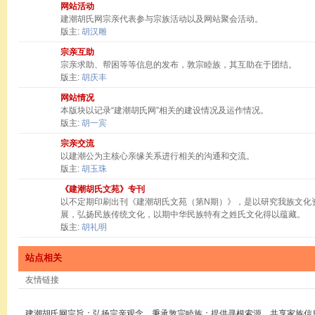
网站活动
建潮胡氏网宗亲代表参与宗族活动以及网站聚会活动。
版主:
胡汉雕
宗亲互助
宗亲求助、帮困等等信息的发布，敦宗睦族，其互助在于团结。
版主:
胡庆丰
网站情况
本版块以记录“建潮胡氏网”相关的建设情况及运作情况。
版主:
胡一宾
宗亲交流
以建潮公为主核心亲缘关系进行相关的沟通和交流。
版主:
胡玉珠
《建潮胡氏文苑》专刊
以不定期印刷出刊《建潮胡氏文苑（第N期）》，是以研究我族文化
展，弘扬民族传统文化，以期中华民族特有之姓氏文化得以蕴藏。
版主:
胡礼明
站点相关
友情链接
建潮胡氏网宗旨：弘扬宗亲观念，秉承敦宗睦族；提供寻根索源，共享家族信