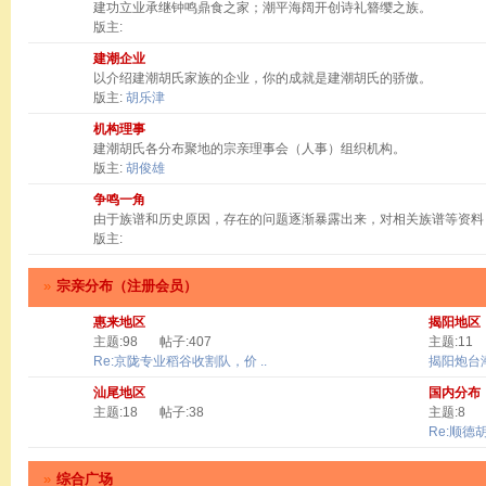
建功立业承继钟鸣鼎食之家；潮平海阔开创诗礼簪缨之族。
版主:
建潮企业
以介绍建潮胡氏家族的企业，你的成就是建潮胡氏的骄傲。
版主:
胡乐津
机构理事
建潮胡氏各分布聚地的宗亲理事会（人事）组织机构。
版主:
胡俊雄
争鸣一角
由于族谱和历史原因，存在的问题逐渐暴露出来，对相关族谱等资料
版主:
»
宗亲分布（注册会员）
惠来地区
揭阳地区
主题:98
帖子:407
主题:11
Re:京陇专业稻谷收割队，价 ..
揭阳炮台
汕尾地区
国内分布
主题:18
帖子:38
主题:8
Re:顺德
»
综合广场