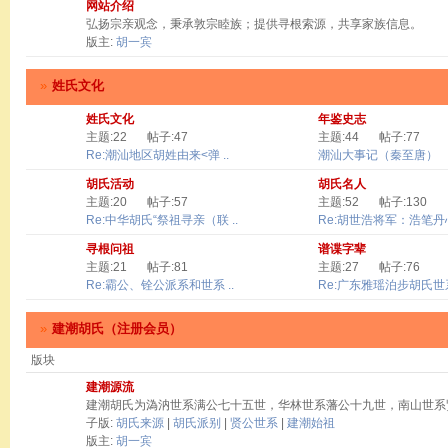
网站介绍
弘扬宗亲观念，秉承敦宗睦族；提供寻根索源，共享家族信息。
版主:
胡一宾
»
姓氏文化
姓氏文化
年鉴史志
主题:22
帖子:47
主题:44
帖子:77
Re:潮汕地区胡姓由来<弹 ..
潮汕大事记（秦至唐）
胡氏活动
胡氏名人
主题:20
帖子:57
主题:52
帖子:130
Re:中华胡氏“祭祖寻亲（联 ..
Re:胡世浩将军：浩笔丹心 
寻根问祖
谱谍字辈
主题:21
帖子:81
主题:27
帖子:76
Re:霸公、铨公派系和世系 ..
Re:广东雅瑶泊步胡氏世系
»
建潮胡氏（注册会员）
版块
建潮源流
建潮胡氏为溈汭世系满公七十五世，华林世系藩公十九世，南山世系
子版:
胡氏来源
|
胡氏派别
|
贤公世系
|
建潮始祖
版主:
胡一宾