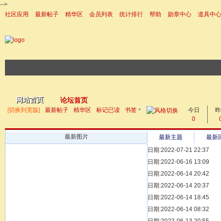
-->
社区应用
最新帖子
精华区
会员列表
统计排行
帮助
勋章中心
道具中
|帮助
网站首页
论坛首页
▼
[切换到宽版]
最新帖子
精华区
标记已读
书签
今日
帖子
昨
0
最新图片
最新主题
最新
日期:2022-07-21 22:37
[ 宗亲新闻 ]
日期:2022-06-16 13:09
同为宗亲，血脉
[ 族谱知识 ]
日期:2022-06-14 20:42
漫话辈份
[ 族谱知识 ]
日期:2022-06-14 20:37
修族谱的用字规
[ 族谱知识 ]
日期:2022-06-14 18:45
一元等于多少年
[ 散文随笔 ]
日期:2022-06-14 08:32
写给远在天堂的