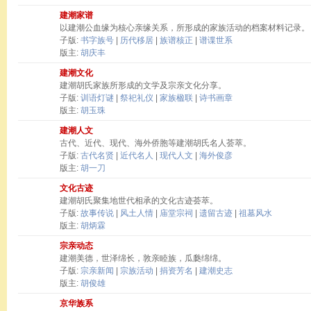
建潮家谱
以建潮公血缘为核心亲缘关系，所形成的家族活动的档案材料记录。
子版:
书字族号
|
历代移居
|
族谱核正
|
谱谍世系
版主:
胡庆丰
建潮文化
建潮胡氏家族所形成的文学及宗亲文化分享。
子版:
训语灯谜
|
祭祀礼仪
|
家族楹联
|
诗书画章
版主:
胡玉珠
建潮人文
古代、近代、现代、海外侨胞等建潮胡氏名人荟萃。
子版:
古代名贤
|
近代名人
|
现代人文
|
海外俊彦
版主:
胡一刀
文化古迹
建潮胡氏聚集地世代相承的文化古迹荟萃。
子版:
故事传说
|
风土人情
|
庙堂宗祠
|
遗留古迹
|
祖墓风水
版主:
胡炳霖
宗亲动态
建潮美德，世泽绵长，敦亲睦族，瓜瓞绵绵。
子版:
宗亲新闻
|
宗族活动
|
捐资芳名
|
建潮史志
版主:
胡俊雄
京华族系