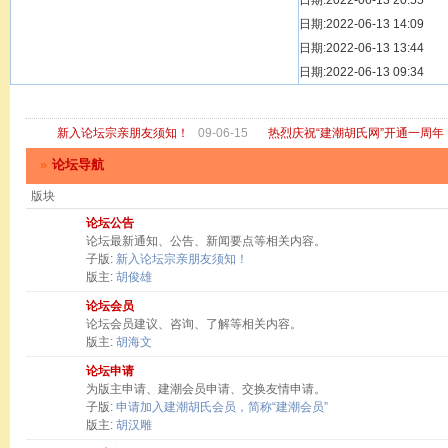
[ 宗亲新闻 ]
日期:2022-06-13 20:55
关于“金鸡落洋
[ 庙堂宗祠 ]
日期:2022-06-13 14:09
洽礼祖祠
[ 庙堂宗祠 ]
日期:2022-06-13 13:44
京华胡氏二世祖
[ 庙堂宗祠 ]
日期:2022-06-13 09:34
祖祠、家庙
[ 论坛公告 ]
关于“建潮胡氏
新入论坛宗亲朋友须知！
09-06-15
热烈庆祝“建潮胡氏网”开通一周年
»
论坛导航
版块
论坛公告
论坛最新通知、公告、新闻要点等相关内容。
子版:
新入论坛宗亲朋友须知！
版主:
胡俊雄
论坛会员
论坛会员建议、咨询、了解等相关内容。
版主:
胡海文
论坛申请
为版主申请、建潮会员申请、交换友情申请。
子版:
申请加入建潮胡氏会员，简称“建潮会员”
版主:
胡汉雕