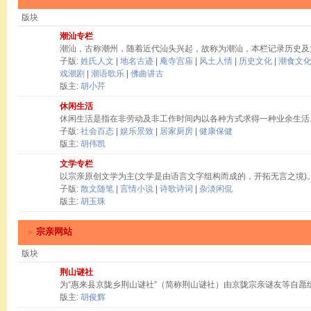
版块
潮汕专栏
潮汕，古称潮州，随着近代汕头兴起，故称为潮汕，本栏记录历史及
子版:
姓氏人文
|
地名古迹
|
庵寺宫庙
|
风土人情
|
历史文化
|
潮食文
戏潮剧
|
潮语歌乐
|
佛曲讲古
版主:
胡小芹
休闲生活
休闲生活是指在非劳动及非工作时间内以各种方式求得一种业余生活
子版:
社会百态
|
娱乐景致
|
居家厨房
|
健康保健
版主:
胡伟凯
文学专栏
以宗亲原创文学为主(文学是由语言文字组构而成的，开拓无言之境)
子版:
散文随笔
|
言情小说
|
诗歌诗词
|
杂淡闲侃
版主:
胡玉珠
»
宗亲网站
版块
荆山谜社
为“惠来县京陇乡荆山谜社”（简称荆山谜社）由京陇宗亲谜友等自愿
版主:
胡俊辉