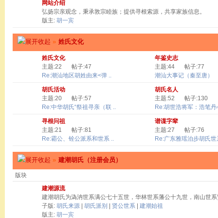
网站介绍
弘扬宗亲观念，秉承敦宗睦族；提供寻根索源，共享家族信息。
版主:
胡一宾
»
姓氏文化
姓氏文化
年鉴史志
主题:22
帖子:47
主题:44
帖子:77
Re:潮汕地区胡姓由来<弹 ..
潮汕大事记（秦至唐）
胡氏活动
胡氏名人
主题:20
帖子:57
主题:52
帖子:130
Re:中华胡氏“祭祖寻亲（联 ..
Re:胡世浩将军：浩笔丹心 
寻根问祖
谱谍字辈
主题:21
帖子:81
主题:27
帖子:76
Re:霸公、铨公派系和世系 ..
Re:广东雅瑶泊步胡氏世系
»
建潮胡氏（注册会员）
版块
建潮源流
建潮胡氏为溈汭世系满公七十五世，华林世系藩公十九世，南山世系
子版:
胡氏来源
|
胡氏派别
|
贤公世系
|
建潮始祖
版主:
胡一宾