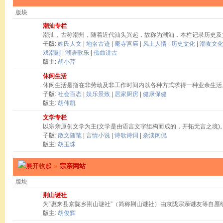
版块
潮汕专栏
潮汕，古称潮州，随着近代汕头兴起，故称为潮汕，本栏记录历史及
子版:
姓氏人文
|
地名古迹
|
庵寺宫庙
|
风土人情
|
历史文化
|
潮食文
戏潮剧
|
潮语歌乐
|
佛曲讲古
版主:
胡小芹
休闲生活
休闲生活是指在非劳动及非工作时间内以各种方式求得一种业余生活
子版:
社会百态
|
娱乐景致
|
居家厨房
|
健康保健
版主:
胡伟凯
文学专栏
以宗亲原创文学为主(文学是由语言文字组构而成的，开拓无言之境)
子版:
散文随笔
|
言情小说
|
诗歌诗词
|
杂淡闲侃
版主:
胡玉珠
»
宗亲网站
版块
荆山谜社
为“惠来县京陇乡荆山谜社”（简称荆山谜社）由京陇宗亲谜友等自愿
版主:
胡俊辉