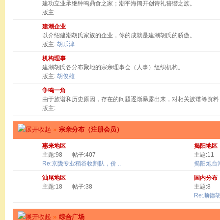
建功立业承继钟鸣鼎食之家；潮平海阔开创诗礼簪缨之族。
版主:
建潮企业
以介绍建潮胡氏家族的企业，你的成就是建潮胡氏的骄傲。
版主:
胡乐津
机构理事
建潮胡氏各分布聚地的宗亲理事会（人事）组织机构。
版主:
胡俊雄
争鸣一角
由于族谱和历史原因，存在的问题逐渐暴露出来，对相关族谱等资料
版主:
»
宗亲分布（注册会员）
惠来地区
揭阳地区
主题:98
帖子:407
主题:11
Re:京陇专业稻谷收割队，价 ..
揭阳炮台
汕尾地区
国内分布
主题:18
帖子:38
主题:8
Re:顺德
»
综合广场