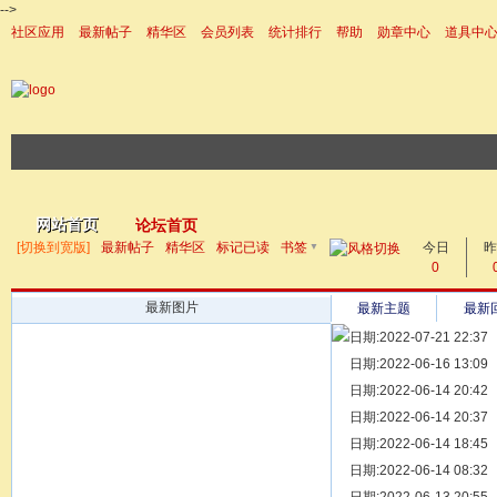
-->
社区应用
最新帖子
精华区
会员列表
统计排行
帮助
勋章中心
道具中
|帮助
网站首页
论坛首页
▼
[切换到宽版]
最新帖子
精华区
标记已读
书签
今日
帖子
昨
0
最新图片
最新主题
最新
日期:2022-07-21 22:37
[ 宗亲新闻 ]
日期:2022-06-16 13:09
同为宗亲，
[ 族谱知识 ]
日期:2022-06-14 20:42
漫话辈份
[ 族谱知识 ]
日期:2022-06-14 20:37
修族谱的用
[ 族谱知识 ]
日期:2022-06-14 18:45
一元等于多
[ 散文随笔 ]
日期:2022-06-14 08:32
写给远在天