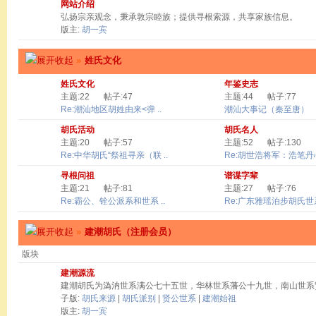
网站介绍
弘扬宗亲观念，秉承敦宗睦族；提供寻根索源，共享家族信息。
版主:
胡一宾
»
姓氏文化
姓氏文化
年鉴史志
主题:22
帖子:47
主题:44
帖子:77
Re:潮汕地区胡姓由来<弹 ..
潮汕大事记（秦至唐）
胡氏活动
胡氏名人
主题:20
帖子:57
主题:52
帖子:130
Re:中华胡氏“祭祖寻亲（联 ..
Re:胡世浩将军：浩笔丹心 
寻根问祖
谱谍字辈
主题:21
帖子:81
主题:27
帖子:76
Re:霸公、铨公派系和世系 ..
Re:广东雅瑶泊步胡氏世系
»
建潮胡氏（注册会员）
版块
建潮源流
建潮胡氏为溈汭世系满公七十五世，华林世系藩公十九世，南山世系
子版:
胡氏来源
|
胡氏派别
|
贤公世系
|
建潮始祖
版主:
胡一宾