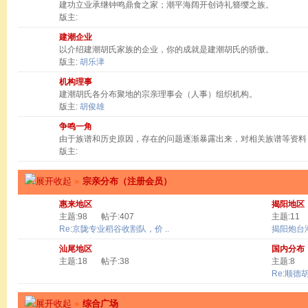
建功立业承继钟鸣鼎食之家；潮平海阔开创诗礼簪缨之族。
版主:
建潮企业
以介绍建潮胡氏家族的企业，你的成就是建潮胡氏的骄傲。
版主:
胡乐津
机构理事
建潮胡氏各分布聚地的宗亲理事会（人事）组织机构。
版主:
胡俊雄
争鸣一角
由于族谱和历史原因，存在的问题逐渐暴露出来，对相关族谱等资料
版主:
»
宗亲分布（注册会员）
惠来地区
揭阳地区
主题:98
帖子:407
主题:11
Re:京陇专业稻谷收割队，价 ..
揭阳炮台
汕尾地区
国内分布
主题:18
帖子:38
主题:8
Re:顺德
»
综合广场