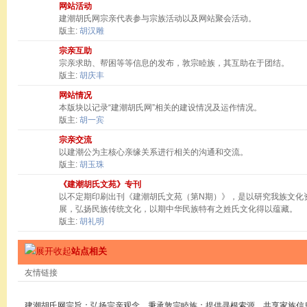
网站活动
建潮胡氏网宗亲代表参与宗族活动以及网站聚会活动。
版主:
胡汉雕
宗亲互助
宗亲求助、帮困等等信息的发布，敦宗睦族，其互助在于团结。
版主:
胡庆丰
网站情况
本版块以记录“建潮胡氏网”相关的建设情况及运作情况。
版主:
胡一宾
宗亲交流
以建潮公为主核心亲缘关系进行相关的沟通和交流。
版主:
胡玉珠
《建潮胡氏文苑》专刊
以不定期印刷出刊《建潮胡氏文苑（第N期）》，是以研究我族文化
展，弘扬民族传统文化，以期中华民族特有之姓氏文化得以蕴藏。
版主:
胡礼明
站点相关
友情链接
建潮胡氏网宗旨：弘扬宗亲观念，秉承敦宗睦族；提供寻根索源，共享家族信