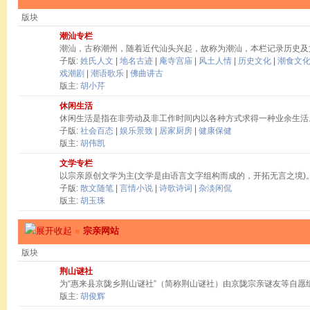
版块
潮汕专栏
潮汕，古称潮州，随着近代汕头兴起，故称为潮汕，本栏记录历史及
子版:
姓氏人文
|
地名古迹
|
庵寺宫庙
|
风土人情
|
历史文化
|
潮食文
戏潮剧
|
潮语歌乐
|
佛曲讲古
版主:
胡小芹
休闲生活
休闲生活是指在非劳动及非工作时间内以各种方式求得一种业余生活
子版:
社会百态
|
娱乐景致
|
居家厨房
|
健康保健
版主:
胡伟凯
文学专栏
以宗亲原创文学为主(文学是由语言文字组构而成的，开拓无言之境)
子版:
散文随笔
|
言情小说
|
诗歌诗词
|
杂淡闲侃
版主:
胡玉珠
»
宗亲网站
版块
荆山谜社
为“惠来县京陇乡荆山谜社”（简称荆山谜社）由京陇宗亲谜友等自愿
版主:
胡俊辉