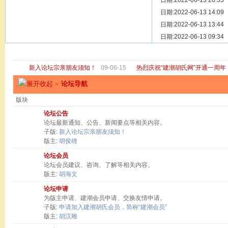
[ 宗亲新闻 ]
日期:2022-06-13 20:55
关于“金鸡落
[ 庙堂宗祠 ]
日期:2022-06-13 14:09
洽礼祖祠
[ 庙堂宗祠 ]
日期:2022-06-13 13:44
京华胡氏二
[ 庙堂宗祠 ]
日期:2022-06-13 09:34
祖祠、家庙
[ 论坛公告 ]
关于“建潮胡
新入论坛宗亲朋友须知！
09-06-15
热烈庆祝“建潮胡氏网”开通一周年
»
论坛导航
版块
论坛公告
论坛最新通知、公告、新闻要点等相关内容。
子版:
新入论坛宗亲朋友须知！
版主:
胡俊雄
论坛会员
论坛会员建议、咨询、了解等相关内容。
版主:
胡海文
论坛申请
为版主申请、建潮会员申请、交换友情申请。
子版:
申请加入建潮胡氏会员，简称“建潮会员”
版主:
胡汉雕