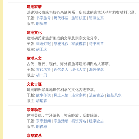
建潮家谱
以建潮公血缘为核心亲缘关系，所形成的家族活动的档案材料记录。
子版:
书字族号
|
历代移居
|
族谱核正
|
谱谍世系
版主:
胡庆丰
建潮文化
建潮胡氏家族所形成的文学及宗亲文化分享。
子版:
训语灯谜
|
祭祀礼仪
|
家族楹联
|
诗书画章
版主:
胡玉珠
建潮人文
古代、近代、现代、海外侨胞等建潮胡氏名人荟萃。
子版:
古代名贤
|
近代名人
|
现代人文
|
海外俊彦
版主:
胡一刀
文化古迹
建潮胡氏聚集地世代相承的文化古迹荟萃。
子版:
故事传说
|
风土人情
|
庙堂宗祠
|
遗留古迹
|
祖墓风水
版主:
胡炳霖
宗亲动态
建潮美德，世泽绵长，敦亲睦族，瓜瓞绵绵。
子版:
宗亲新闻
|
宗族活动
|
捐资芳名
|
建潮史志
版主:
胡俊雄
京华族系