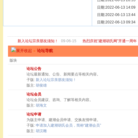
[ 宗亲新闻 ]
日期:2022-06-13 20:55
关于“金鸡落
[ 庙堂宗祠 ]
日期:2022-06-13 14:09
洽礼祖祠
[ 庙堂宗祠 ]
日期:2022-06-13 13:44
京华胡氏二
[ 庙堂宗祠 ]
日期:2022-06-13 09:34
祖祠、家庙
[ 论坛公告 ]
关于“建潮胡
新入论坛宗亲朋友须知！
09-06-15
热烈庆祝“建潮胡氏网”开通一周年
»
论坛导航
版块
论坛公告
论坛最新通知、公告、新闻要点等相关内容。
子版:
新入论坛宗亲朋友须知！
版主:
胡俊雄
论坛会员
论坛会员建议、咨询、了解等相关内容。
版主:
胡海文
论坛申请
为版主申请、建潮会员申请、交换友情申请。
子版:
申请加入建潮胡氏会员，简称“建潮会员”
版主:
胡汉雕