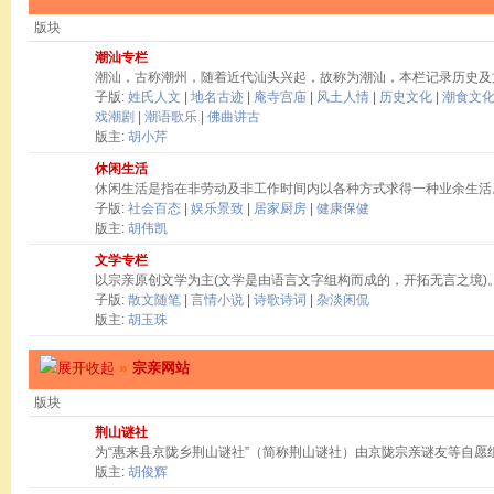
版块
潮汕专栏
潮汕，古称潮州，随着近代汕头兴起，故称为潮汕，本栏记录历史及
子版:
姓氏人文
|
地名古迹
|
庵寺宫庙
|
风土人情
|
历史文化
|
潮食文
戏潮剧
|
潮语歌乐
|
佛曲讲古
版主:
胡小芹
休闲生活
休闲生活是指在非劳动及非工作时间内以各种方式求得一种业余生活
子版:
社会百态
|
娱乐景致
|
居家厨房
|
健康保健
版主:
胡伟凯
文学专栏
以宗亲原创文学为主(文学是由语言文字组构而成的，开拓无言之境)
子版:
散文随笔
|
言情小说
|
诗歌诗词
|
杂淡闲侃
版主:
胡玉珠
»
宗亲网站
版块
荆山谜社
为“惠来县京陇乡荆山谜社”（简称荆山谜社）由京陇宗亲谜友等自愿
版主:
胡俊辉