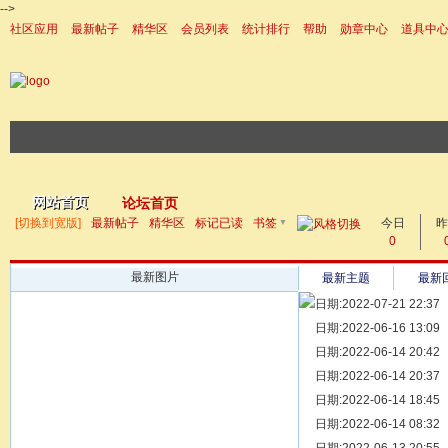
-->
社区应用
最新帖子
精华区
会员列表
统计排行
帮助
勋章中心
道具中
|帮助
网站首页
论坛首页
▼
[切换到宽版]
最新帖子
精华区
标记已读
书签
今日
帖子
昨
0
最新图片
最新主题
最新
日期:2022-07-21 22:37
[ 宗亲新闻 ]
日期:2022-06-16 13:09
同为宗亲，
[ 族谱知识 ]
日期:2022-06-14 20:42
漫话辈份
[ 族谱知识 ]
日期:2022-06-14 20:37
修族谱的用
[ 族谱知识 ]
日期:2022-06-14 18:45
一元等于多
[ 散文随笔 ]
日期:2022-06-14 08:32
写给远在天