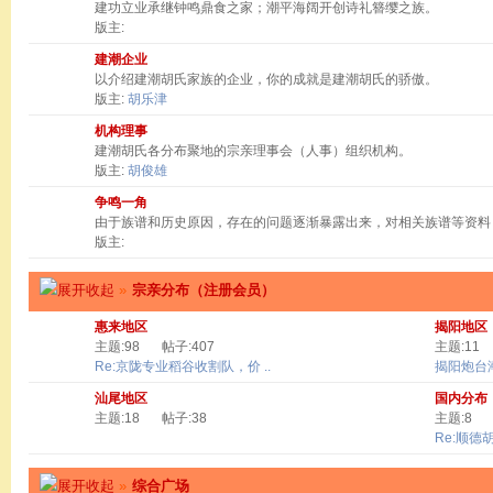
建功立业承继钟鸣鼎食之家；潮平海阔开创诗礼簪缨之族。
版主:
建潮企业
以介绍建潮胡氏家族的企业，你的成就是建潮胡氏的骄傲。
版主:
胡乐津
机构理事
建潮胡氏各分布聚地的宗亲理事会（人事）组织机构。
版主:
胡俊雄
争鸣一角
由于族谱和历史原因，存在的问题逐渐暴露出来，对相关族谱等资料
版主:
»
宗亲分布（注册会员）
惠来地区
揭阳地区
主题:98
帖子:407
主题:11
Re:京陇专业稻谷收割队，价 ..
揭阳炮台
汕尾地区
国内分布
主题:18
帖子:38
主题:8
Re:顺德
»
综合广场