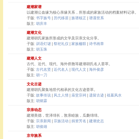
建潮家谱
以建潮公血缘为核心亲缘关系，所形成的家族活动的档案材料记录。
子版:
书字族号
|
历代移居
|
族谱核正
|
谱谍世系
版主:
胡庆丰
建潮文化
建潮胡氏家族所形成的文学及宗亲文化分享。
子版:
训语灯谜
|
祭祀礼仪
|
家族楹联
|
诗书画章
版主:
胡玉珠
建潮人文
古代、近代、现代、海外侨胞等建潮胡氏名人荟萃。
子版:
古代名贤
|
近代名人
|
现代人文
|
海外俊彦
版主:
胡一刀
文化古迹
建潮胡氏聚集地世代相承的文化古迹荟萃。
子版:
故事传说
|
风土人情
|
庙堂宗祠
|
遗留古迹
|
祖墓风水
版主:
胡炳霖
宗亲动态
建潮美德，世泽绵长，敦亲睦族，瓜瓞绵绵。
子版:
宗亲新闻
|
宗族活动
|
捐资芳名
|
建潮史志
版主:
胡俊雄
京华族系