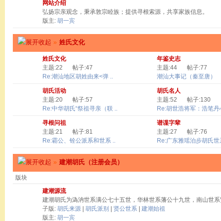
网站介绍
弘扬宗亲观念，秉承敦宗睦族；提供寻根索源，共享家族信息。
版主:
胡一宾
»
姓氏文化
姓氏文化
年鉴史志
主题:22
帖子:47
主题:44
帖子:77
Re:潮汕地区胡姓由来<弹 ..
潮汕大事记（秦至唐）
胡氏活动
胡氏名人
主题:20
帖子:57
主题:52
帖子:130
Re:中华胡氏“祭祖寻亲（联 ..
Re:胡世浩将军：浩笔丹心 
寻根问祖
谱谍字辈
主题:21
帖子:81
主题:27
帖子:76
Re:霸公、铨公派系和世系 ..
Re:广东雅瑶泊步胡氏世系
»
建潮胡氏（注册会员）
版块
建潮源流
建潮胡氏为溈汭世系满公七十五世，华林世系藩公十九世，南山世系
子版:
胡氏来源
|
胡氏派别
|
贤公世系
|
建潮始祖
版主:
胡一宾