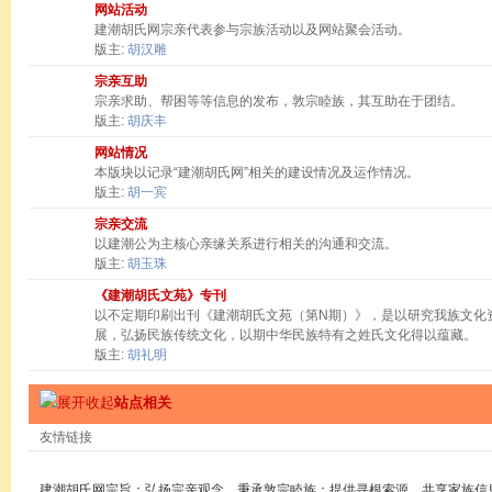
网站活动
建潮胡氏网宗亲代表参与宗族活动以及网站聚会活动。
版主:
胡汉雕
宗亲互助
宗亲求助、帮困等等信息的发布，敦宗睦族，其互助在于团结。
版主:
胡庆丰
网站情况
本版块以记录“建潮胡氏网”相关的建设情况及运作情况。
版主:
胡一宾
宗亲交流
以建潮公为主核心亲缘关系进行相关的沟通和交流。
版主:
胡玉珠
《建潮胡氏文苑》专刊
以不定期印刷出刊《建潮胡氏文苑（第N期）》，是以研究我族文化
展，弘扬民族传统文化，以期中华民族特有之姓氏文化得以蕴藏。
版主:
胡礼明
站点相关
友情链接
建潮胡氏网宗旨：弘扬宗亲观念，秉承敦宗睦族；提供寻根索源，共享家族信