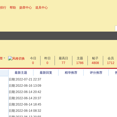
排行
帮助
勋章中心
道具中心
▼
搜 索
签
今日
帖子
昨日
最高日
主题
帖子
会员
0
0
77
1786
4808
1712
热搜：
最新主题
最新回复
精华推荐
评分推荐
日期:2022-07-21 22:37
[ 宗亲新闻 ]
日期:2022-06-16 13:09
同为宗亲，血脉相连——记陆丰碣石宗亲到祖家京陇居地探亲问祖
[ 族谱知识 ]
日期:2022-06-14 20:42
漫话辈份
[ 族谱知识 ]
日期:2022-06-14 20:37
修族谱的用字规范与说明
[ 族谱知识 ]
日期:2022-06-14 18:45
一元等于多少年？
[ 散文随笔 ]
日期:2022-06-14 08:32
写给远在天堂的父亲——胡棉创