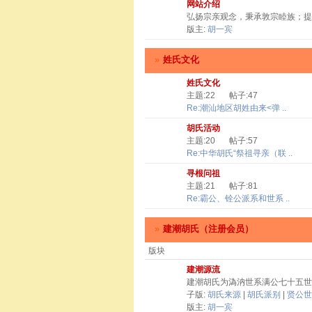
网站介绍
弘扬宗亲观念，秉承敦宗睦族；提
版主:
胡一宾
»
姓氏文化
姓氏文化
主题:22
帖子:47
Re:潮汕地区胡姓由来<弹 ..
胡氏活动
主题:20
帖子:57
Re:中华胡氏“祭祖寻亲（联 ..
寻根问祖
主题:21
帖子:81
Re:霸公、铨公派系和世系 ..
»
建潮胡氏（注册会员）
版块
建潮源流
建潮胡氏为溈汭世系满公七十五世
子版:
胡氏来源
|
胡氏派别
|
贤公世
版主:
胡一宾