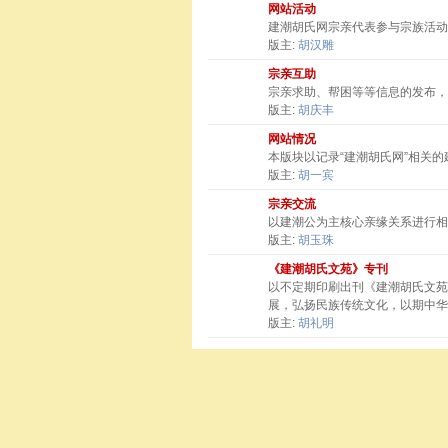
网站活动
建潮胡氏网宗亲代表参与宗族活动
版主:
胡汉雕
宗亲互助
宗亲求助、帮困等等信息的发布，
版主:
胡庆丰
网站情况
本版块以记录“建潮胡氏网”相关
版主:
胡一宾
宗亲交流
以建潮公为主核心亲缘关系进行相
版主:
胡玉珠
《建潮胡氏文苑》专刊
以不定期印刷出刊《建潮胡氏文苑
展，弘扬民族传统文化，以期中华
版主:
胡礼明
站点相关
友情链接
建潮胡氏网宗旨：弘扬宗亲观念，秉承敦宗