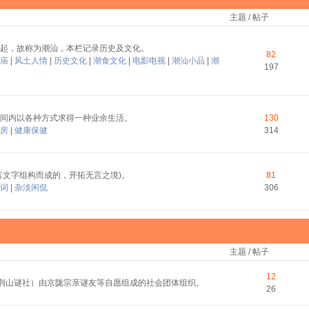
主题 / 帖子
起，故称为潮汕，本栏记录历史及文化。
82
庙
|
风土人情
|
历史文化
|
潮食文化
|
电影电视
|
潮汕小品
|
潮
197
间内以各种方式求得一种业余生活。
130
房
|
健康保健
314
言文字组构而成的，开拓无言之境)。
81
词
|
杂淡闲侃
306
主题 / 帖子
12
称荆山谜社）由京陇宗亲谜友等自愿组成的社会团体组织。
26