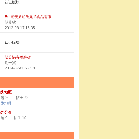
认证版块
Re:潮安县胡氏兄弟食品有限 ..
胡贵钦
2012-08-17 15:35
认证版块
胡公满寿考辨析
胡一宾
2014-07-08 22:13
汕头地区
题:26
帖子:72
京陇地理
海外分布
题:9
帖子:10