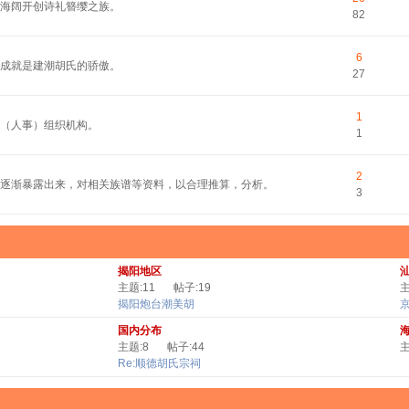
平海阔开创诗礼簪缨之族。
82
6
的成就是建潮胡氏的骄傲。
27
1
（人事）组织机构。
1
2
逐渐暴露出来，对相关族谱等资料，以合理推算，分析。
3
揭阳地区
主题:11
帖子:19
主
揭阳炮台潮美胡
国内分布
主题:8
帖子:44
主
Re:顺德胡氏宗祠