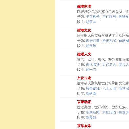
建潮家谱
以建潮公血缘为核心亲缘关系，所
子版:
书字族号
|
历代移居
|
族谱核
版主:
胡庆丰
建潮文化
建潮胡氏家族所形成的文学及宗亲
子版:
训语灯谜
|
祭祀礼仪
|
家族楹
版主:
胡玉珠
建潮人文
古代、近代、现代、海外侨胞等建
子版:
古代名贤
|
近代名人
|
现代人
版主:
胡一刀
文化古迹
建潮胡氏聚集地世代相承的文化古
子版:
故事传说
|
风土人情
|
庙堂宗
版主:
胡炳霖
宗亲动态
建潮美德，世泽绵长，敦亲睦族，
子版:
宗亲新闻
|
宗族活动
|
捐资芳
版主:
胡俊雄
京华族系