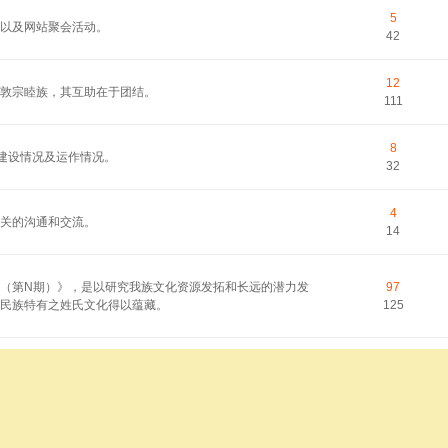
5
以及网站聚会活动。
42
12
敦宗睦族，其互助在于团结。
111
8
的建设情况及运作情况。
32
4
关的沟通和交流。
14
（第N期）》，是以研究我族文化资源发拓和长远的潜力发
97
民族特有之姓氏文化得以蕴藏。
125
睦族；提供寻根索源，共享家族信息。