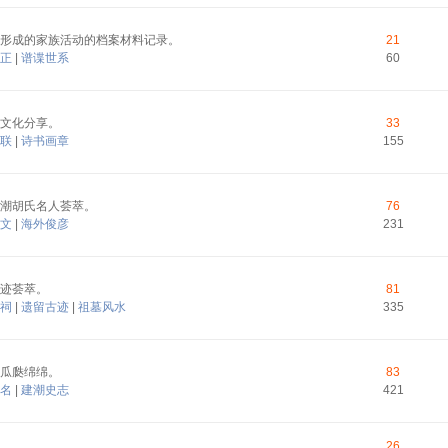
形成的家族活动的档案材料记录。
21
正
|
谱谍世系
60
文化分享。
33
联
|
诗书画章
155
潮胡氏名人荟萃。
76
文
|
海外俊彦
231
迹荟萃。
81
祠
|
遗留古迹
|
祖墓风水
335
瓜瓞绵绵。
83
名
|
建潮史志
421
26