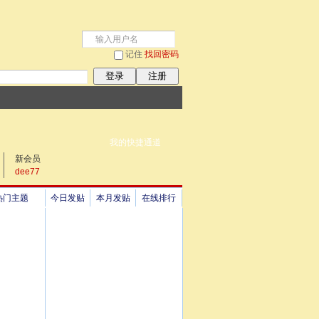
记住
找回密码
登录
注册
我的快捷通道
新会员
dee77
热门主题
今日发贴
本月发贴
在线排行