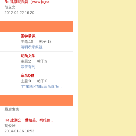
Re:建潮胡氏网（www.jcgsx ..
胡义文
2012-04-22 16:20
国学常识
主题:10
帖子:18
清明孝亲祭祖
胡氏文学
主题:2
帖子:9
宗亲有约
宗亲Q群
主题:0
帖子:0
“广东地区胡氏宗亲群”招 ..
最后发表
Re:建潮公一世祖墓、祠维修 ..
胡俊雄
2014-01-16 16:53