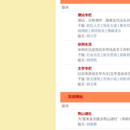
版块
潮汕专栏
潮汕，古称潮州，随着近代汕头兴
子版:
姓氏人文
|
地名古迹
|
庵寺宫
戏潮剧
|
潮语歌乐
|
佛曲讲古
版主:
胡小芹
休闲生活
休闲生活是指在非劳动及非工作时
子版:
社会百态
|
娱乐景致
|
居家厨
版主:
胡伟凯
文学专栏
以宗亲原创文学为主(文学是由语
子版:
散文随笔
|
言情小说
|
诗歌诗
版主:
胡玉珠
»
宗亲网站
版块
荆山谜社
为“惠来县京陇乡荆山谜社”（简
版主:
胡俊辉