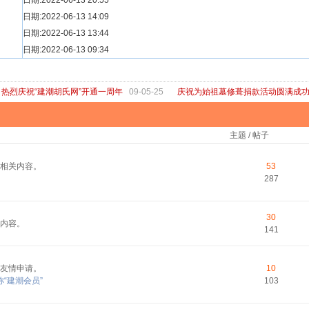
[ 宗亲新闻 ]
日期:2022-06-13 20:55
关于“金鸡落洋”祖坟复原修缮的倡议
[ 庙堂宗祠 ]
日期:2022-06-13 14:09
洽礼祖祠
[ 庙堂宗祠 ]
日期:2022-06-13 13:44
京华胡氏二世祖祠
[ 庙堂宗祠 ]
日期:2022-06-13 09:34
祖祠、家庙
[ 论坛公告 ]
关于“建潮胡氏网”恢复正常运行的通知
热烈庆祝“建潮胡氏网”开通一周年
09-05-25
庆祝为始祖墓修葺捐款活动圆满成
主题 / 帖子
相关内容。
53
287
30
内容。
141
友情申请。
10
“建潮会员”
103