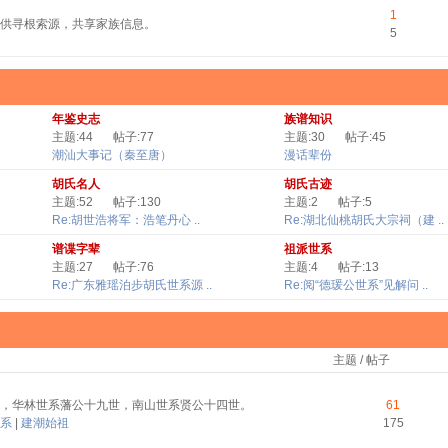
1
供寻根索源，共享家族信息。
5
年鉴史志
族谱知识
主题:44
帖子:77
主题:30
帖子:45
潮汕大事记（秦至唐）
漫话辈份
胡氏名人
胡氏古迹
主题:52
帖子:130
主题:2
帖子:5
Re:胡世浩将军：浩笔丹心 ..
Re:湖北仙桃胡氏大宗祠（建 ..
谱谍字辈
祖派世系
主题:27
帖子:76
主题:4
帖子:13
Re:广东雅瑶泊步胡氏世系源 ..
Re:阅“德瑗公世系”见解问 ..
主题 / 帖子
，华林世系藩公十九世，南山世系贤公十四世。
61
系
|
建潮始祖
175