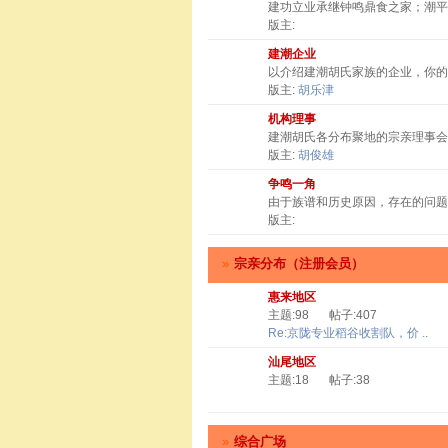
建功立业承继钟鸣鼎食之家；潮
版主:
建潮企业
以介绍建潮胡氏家族的企业，你
版主:
胡乐津
机构理事
建潮胡氏各分布聚地的宗亲理事会
版主:
胡俊雄
争鸣一角
由于族谱和历史原因，存在的问题
版主:
»
宗亲分布（注册会员）
惠来地区
主题:98
帖子:407
Re:京陇专业稻谷收割队，价 ..
汕尾地区
主题:18
帖子:38
»
综合广场