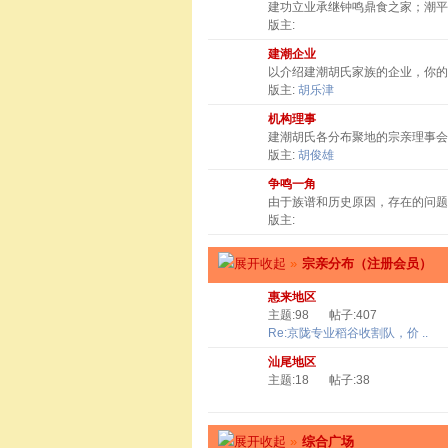
建功立业承继钟鸣鼎食之家；潮
版主:
建潮企业
以介绍建潮胡氏家族的企业，你
版主:
胡乐津
机构理事
建潮胡氏各分布聚地的宗亲理事会
版主:
胡俊雄
争鸣一角
由于族谱和历史原因，存在的问题
版主:
»
宗亲分布（注册会员）
惠来地区
主题:98
帖子:407
Re:京陇专业稻谷收割队，价 ..
汕尾地区
主题:18
帖子:38
»
综合广场