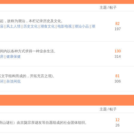
主题 / 帖子
起，故称为潮汕，本栏记录历史及文化。
82
庙
|
风土人情
|
历史文化
|
潮食文化
|
电影电视
|
潮汕小品
|
潮
197
间内以各种方式求得一种业余生活。
130
房
|
健康保健
314
言文字组构而成的，开拓无言之境)。
81
词
|
杂淡闲侃
306
主题 / 帖子
12
称荆山谜社）由京陇宗亲谜友等自愿组成的社会团体组织。
26