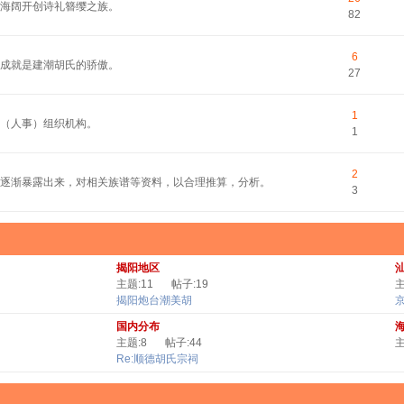
平海阔开创诗礼簪缨之族。
82
6
的成就是建潮胡氏的骄傲。
27
1
（人事）组织机构。
1
2
逐渐暴露出来，对相关族谱等资料，以合理推算，分析。
3
揭阳地区
主题:11
帖子:19
主
揭阳炮台潮美胡
国内分布
主题:8
帖子:44
主
Re:顺德胡氏宗祠