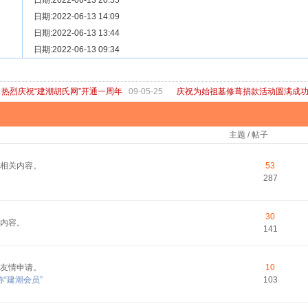
[ 宗亲新闻 ]
日期:2022-06-13 20:55
关于“金鸡落洋”祖坟复原修缮的倡议
[ 庙堂宗祠 ]
日期:2022-06-13 14:09
洽礼祖祠
[ 庙堂宗祠 ]
日期:2022-06-13 13:44
京华胡氏二世祖祠
[ 庙堂宗祠 ]
日期:2022-06-13 09:34
祖祠、家庙
[ 论坛公告 ]
关于“建潮胡氏网”恢复正常运行的通知
热烈庆祝“建潮胡氏网”开通一周年
09-05-25
庆祝为始祖墓修葺捐款活动圆满成
主题 / 帖子
相关内容。
53
287
30
内容。
141
友情申请。
10
“建潮会员”
103