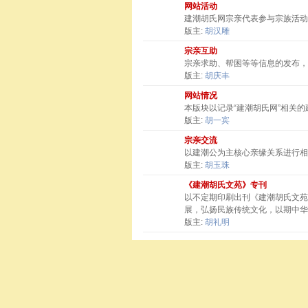
网站活动
建潮胡氏网宗亲代表参与宗族活动
版主:
胡汉雕
宗亲互助
宗亲求助、帮困等等信息的发布，
版主:
胡庆丰
网站情况
本版块以记录“建潮胡氏网”相关
版主:
胡一宾
宗亲交流
以建潮公为主核心亲缘关系进行相
版主:
胡玉珠
《建潮胡氏文苑》专刊
以不定期印刷出刊《建潮胡氏文苑
展，弘扬民族传统文化，以期中华
版主:
胡礼明
站点相关
友情链接
建潮胡氏网宗旨：弘扬宗亲观念，秉承敦宗