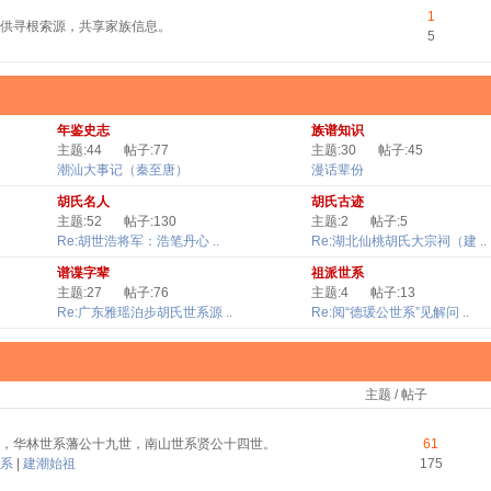
1
供寻根索源，共享家族信息。
5
年鉴史志
族谱知识
主题:44
帖子:77
主题:30
帖子:45
潮汕大事记（秦至唐）
漫话辈份
胡氏名人
胡氏古迹
主题:52
帖子:130
主题:2
帖子:5
Re:胡世浩将军：浩笔丹心 ..
Re:湖北仙桃胡氏大宗祠（建 ..
谱谍字辈
祖派世系
主题:27
帖子:76
主题:4
帖子:13
Re:广东雅瑶泊步胡氏世系源 ..
Re:阅“德瑗公世系”见解问 ..
主题 / 帖子
，华林世系藩公十九世，南山世系贤公十四世。
61
系
|
建潮始祖
175