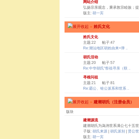
网站介绍
弘扬宗亲观念，秉承敦宗睦族；提
版主:
胡一宾
»
姓氏文化
姓氏文化
主题:22
帖子:47
Re:潮汕地区胡姓由来<弹 ..
胡氏活动
主题:20
帖子:57
Re:中华胡氏“祭祖寻亲（联 ..
寻根问祖
主题:21
帖子:81
Re:霸公、铨公派系和世系 ..
»
建潮胡氏（注册会员）
版块
建潮源流
建潮胡氏为溈汭世系满公七十五世
子版:
胡氏来源
|
胡氏派别
|
贤公世
版主:
胡一宾