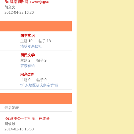
Re:建潮胡氏网（www.jcgsx ..
胡义文
2012-04-22 16:20
国学常识
主题:10
帖子:18
清明孝亲祭祖
胡氏文学
主题:2
帖子:9
宗亲有约
宗亲Q群
主题:0
帖子:0
“广东地区胡氏宗亲群”招 ..
最后发表
Re:建潮公一世祖墓、祠维修 ..
胡俊雄
2014-01-16 16:53