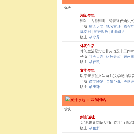
版块
潮汕专栏
潮汕，古称潮州，随着近代汕头兴
子版:
姓氏人文
|
地名古迹
|
庵寺宫
戏潮剧
|
潮语歌乐
|
佛曲讲古
版主:
胡小芹
休闲生活
休闲生活是指在非劳动及非工作时
子版:
社会百态
|
娱乐景致
|
居家厨
版主:
胡伟凯
文学专栏
以宗亲原创文学为主(文学是由语
子版:
散文随笔
|
言情小说
|
诗歌诗
版主:
胡玉珠
»
宗亲网站
版块
荆山谜社
为“惠来县京陇乡荆山谜社”（简
版主:
胡俊辉