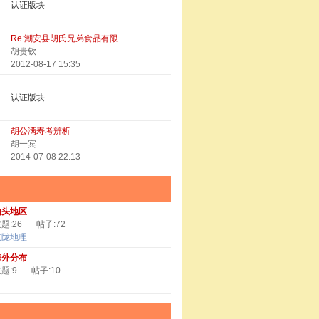
认证版块
Re:潮安县胡氏兄弟食品有限 ..
胡贵钦
2012-08-17 15:35
认证版块
胡公满寿考辨析
胡一宾
2014-07-08 22:13
汕头地区
题:26
帖子:72
京陇地理
海外分布
题:9
帖子:10