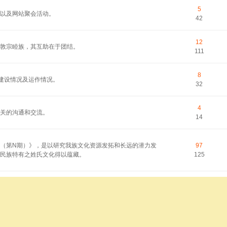
5
以及网站聚会活动。
42
12
敦宗睦族，其互助在于团结。
111
8
的建设情况及运作情况。
32
4
关的沟通和交流。
14
（第N期）》，是以研究我族文化资源发拓和长远的潜力发
97
民族特有之姓氏文化得以蕴藏。
125
睦族；提供寻根索源，共享家族信息。