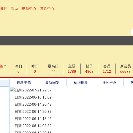
排行
帮助
勋章中心
道具中心
▼
搜 索
签
今日
昨日
帖子
最高日
主题
帖子
会员
新会员
0
0
77
1786
4808
1712
dee77
热搜：
最新主题
最新回复
精华推荐
评分推荐
日期:2022-07-21 22:37
[ 宗亲新闻 ]
日期:2022-06-16 13:09
同为宗亲，血脉相连——记陆丰碣石宗亲到祖家京陇居地探亲问
[ 族谱知识 ]
日期:2022-06-14 20:42
漫话辈份
[ 族谱知识 ]
日期:2022-06-14 20:37
修族谱的用字规范与说明
[ 族谱知识 ]
日期:2022-06-14 18:45
一元等于多少年？
[ 散文随笔 ]
日期:2022-06-14 08:32
写给远在天堂的父亲——胡棉创