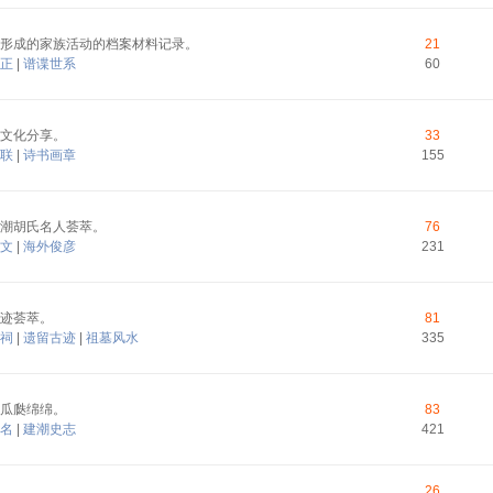
形成的家族活动的档案材料记录。
21
正
|
谱谍世系
60
文化分享。
33
联
|
诗书画章
155
潮胡氏名人荟萃。
76
文
|
海外俊彦
231
迹荟萃。
81
祠
|
遗留古迹
|
祖墓风水
335
瓜瓞绵绵。
83
名
|
建潮史志
421
26