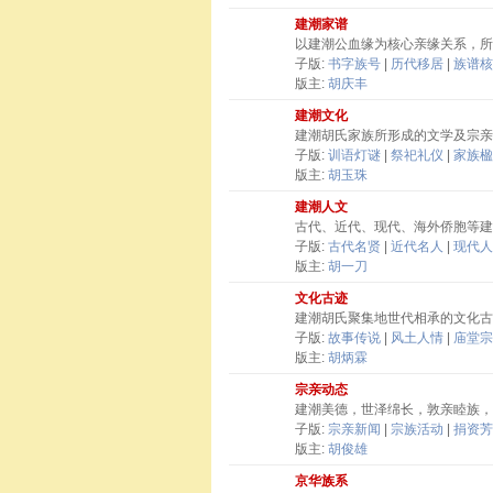
建潮家谱
以建潮公血缘为核心亲缘关系，所
子版:
书字族号
|
历代移居
|
族谱核
版主:
胡庆丰
建潮文化
建潮胡氏家族所形成的文学及宗亲
子版:
训语灯谜
|
祭祀礼仪
|
家族楹
版主:
胡玉珠
建潮人文
古代、近代、现代、海外侨胞等建
子版:
古代名贤
|
近代名人
|
现代人
版主:
胡一刀
文化古迹
建潮胡氏聚集地世代相承的文化古
子版:
故事传说
|
风土人情
|
庙堂宗
版主:
胡炳霖
宗亲动态
建潮美德，世泽绵长，敦亲睦族，
子版:
宗亲新闻
|
宗族活动
|
捐资芳
版主:
胡俊雄
京华族系