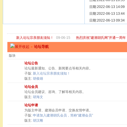
[ 宗亲新闻 ]
日期:2022-06-13 20:55
关于“金鸡落
[ 庙堂宗祠 ]
日期:2022-06-13 14:09
洽礼祖祠
[ 庙堂宗祠 ]
日期:2022-06-13 13:44
京华胡氏二
[ 庙堂宗祠 ]
日期:2022-06-13 09:34
祖祠、家庙
[ 论坛公告 ]
关于“建潮胡
新入论坛宗亲朋友须知！
09-06-15
热烈庆祝“建潮胡氏网”开通一周年
»
论坛导航
版块
论坛公告
论坛最新通知、公告、新闻要点等相关内容。
子版:
新入论坛宗亲朋友须知！
版主:
胡俊雄
论坛会员
论坛会员建议、咨询、了解等相关内容。
版主:
胡海文
论坛申请
为版主申请、建潮会员申请、交换友情申请。
子版:
申请加入建潮胡氏会员，简称“建潮会员”
版主:
胡汉雕