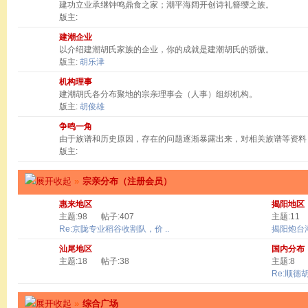
建功立业承继钟鸣鼎食之家；潮平海阔开创诗礼簪缨之族。
版主:
建潮企业
以介绍建潮胡氏家族的企业，你的成就是建潮胡氏的骄傲。
版主:
胡乐津
机构理事
建潮胡氏各分布聚地的宗亲理事会（人事）组织机构。
版主:
胡俊雄
争鸣一角
由于族谱和历史原因，存在的问题逐渐暴露出来，对相关族谱等资料
版主:
»
宗亲分布（注册会员）
惠来地区
揭阳地区
主题:98
帖子:407
主题:11
Re:京陇专业稻谷收割队，价 ..
揭阳炮台
汕尾地区
国内分布
主题:18
帖子:38
主题:8
Re:顺德
»
综合广场