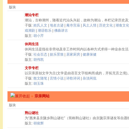
版块
潮汕专栏
潮汕，古称潮州，随着近代汕头兴起，故称为潮汕，本栏记录历史及
子版:
姓氏人文
|
地名古迹
|
庵寺宫庙
|
风土人情
|
历史文化
|
潮食文
戏潮剧
|
潮语歌乐
|
佛曲讲古
版主:
胡小芹
休闲生活
休闲生活是指在非劳动及非工作时间内以各种方式求得一种业余生活
子版:
社会百态
|
娱乐景致
|
居家厨房
|
健康保健
版主:
胡伟凯
文学专栏
以宗亲原创文学为主(文学是由语言文字组构而成的，开拓无言之境)
子版:
散文随笔
|
言情小说
|
诗歌诗词
|
杂淡闲侃
版主:
胡玉珠
»
宗亲网站
版块
荆山谜社
为“惠来县京陇乡荆山谜社”（简称荆山谜社）由京陇宗亲谜友等自愿
版主:
胡俊辉