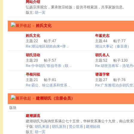
网站介绍
弘扬宗亲观念，秉承敦宗睦族；提供寻根索源，共享家族信息。
版主:
胡一宾
»
姓氏文化
姓氏文化
年鉴史志
主题:22
帖子:47
主题:44
帖子:77
Re:潮汕地区胡姓由来<弹 ..
潮汕大事记（秦至唐）
胡氏活动
胡氏名人
主题:20
帖子:57
主题:52
帖子:130
Re:中华胡氏“祭祖寻亲（联 ..
Re:胡世浩将军：浩笔丹心 
寻根问祖
谱谍字辈
主题:21
帖子:81
主题:27
帖子:76
Re:霸公、铨公派系和世系 ..
Re:广东雅瑶泊步胡氏世系
»
建潮胡氏（注册会员）
版块
建潮源流
建潮胡氏为溈汭世系满公七十五世，华林世系藩公十九世，南山世系
子版:
胡氏来源
|
胡氏派别
|
贤公世系
|
建潮始祖
版主:
胡一宾