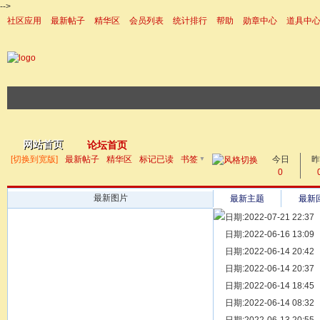
-->
社区应用
最新帖子
精华区
会员列表
统计排行
帮助
勋章中心
道具中
|帮助
网站首页
论坛首页
▼
[切换到宽版]
最新帖子
精华区
标记已读
书签
今日
帖子
昨
0
最新图片
最新主题
最新
日期:2022-07-21 22:37
[ 宗亲新闻 ]
日期:2022-06-16 13:09
同为宗亲，
[ 族谱知识 ]
日期:2022-06-14 20:42
漫话辈份
[ 族谱知识 ]
日期:2022-06-14 20:37
修族谱的用
[ 族谱知识 ]
日期:2022-06-14 18:45
一元等于多
[ 散文随笔 ]
日期:2022-06-14 08:32
写给远在天