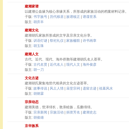
建潮家谱
以建潮公血缘为核心亲缘关系，所形成的家族活动的档案材料记录。
子版:
书字族号
|
历代移居
|
族谱核正
|
谱谍世系
版主:
胡庆丰
建潮文化
建潮胡氏家族所形成的文学及宗亲文化分享。
子版:
训语灯谜
|
祭祀礼仪
|
家族楹联
|
诗书画章
版主:
胡玉珠
建潮人文
古代、近代、现代、海外侨胞等建潮胡氏名人荟萃。
子版:
古代名贤
|
近代名人
|
现代人文
|
海外俊彦
版主:
胡一刀
文化古迹
建潮胡氏聚集地世代相承的文化古迹荟萃。
子版:
故事传说
|
风土人情
|
庙堂宗祠
|
遗留古迹
|
祖墓风水
版主:
胡炳霖
宗亲动态
建潮美德，世泽绵长，敦亲睦族，瓜瓞绵绵。
子版:
宗亲新闻
|
宗族活动
|
捐资芳名
|
建潮史志
版主:
胡俊雄
京华族系