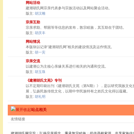
网站活动
建潮胡氏网宗亲代表参与宗族活动以及网站聚会活动。
版主:
胡汉雕
宗亲互助
宗亲求助、帮困等等信息的发布，敦宗睦族，其互助在于团结。
版主:
胡庆丰
网站情况
本版块以记录“建潮胡氏网”相关的建设情况及运作情况。
版主:
胡一宾
宗亲交流
以建潮公为主核心亲缘关系进行相关的沟通和交流。
版主:
胡玉珠
《建潮胡氏文苑》专刊
以不定期印刷出刊《建潮胡氏文苑（第N期）》，是以研究我族文化
展，弘扬民族传统文化，以期中华民族特有之姓氏文化得以蕴藏。
版主:
胡礼明
站点相关
友情链接
建潮胡氏网宗旨：弘扬宗亲观念，秉承敦宗睦族；提供寻根索源，共享家族信