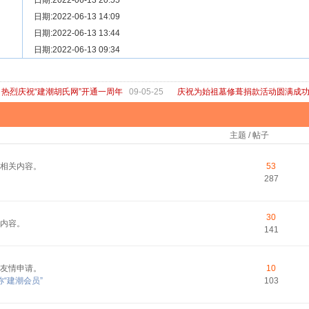
[ 宗亲新闻 ]
日期:2022-06-13 20:55
关于“金鸡落洋”祖坟复原修缮的倡议
[ 庙堂宗祠 ]
日期:2022-06-13 14:09
洽礼祖祠
[ 庙堂宗祠 ]
日期:2022-06-13 13:44
京华胡氏二世祖祠
[ 庙堂宗祠 ]
日期:2022-06-13 09:34
祖祠、家庙
[ 论坛公告 ]
关于“建潮胡氏网”恢复正常运行的通知
热烈庆祝“建潮胡氏网”开通一周年
09-05-25
庆祝为始祖墓修葺捐款活动圆满成
主题 / 帖子
相关内容。
53
287
30
内容。
141
友情申请。
10
“建潮会员”
103