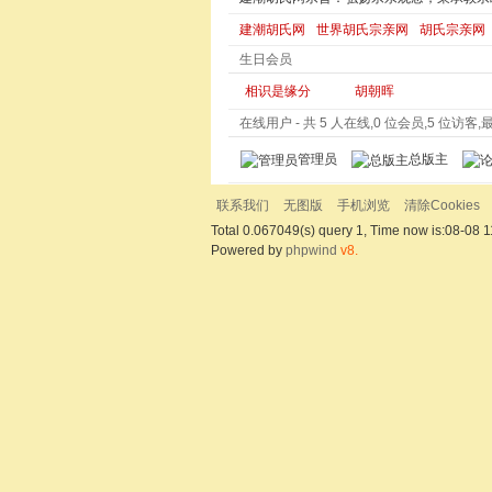
建潮胡氏网
世界胡氏宗亲网
胡氏宗亲网
生日会员
相识是缘分
胡朝晖
在线用户
- 共 5 人在线,0 位会员,5 位访客,最多
管理员
总版主
联系我们
无图版
手机浏览
清除Cookies
Total 0.067049(s) query 1, Time now is:08-08 1
Powered by
phpwind
v8.