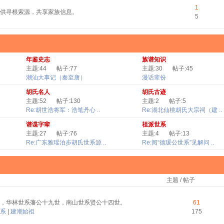
1
供寻根索源，共享家族信息。
5
年鉴史志
族谱知识
主题:44
帖子:77
主题:30
帖子:45
潮汕大事记（秦至唐）
漫话辈份
胡氏名人
胡氏古迹
主题:52
帖子:130
主题:2
帖子:5
Re:胡世浩将军：浩笔丹心 ..
Re:湖北仙桃胡氏大宗祠（建 ..
谱谍字辈
祖派世系
主题:27
帖子:76
主题:4
帖子:13
Re:广东雅瑶泊步胡氏世系源 ..
Re:阅“德瑗公世系”见解问 ..
主题 / 帖子
，华林世系藩公十九世，南山世系贤公十四世。
61
系
|
建潮始祖
175