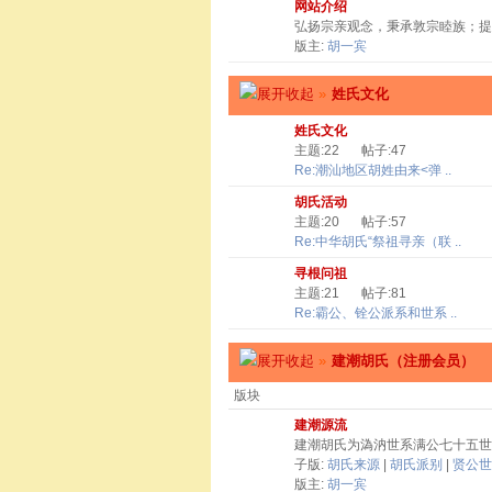
网站介绍
弘扬宗亲观念，秉承敦宗睦族；提
版主:
胡一宾
»
姓氏文化
姓氏文化
主题:22
帖子:47
Re:潮汕地区胡姓由来<弹 ..
胡氏活动
主题:20
帖子:57
Re:中华胡氏“祭祖寻亲（联 ..
寻根问祖
主题:21
帖子:81
Re:霸公、铨公派系和世系 ..
»
建潮胡氏（注册会员）
版块
建潮源流
建潮胡氏为溈汭世系满公七十五世
子版:
胡氏来源
|
胡氏派别
|
贤公世
版主:
胡一宾