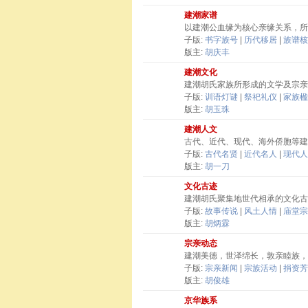
建潮家谱
以建潮公血缘为核心亲缘关系，所
子版:
书字族号
|
历代移居
|
族谱核
版主:
胡庆丰
建潮文化
建潮胡氏家族所形成的文学及宗亲
子版:
训语灯谜
|
祭祀礼仪
|
家族楹
版主:
胡玉珠
建潮人文
古代、近代、现代、海外侨胞等建
子版:
古代名贤
|
近代名人
|
现代人
版主:
胡一刀
文化古迹
建潮胡氏聚集地世代相承的文化古
子版:
故事传说
|
风土人情
|
庙堂宗
版主:
胡炳霖
宗亲动态
建潮美德，世泽绵长，敦亲睦族，
子版:
宗亲新闻
|
宗族活动
|
捐资芳
版主:
胡俊雄
京华族系