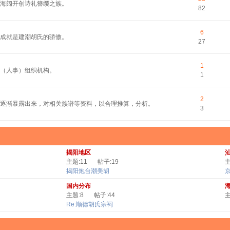
平海阔开创诗礼簪缨之族。
82
6
的成就是建潮胡氏的骄傲。
27
1
（人事）组织机构。
1
2
逐渐暴露出来，对相关族谱等资料，以合理推算，分析。
3
揭阳地区
主题:11
帖子:19
主
揭阳炮台潮美胡
国内分布
主题:8
帖子:44
主
Re:顺德胡氏宗祠