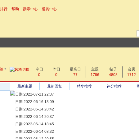
排行
帮助
勋章中心
道具中心
▼
搜 索
签
今日
帖子
昨日
最高日
主题
帖子
会员
0
0
77
1786
4808
1712
热搜：
最新主题
最新回复
精华推荐
评分推荐
日期:2022-07-21 22:37
[ 宗亲新闻 ]
日期:2022-06-16 13:09
同为宗亲，血脉相连——记陆丰碣石宗亲到祖家京陇居地探亲问
[ 族谱知识 ]
日期:2022-06-14 20:42
漫话辈份
[ 族谱知识 ]
日期:2022-06-14 20:37
修族谱的用字规范与说明
[ 族谱知识 ]
日期:2022-06-14 18:45
一元等于多少年？
[ 散文随笔 ]
日期:2022-06-14 08:32
写给远在天堂的父亲——胡棉创