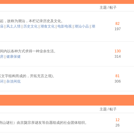
主题 / 帖子
起，故称为潮汕，本栏记录历史及文化。
82
庙
|
风土人情
|
历史文化
|
潮食文化
|
电影电视
|
潮汕小品
|
潮
197
间内以各种方式求得一种业余生活。
130
房
|
健康保健
314
言文字组构而成的，开拓无言之境)。
81
词
|
杂淡闲侃
306
主题 / 帖子
12
称荆山谜社）由京陇宗亲谜友等自愿组成的社会团体组织。
26