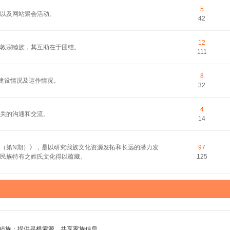
5
以及网站聚会活动。
42
12
敦宗睦族，其互助在于团结。
111
8
的建设情况及运作情况。
32
4
关的沟通和交流。
14
（第N期）》，是以研究我族文化资源发拓和长远的潜力发
97
民族特有之姓氏文化得以蕴藏。
125
睦族；提供寻根索源，共享家族信息。