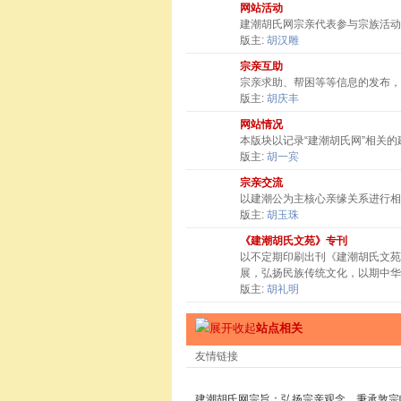
网站活动
建潮胡氏网宗亲代表参与宗族活动
版主:
胡汉雕
宗亲互助
宗亲求助、帮困等等信息的发布，
版主:
胡庆丰
网站情况
本版块以记录“建潮胡氏网”相关
版主:
胡一宾
宗亲交流
以建潮公为主核心亲缘关系进行相
版主:
胡玉珠
《建潮胡氏文苑》专刊
以不定期印刷出刊《建潮胡氏文苑
展，弘扬民族传统文化，以期中华
版主:
胡礼明
站点相关
友情链接
建潮胡氏网宗旨：弘扬宗亲观念，秉承敦宗