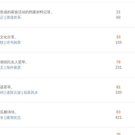
形成的家族活动的档案材料记录。
21
正
|
谱谍世系
60
文化分享。
33
联
|
诗书画章
155
潮胡氏名人荟萃。
76
文
|
海外俊彦
231
迹荟萃。
81
祠
|
遗留古迹
|
祖墓风水
335
瓜瓞绵绵。
83
名
|
建潮史志
421
26