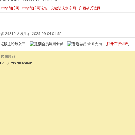
中华胡氏网
中华胡氏网论坛
安徽胡氏宗亲网
广西胡氏谊网
 29319 人发生在 2025-09-04 01:55
论坛版主
建潮会员
普通会员
[
打开在线列表
]
返回顶部
1:48, Gzip disabled: