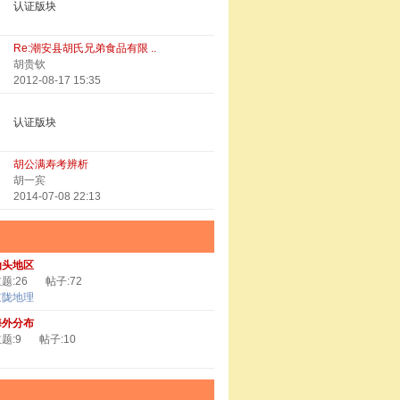
认证版块
Re:潮安县胡氏兄弟食品有限 ..
胡贵钦
2012-08-17 15:35
认证版块
胡公满寿考辨析
胡一宾
2014-07-08 22:13
汕头地区
题:26
帖子:72
京陇地理
海外分布
题:9
帖子:10