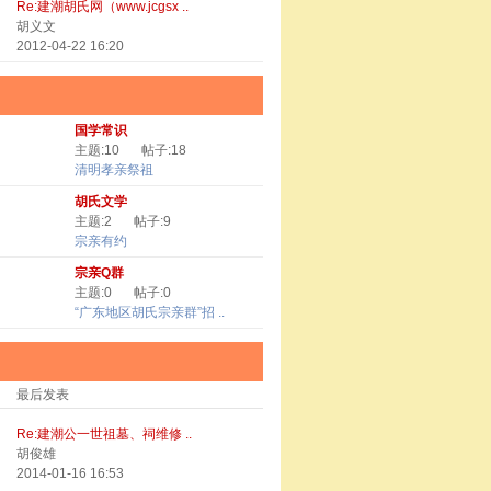
Re:建潮胡氏网（www.jcgsx ..
胡义文
2012-04-22 16:20
国学常识
主题:10
帖子:18
清明孝亲祭祖
胡氏文学
主题:2
帖子:9
宗亲有约
宗亲Q群
主题:0
帖子:0
“广东地区胡氏宗亲群”招 ..
最后发表
Re:建潮公一世祖墓、祠维修 ..
胡俊雄
2014-01-16 16:53