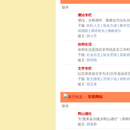
版块
潮汕专栏
潮汕，古称潮州，随着近代汕头兴
子版:
姓氏人文
|
地名古迹
|
庵寺宫
戏潮剧
|
潮语歌乐
|
佛曲讲古
版主:
胡小芹
休闲生活
休闲生活是指在非劳动及非工作时
子版:
社会百态
|
娱乐景致
|
居家厨
版主:
胡伟凯
文学专栏
以宗亲原创文学为主(文学是由语
子版:
散文随笔
|
言情小说
|
诗歌诗
版主:
胡玉珠
»
宗亲网站
版块
荆山谜社
为“惠来县京陇乡荆山谜社”（简
版主:
胡俊辉