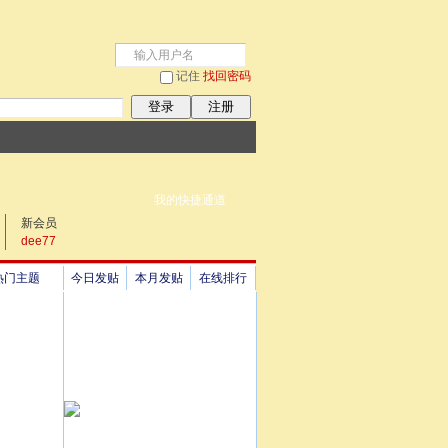
记住
找回密码
登录
注册
我的快捷通道
新会员
dee77
热门主题
今日发贴
本月发贴
在线排行
祖