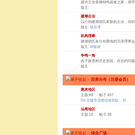
建功立业承继钟鸣鼎食之家；潮
版主:
建潮企业
以介绍建潮胡氏家族的企业，你
版主:
胡乐津
机构理事
建潮胡氏各分布聚地的宗亲理事会
版主:
胡俊雄
争鸣一角
由于族谱和历史原因，存在的问题
版主:
»
宗亲分布（注册会员）
惠来地区
主题:98
帖子:407
Re:京陇专业稻谷收割队，价 ..
汕尾地区
主题:18
帖子:38
»
综合广场