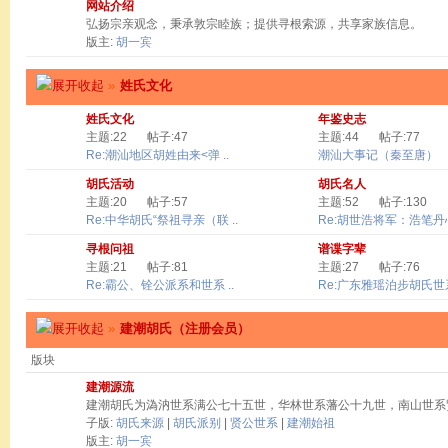
网站介绍
弘扬宗亲观念，秉承敦宗睦族；提供寻根索源，共享家族信息。
版主:
胡一宾
»
姓氏文化
姓氏文化
年鉴史志
主题:22
帖子:47
主题:44
帖子:77
Re:潮汕地区胡姓由来<弹 ..
潮汕大事记（秦至唐）
胡氏活动
胡氏名人
主题:20
帖子:57
主题:52
帖子:130
Re:中华胡氏“祭祖寻亲（联 ..
Re:胡世浩将军：浩笔丹心 
寻根问祖
谱谍字辈
主题:21
帖子:81
主题:27
帖子:76
Re:霸公、铨公派系和世系 ..
Re:广东雅瑶泊步胡氏世系
»
建潮胡氏（注册会员）
版块
建潮源流
建潮胡氏为溈汭世系满公七十五世，华林世系藩公十九世，南山世系
子版:
胡氏来源
|
胡氏派别
|
贤公世系
|
建潮始祖
版主:
胡一宾