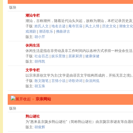
版块
潮汕专栏
潮汕，古称潮州，随着近代汕头兴起，故称为潮汕，本栏记录历史及
子版:
姓氏人文
|
地名古迹
|
庵寺宫庙
|
风土人情
|
历史文化
|
潮食文
戏潮剧
|
潮语歌乐
|
佛曲讲古
版主:
胡小芹
休闲生活
休闲生活是指在非劳动及非工作时间内以各种方式求得一种业余生活
子版:
社会百态
|
娱乐景致
|
居家厨房
|
健康保健
版主:
胡伟凯
文学专栏
以宗亲原创文学为主(文学是由语言文字组构而成的，开拓无言之境)
子版:
散文随笔
|
言情小说
|
诗歌诗词
|
杂淡闲侃
版主:
胡玉珠
»
宗亲网站
版块
荆山谜社
为“惠来县京陇乡荆山谜社”（简称荆山谜社）由京陇宗亲谜友等自愿
版主:
胡俊辉