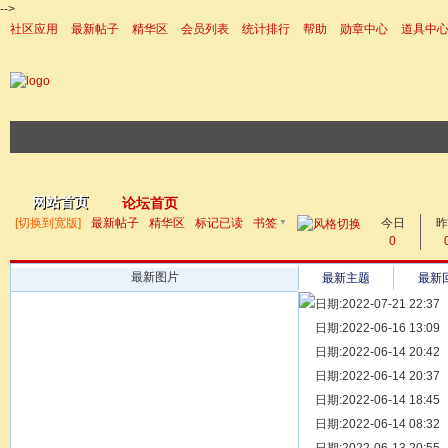
-->
社区应用
最新帖子
精华区
会员列表
统计排行
帮助
勋章中心
道具中
|帮助
网站首页
论坛首页
▼
[切换到宽版]
最新帖子
精华区
标记已读
书签
今日
帖子
昨
0
最新图片
最新主题
最新
日期:2022-07-21 22:37
[ 宗亲新闻 ]
日期:2022-06-16 13:09
同为宗亲，
[ 族谱知识 ]
日期:2022-06-14 20:42
漫话辈份
[ 族谱知识 ]
日期:2022-06-14 20:37
修族谱的用
[ 族谱知识 ]
日期:2022-06-14 18:45
一元等于多
[ 散文随笔 ]
日期:2022-06-14 08:32
写给远在天