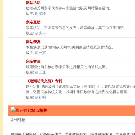
网站活动
建潮胡氏网宗亲代表参与宗族活动以及网站聚会活动。
版主:
胡汉雕
宗亲互助
宗亲求助、帮困等等信息的发布，敦宗睦族，其互助在于团结。
版主:
胡庆丰
网站情况
本版块以记录“建潮胡氏网”相关的建设情况及运作情况。
版主:
胡一宾
宗亲交流
以建潮公为主核心亲缘关系进行相关的沟通和交流。
版主:
胡玉珠
《建潮胡氏文苑》专刊
以不定期印刷出刊《建潮胡氏文苑（第N期）》，是以研究我族文化
展，弘扬民族传统文化，以期中华民族特有之姓氏文化得以蕴藏。
版主:
胡礼明
站点相关
友情链接
建潮胡氏网宗旨：弘扬宗亲观念，秉承敦宗睦族；提供寻根索源，共享家族信