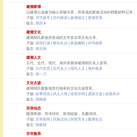
建潮家谱
以建潮公血缘为核心亲缘关系，所形成的家族活动的档案材料记录。
子版:
书字族号
|
历代移居
|
族谱核正
|
谱谍世系
版主:
胡庆丰
建潮文化
建潮胡氏家族所形成的文学及宗亲文化分享。
子版:
训语灯谜
|
祭祀礼仪
|
家族楹联
|
诗书画章
版主:
胡玉珠
建潮人文
古代、近代、现代、海外侨胞等建潮胡氏名人荟萃。
子版:
古代名贤
|
近代名人
|
现代人文
|
海外俊彦
版主:
胡一刀
文化古迹
建潮胡氏聚集地世代相承的文化古迹荟萃。
子版:
故事传说
|
风土人情
|
庙堂宗祠
|
遗留古迹
|
祖墓风水
版主:
胡炳霖
宗亲动态
建潮美德，世泽绵长，敦亲睦族，瓜瓞绵绵。
子版:
宗亲新闻
|
宗族活动
|
捐资芳名
|
建潮史志
版主:
胡俊雄
京华族系