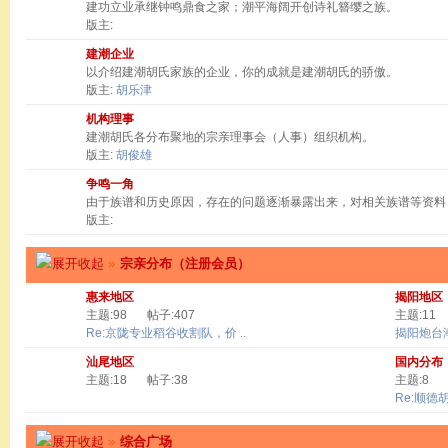
建功立业承继钟鸣鼎食之家；潮平海阔开创诗礼簪缨之族。
版主:
建潮企业
以介绍建潮胡氏家族的企业，你的成就是建潮胡氏的骄傲。
版主:
胡乐津
机构理事
建潮胡氏各分布聚地的宗亲理事会（人事）组织机构。
版主:
胡俊雄
争鸣一角
由于族谱和历史原因，存在的问题逐渐暴露出来，对相关族谱等资料
版主:
»
宗亲分布（注册会员）
惠来地区
揭阳地区
主题:98
帖子:407
主题:11
Re:京陇专业稻谷收割队，价 ..
揭阳炮台
汕尾地区
国内分布
主题:18
帖子:38
主题:8
Re:顺德
»
综合广场