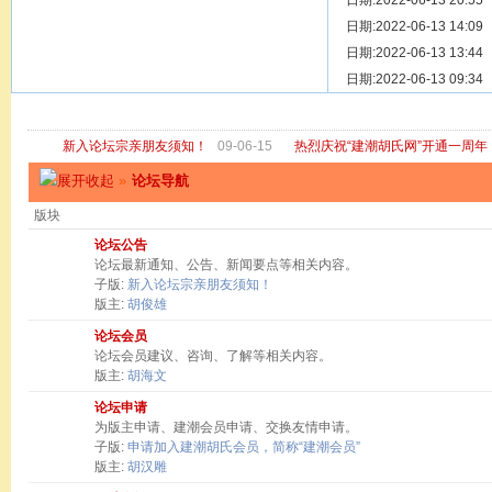
[ 宗亲新闻 ]
日期:2022-06-13 20:55
关于“金鸡落
[ 庙堂宗祠 ]
日期:2022-06-13 14:09
洽礼祖祠
[ 庙堂宗祠 ]
日期:2022-06-13 13:44
京华胡氏二
[ 庙堂宗祠 ]
日期:2022-06-13 09:34
祖祠、家庙
[ 论坛公告 ]
关于“建潮胡
新入论坛宗亲朋友须知！
09-06-15
热烈庆祝“建潮胡氏网”开通一周年
»
论坛导航
版块
论坛公告
论坛最新通知、公告、新闻要点等相关内容。
子版:
新入论坛宗亲朋友须知！
版主:
胡俊雄
论坛会员
论坛会员建议、咨询、了解等相关内容。
版主:
胡海文
论坛申请
为版主申请、建潮会员申请、交换友情申请。
子版:
申请加入建潮胡氏会员，简称“建潮会员”
版主:
胡汉雕